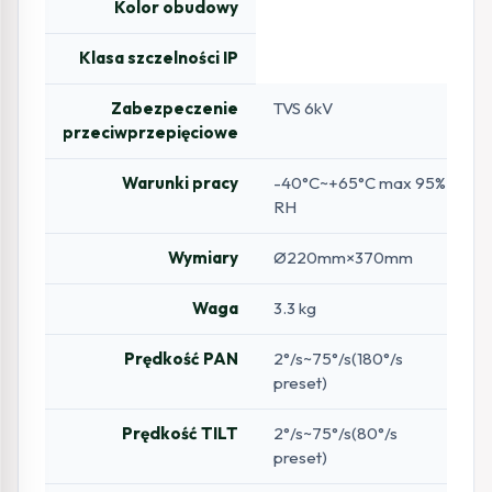
Kolor obudowy
Klasa szczelności IP
Zabezpeczenie
TVS 6kV
przeciwprzepięciowe
Warunki pracy
-40°C~+65°C max 95%
RH
Wymiary
Ø220mm×370mm
Waga
3.3 kg
Prędkość PAN
2°/s~75°/s(180°/s
preset)
Prędkość TILT
2°/s~75°/s(80°/s
preset)