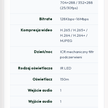
704×288 / 352×288
(25/30fps)
Bitrate
128Kbps~16Mbps
Kompresja wideo
H.265 / H.265+ /
H.264 / H.264+ /
MJPEG
Dzień/noc
ICR mechaniczny filtr
podczerwieni
Rodzaj oświetlacza
IR LED
Oświetlacz
150m
Wejście audio
1
Wyjście audio
1