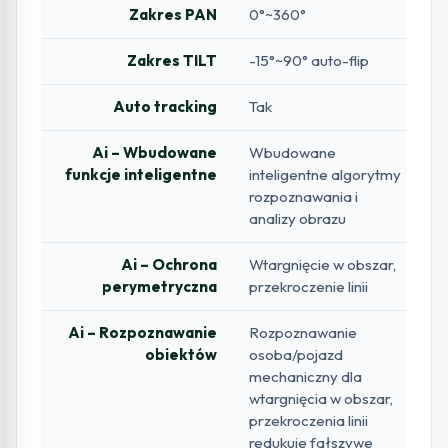
Zakres PAN
0°~360°
Zakres TILT
-15°~90° auto-flip
Auto tracking
Tak
Ai – Wbudowane
Wbudowane
funkcje inteligentne
inteligentne algorytmy
rozpoznawania i
analizy obrazu
Ai – Ochrona
Wtargnięcie w obszar,
perymetryczna
przekroczenie linii
Ai – Rozpoznawanie
Rozpoznawanie
obiektów
osoba/pojazd
mechaniczny dla
wtargnięcia w obszar,
przekroczenia linii
redukuje fałszywe