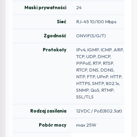
Maski prywatności
24
Sieć
RJ-45 10/100 Mbps
Zgodność
ONVIF(S/G/T)
Protokoły
IPv4, IGMP, ICMP, ARP,
TCP, UDP, DHCP,
PPPoE, RTP, RTSP,
RTCP, DNS, DDNS,
NTP, FTP, UPnP, HTTP,
HTTPS, SMTP, 802.1x,
SNMP, QoS, RTMP,
SSL/TLS
Rodzaj zasilania
12VDC / PoE(802.3at)
Pobór mocy
max 25W