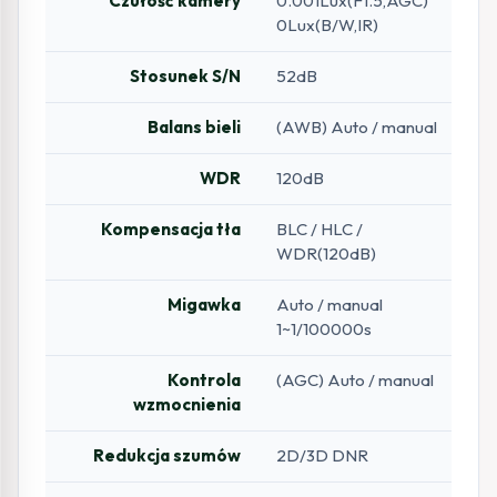
Czułość kamery
0.001Lux(F1.5,AGC)
0Lux(B/W,IR)
Stosunek S/N
52dB
Balans bieli
(AWB) Auto / manual
WDR
120dB
Kompensacja tła
BLC / HLC /
WDR(120dB)
Migawka
Auto / manual
1~1/100000s
Kontrola
(AGC) Auto / manual
wzmocnienia
Redukcja szumów
2D/3D DNR