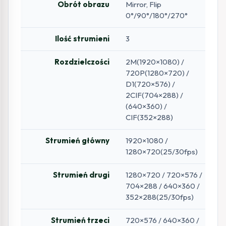
Obrót obrazu
Mirror, Flip
0°/90°/180°/270°
Ilość strumieni
3
Rozdzielczości
2M(1920×1080) /
720P(1280×720) /
D1(720×576) /
2CIF(704×288) /
(640×360) /
CIF(352×288)
Strumień główny
1920×1080 /
1280×720(25/30fps)
Strumień drugi
1280×720 / 720×576 /
704×288 / 640×360 /
352×288(25/30fps)
Strumień trzeci
720×576 / 640×360 /