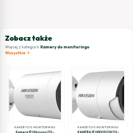
Zobacz także
Więcej z kategorii:
Kamery do monitoringu
arrow_forward
Wszystkie
KAMERY DO MONITORINGU
KAMERY DO MONITORINGU
Kamera IP Hikvision DS-
KAMERA IP HIKVISION DS-