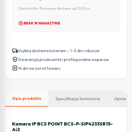
Cena brutto · Darmowa dostawa od 1000 zł
cancel
BRAK W MAGAZYNIE
local_shipping
Szybka dostawa kurierem – 1–3 dni robocze
verified_user
Gwarancja producenta i profesjonalne wsparcie
assignment_return
14 dni na zwrot towaru
Opis produktu
Specyfikacja techniczna
Opinie
Kamera IP BCS POINT BCS-P-SIP4233SR15-
Ai2