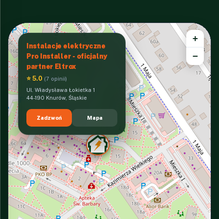
+
Instalacje elektryczne
−
Pro Installer - oficjalny
partner Eltrox
⭐ 5.0
(7 opinii)
Ul. Władysława Łokietka 1
44-190 Knurów, Śląskie
Zadzwoń
Mapa