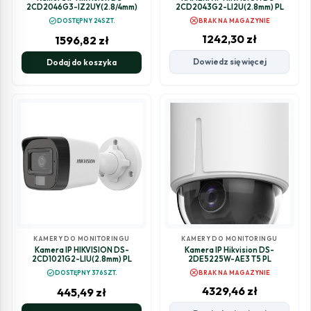
2CD2046G3-IZ2UY(2.8/4mm)
2CD2043G2-LI2U(2.8mm) PL
cancel
check_circle
DOSTĘPNY 24SZT.
BRAK NA MAGAZYNIE
1242,30
zł
1596,82
zł
Dowiedz się więcej
Dodaj do koszyka
KAMERY DO MONITORINGU
KAMERY DO MONITORINGU
Kamera IP HIKVISION DS-
Kamera IP Hikvision DS-
2CD1021G2-LIU(2.8mm) PL
2DE5225W-AE3 T5 PL
cancel
check_circle
DOSTĘPNY 376SZT.
BRAK NA MAGAZYNIE
4329,46
zł
445,49
zł