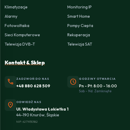
Klimatyzacje
Monitoring IP
Alarmy
Smart Home
Fotowoltaika
Pompy Ciepła
Sieci Komputerowe
Rekuperacja
Telewizja DVB-T
Telewizja SAT
Kontakt & Sklep
ZADZWOŃ DO NAS
GODZINY OTWARCIA
phone
schedule
+48 880 628 509
Pn - Pt: 8:00 - 16:00
Sob - Nd: Zamknięte
ODWIEDŹ NAS
location_on
Ul. Władysława Łokietka 1
44-190 Knurów, Śląskie
NIP: 6271930582