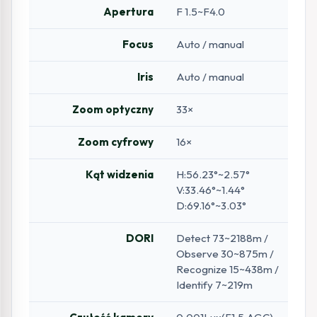
Apertura
F 1.5~F4.0
Focus
Auto / manual
Iris
Auto / manual
Zoom optyczny
33×
Zoom cyfrowy
16×
Kąt widzenia
H:56.23°~2.57°
V:33.46°~1.44°
D:69.16°~3.03°
DORI
Detect 73~2188m /
Observe 30~875m /
Recognize 15~438m /
Identify 7~219m