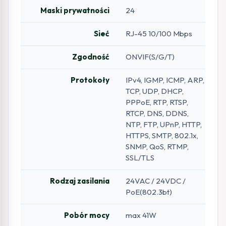
Maski prywatności
24
Sieć
RJ-45 10/100 Mbps
Zgodność
ONVIF(S/G/T)
Protokoły
IPv4, IGMP, ICMP, ARP,
TCP, UDP, DHCP,
PPPoE, RTP, RTSP,
RTCP, DNS, DDNS,
NTP, FTP, UPnP, HTTP,
HTTPS, SMTP, 802.1x,
SNMP, QoS, RTMP,
SSL/TLS
Rodzaj zasilania
24VAC / 24VDC /
PoE(802.3bt)
Pobór mocy
max 41W