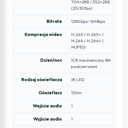
704×288 / 352×288
(25/30fps)
Bitrate
128Kbps~16Mbps
Kompresja wideo
H.265 / H.265+ /
H.264 / H.264+ /
MJPEG
Dzień/noc
ICR mechaniczny filtr
podczerwieni
Rodzaj oświetlacza
IR LED
Oświetlacz
150m
Wejście audio
1
Wyjście audio
1