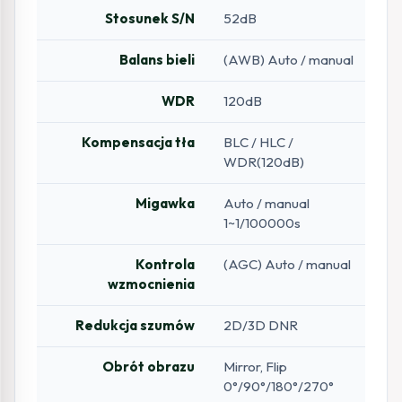
Stosunek S/N
52dB
Balans bieli
(AWB) Auto / manual
WDR
120dB
Kompensacja tła
BLC / HLC /
WDR(120dB)
Migawka
Auto / manual
1~1/100000s
Kontrola
(AGC) Auto / manual
wzmocnienia
Redukcja szumów
2D/3D DNR
Obrót obrazu
Mirror, Flip
0°/90°/180°/270°