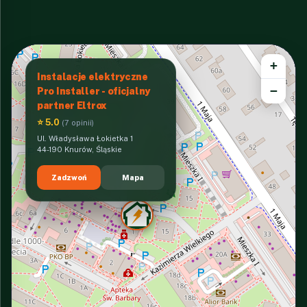
+
Instalacje elektryczne
−
Pro Installer - oficjalny
partner Eltrox
⭐ 5.0
(7 opinii)
Ul. Władysława Łokietka 1
44-190 Knurów, Śląskie
Zadzwoń
Mapa