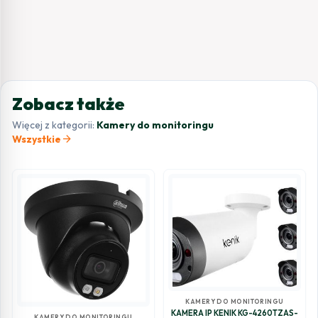
Zobacz także
Więcej z kategorii:
Kamery do monitoringu
arrow_forward
Wszystkie
KAMERY DO MONITORINGU
KAMERA IP KENIK KG-4260TZAS-
KAMERY DO MONITORINGU