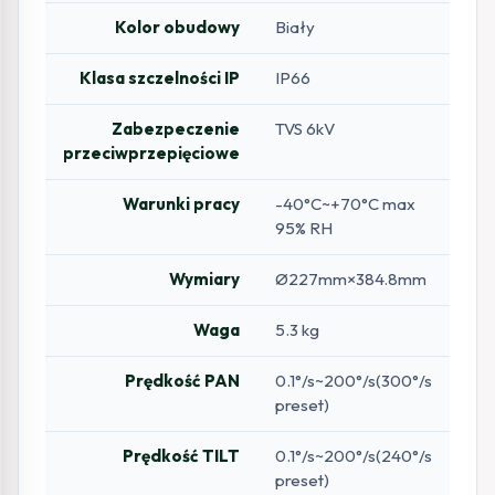
Kolor obudowy
Biały
Klasa szczelności IP
IP66
Zabezpeczenie
TVS 6kV
przeciwprzepięciowe
Warunki pracy
-40°C~+70°C max
95% RH
Wymiary
Ø227mm×384.8mm
Waga
5.3 kg
Prędkość PAN
0.1°/s~200°/s(300°/s
preset)
Prędkość TILT
0.1°/s~200°/s(240°/s
preset)