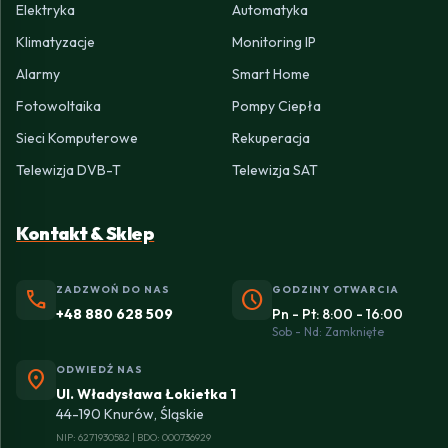
Elektryka
Automatyka
Klimatyzacje
Monitoring IP
Alarmy
Smart Home
Fotowoltaika
Pompy Ciepła
Sieci Komputerowe
Rekuperacja
Telewizja DVB-T
Telewizja SAT
Kontakt & Sklep
ZADZWOŃ DO NAS
GODZINY OTWARCIA
phone
schedule
+48 880 628 509
Pn - Pt: 8:00 - 16:00
Sob - Nd: Zamknięte
ODWIEDŹ NAS
location_on
Ul. Władysława Łokietka 1
44-190 Knurów, Śląskie
NIP: 6271930582 | BDO: 000736929