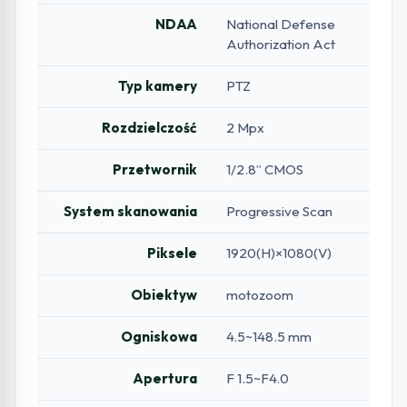
NDAA
National Defense
Authorization Act
Typ kamery
PTZ
Rozdzielczość
2 Mpx
Przetwornik
1/2.8” CMOS
System skanowania
Progressive Scan
Piksele
1920(H)×1080(V)
Obiektyw
motozoom
Ogniskowa
4.5~148.5 mm
Apertura
F 1.5~F4.0