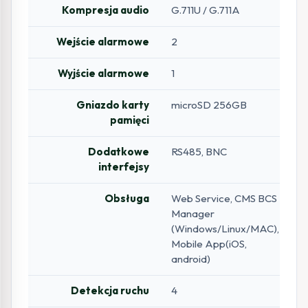
Kompresja audio
G.711U / G.711A
Wejście alarmowe
2
Wyjście alarmowe
1
Gniazdo karty
microSD 256GB
pamięci
Dodatkowe
RS485, BNC
interfejsy
Obsługa
Web Service, CMS BCS
Manager
(Windows/Linux/MAC),
Mobile App(iOS,
android)
Detekcja ruchu
4