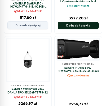
IL Opakowanie zbiorcze 4szt.
KAMERA IP DAHUA IPC-
check_circle
DOSTĘPNY 10SZT.
HDW2449TM-S-IL-0280B-
BLACK
cancel
BRAK NA MAGAZYNIE
517,80
zł
3577,20
zł
Dowiedz się więcej
Dodaj do koszyka
KAMERY DO MONITORINGU
Kamera IP Dahua IPC-
HFW3449T-ZAS-IL-27135-Black
schedule
NA ZAMÓWIENIE
KAMERY DO MONITORINGU
KAMERA TERMOWIZYJNA
DAHUA TPC-SD2241-TB7F8-S2
cancel
BRAK NA MAGAZYNIE
5266,97
zł
2936,77
zł