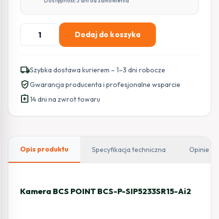
Dostępność 3 dni od zamówienia
ilość
Dodaj do koszyka
Kamera
BCS
POINT
local_shipping
Szybka dostawa kurierem – 1–3 dni robocze
BCS-
verified_user
Gwarancja producenta i profesjonalne wsparcie
P-
assignment_return
SIP5233SR15-
14 dni na zwrot towaru
Ai2
Opis produktu
Specyfikacja techniczna
Opinie
Kamera BCS POINT BCS-P-SIP5233SR15-Ai2