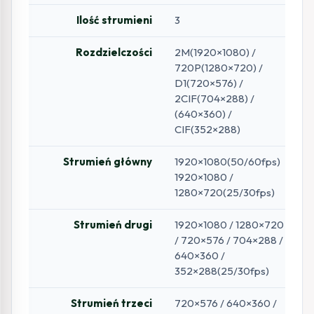
Ilość strumieni
3
Rozdzielczości
2M(1920×1080) /
720P(1280×720) /
D1(720×576) /
2CIF(704×288) /
(640×360) /
CIF(352×288)
Strumień główny
1920×1080(50/60fps)
1920×1080 /
1280×720(25/30fps)
Strumień drugi
1920×1080 / 1280×720
/ 720×576 / 704×288 /
640×360 /
352×288(25/30fps)
Strumień trzeci
720×576 / 640×360 /