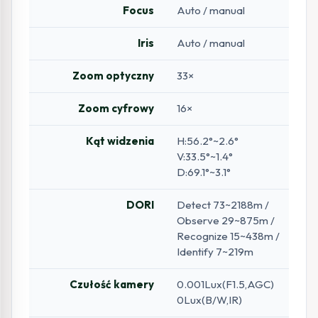
Focus
Auto / manual
Iris
Auto / manual
Zoom optyczny
33×
Zoom cyfrowy
16×
Kąt widzenia
H:56.2°~2.6°
V:33.5°~1.4°
D:69.1°~3.1°
DORI
Detect 73~2188m /
Observe 29~875m /
Recognize 15~438m /
Identify 7~219m
Czułość kamery
0.001Lux(F1.5,AGC)
0Lux(B/W,IR)