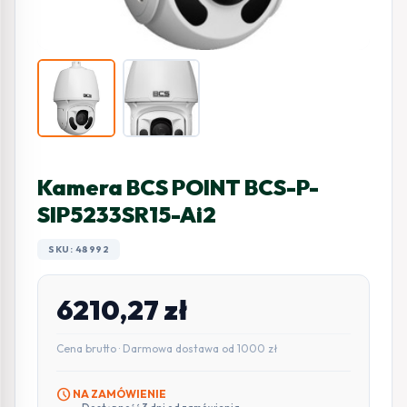
Kamera BCS POINT BCS-P-
SIP5233SR15-Ai2
SKU: 48992
6210,27
zł
Cena brutto · Darmowa dostawa od 1000 zł
schedule
NA ZAMÓWIENIE