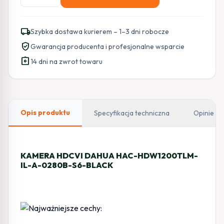
KAMERA
HDCVI
DAHUA
local_shipping
Szybka dostawa kurierem – 1–3 dni robocze
HAC-
verified_user
Gwarancja producenta i profesjonalne wsparcie
HDW1200TLM-
assignment_return
IL-
14 dni na zwrot towaru
A-
0280B-
S6-
BLACK
Opis produktu
Specyfikacja techniczna
Opinie
KAMERA HDCVI DAHUA HAC-HDW1200TLM-
IL-A-0280B-S6-BLACK