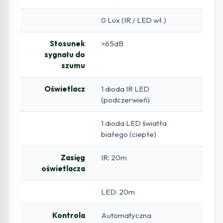
0 Lux (IR / LED wł.)
Stosunek
>65dB
sygnału do
szumu
Oświetlacz
1 dioda IR LED
(podczerwień)
1 dioda LED światła
białego (ciepłe)
Zasięg
IR: 20m
oświetlacza
LED: 20m
Kontrola
Automatyczna