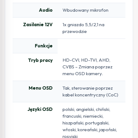
Audio
Wbudowany mikrofon
Zasilanie 12V
1x gniazdo 5,5/2,1 na
przewodzie
Funkcje
HD-CVI, HD-TVI, AHD,
Tryb pracy
CVBS – Zmiana poprzez
menu OSD kamery.
Menu OSD
Tak, sterowanie poprzez
kabel koncentryczny (CoC)
Języki OSD
polski, angielski, chiński,
francuski, niemiecki,
hiszpański, portugalski,
włoski, koreański, japoński,
rosyjski