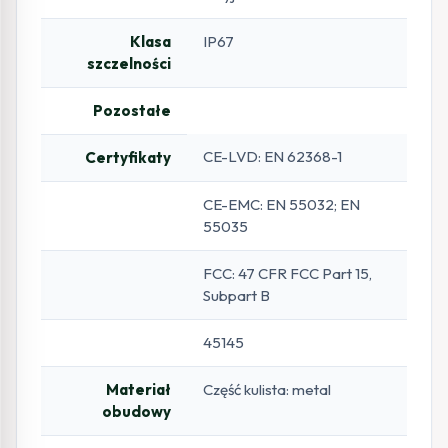
Klasa
IP67
szczelności
Pozostałe
CE-LVD: EN 62368-1
Certyfikaty
CE-EMC: EN 55032; EN
55035
FCC: 47 CFR FCC Part 15,
Subpart B
45145
Materiał
Część kulista: metal
obudowy