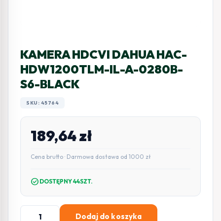
KAMERA HDCVI DAHUA HAC-
HDW1200TLM-IL-A-0280B-
S6-BLACK
SKU: 45764
189,64
zł
Cena brutto · Darmowa dostawa od 1000 zł
check_circle
DOSTĘPNY 44SZT.
ilość
Dodaj do koszyka