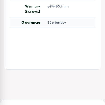
Wymiary
⌀94×85,7mm
(śr./wys.)
Gwarancja
36 miesięcy