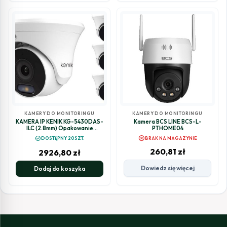
KAMERY DO MONITORINGU
KAMERY DO MONITORINGU
KAMERA IP KENIK KG-5430DAS-
Kamera BCS LINE BCS-L-
ILC (2.8mm) Opakowanie
PTHOME04
zbiorcze 4szt.
cancel
check_circle
DOSTĘPNY 20SZT.
BRAK NA MAGAZYNIE
260,81
zł
2926,80
zł
Dowiedz się więcej
Dodaj do koszyka