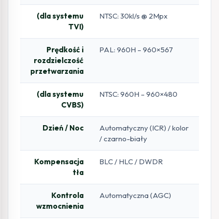
(dla systemu
NTSC: 30kl/s @ 2Mpx
TVI)
Prędkość i
PAL: 960H – 960×567
rozdzielczość
przetwarzania
(dla systemu
NTSC: 960H – 960×480
CVBS)
Dzień / Noc
Automatyczny (ICR) / kolor
/ czarno-biały
Kompensacja
BLC / HLC / DWDR
tła
Kontrola
Automatyczna (AGC)
wzmocnienia