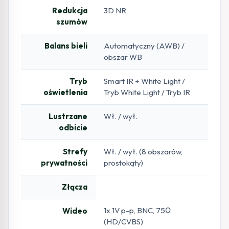
Redukcja
3D NR
szumów
Balans bieli
Automatyczny (AWB) /
obszar WB
Tryb
Smart IR + White Light /
oświetlenia
Tryb White Light / Tryb IR
Lustrzane
Wł. / wył.
odbicie
Strefy
Wł. / wył. (8 obszarów,
prywatności
prostokąty)
Złącza
1x 1V p-p, BNC, 75Ω
Wideo
(HD/CVBS)