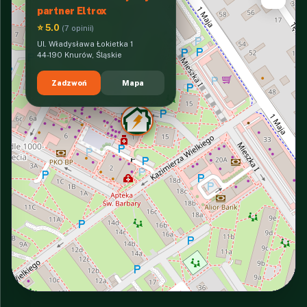
partner Eltrox
⭐ 5.0
(7 opinii)
Ul. Władysława Łokietka 1
44-190 Knurów, Śląskie
Zadzwoń
Mapa
INTERACTIVE VIEW