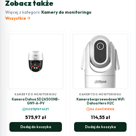
Zobacz także
Więcej z kategorii:
Kamery do monitoringu
arrow_forward
Wszystkie
KAMERY DO MONITORINGU
KAMERY DO MONITORINGU
Kamera Dahua SD2A500NB-
Kamera bezprzewodowa WiFi
GNY-A-PV
Dahua Hero H2C
schedule
check_circle
DOSTĘPNY 4SZT.
NA ZAMÓWIENIE
575,97
zł
114,55
zł
Dodaj do koszyka
Dodaj do koszyka