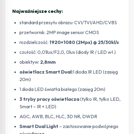
Najważniejsze cechy:
standard przesyłu obrazu: CVI/TVI/AHD/CVBS
przetwornik: 2MP image sensor CMOS
rozdzielczość:
1920×1080 (2Mpx) @ 25/30kl/s
czułość: 0,01lux/F2,0, 0lux (diody IR / LED wł.)
obiektyw:
2,8mm
oświetlacz Smart Dual:
1 dioda IR LED (zasięg
20m)
1 dioda LED światła białego (zasięg 20m)
3 tryby pracy oświetlacza
(tylko IR, tylko LED,
Smart – IR + LED)
AGC, AWB, BLC, HLC, 3D NR, DWDR
Smart Dual Light
– zastosowanie podwójnego
oświetlacza