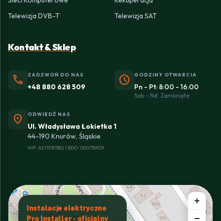
Sieci Komputerowe
Rekuperacja
Telewizja DVB-T
Telewizja SAT
Kontakt & Sklep
ZADZWOŃ DO NAS
GODZINY OTWARCIA
phone
schedule
+48 880 628 509
Pn - Pt: 8:00 - 16:00
Sob - Nd: Zamknięte
ODWIEDŹ NAS
location_on
Ul. Władysława Łokietka 1
44-190 Knurów, Śląskie
NIP: 6271930582 | BDO: 000736929
+
Instalacje elektryczne
−
Pro Installer - oficjalny