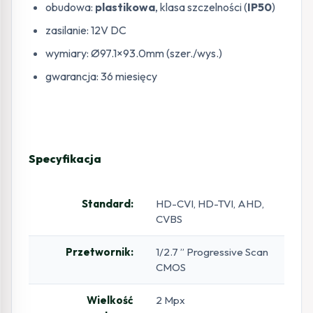
obudowa:
plastikowa
, klasa szczelności (
IP50
)
zasilanie: 12V DC
wymiary: Ø97.1×93.0mm (szer./wys.)
gwarancja: 36 miesięcy
Specyfikacja
Standard:
HD-CVI, HD-TVI, AHD,
CVBS
Przetwornik:
1/2.7 ” Progressive Scan
CMOS
Wielkość
2 Mpx