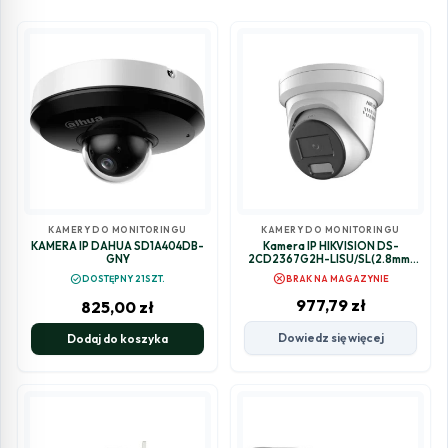
KAMERY DO MONITORINGU
KAMERY DO MONITORINGU
KAMERA IP DAHUA SD1A404DB-
Kamera IP HIKVISION DS-
GNY
2CD2367G2H-LISU/SL(2.8mm)
(eF)
cancel
check_circle
DOSTĘPNY 21SZT.
BRAK NA MAGAZYNIE
977,79
zł
825,00
zł
Dowiedz się więcej
Dodaj do koszyka