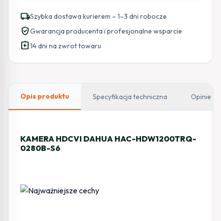
DAHUA
local_shipping
Szybka dostawa kurierem – 1–3 dni robocze
HAC-
verified_user
Gwarancja producenta i profesjonalne wsparcie
HDW1200TRQ-
assignment_return
0280B-
14 dni na zwrot towaru
S6
Opis produktu
Specyfikacja techniczna
Opinie
KAMERA HDCVI DAHUA HAC-HDW1200TRQ-
0280B-S6