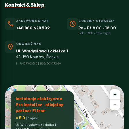
Kontakt & Sklep
ZADZWOŃ DO NAS
GODZINY OTWARCIA
phone
schedule
+48 880 628 509
Pn - Pt: 8:00 - 16:00
Sob - Nd: Zamknięte
ODWIEDŹ NAS
location_on
Ul. Władysława Łokietka 1
44-190 Knurów, Śląskie
NIP: 6271930582 | BDO: 000736929
+
Instalacje elektryczne
−
Pro Installer - oficjalny
partner Eltrox
⭐ 5.0
(7 opinii)
Ul. Władysława Łokietka 1