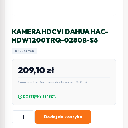
KAMERA HDCVI DAHUA HAC-
HDW1200TRQ-0280B-S6
SKU: 42938
209,10
zł
Cena brutto · Darmowa dostawa od 1000 zł
check_circle
DOSTĘPNY 384SZT.
ilość
Dodaj do koszyka
KAMERA
HDCVI