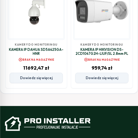
KAMERY DO MONITORINGU
KAMERY DO MONITORINGU
KAMERA IP DAHUA SD5A425GA-
KAMERA IP HIKVISION DS-
HNR
2CD1047G2H-LIUF/SL 2.8mm PL
cancel
cancel
BRAK NA MAGAZYNIE
BRAK NA MAGAZYNIE
11692,47
zł
959,74
zł
Dowiedz się więcej
Dowiedz się więcej