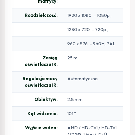
matrycy:
Rozdzielczość:
1920 x 1080 – 1080p ,
1280 x 720 – 720p ,
960 x 576 – 960H, PAL
Zasięg
25 m
oświetlacza IR:
Regulacja mocy
Automatyczna
oświetlacza IR:
Obiektyw:
2.8 mm
Kąt widzenia:
101 °
Wyjście wideo:
AHD / HD-CVI / HD-TVI
/ CVBS, 1 Vpp / 75 Ω