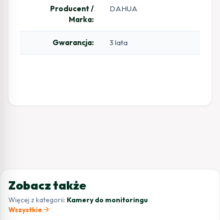
Producent /
DAHUA
Marka:
Gwarancja:
3 lata
Zobacz także
Więcej z kategorii:
Kamery do monitoringu
arrow_forward
Wszystkie