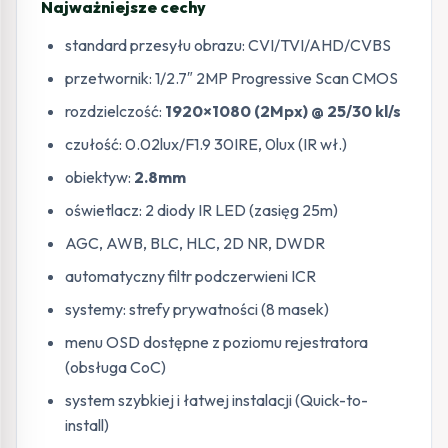
Najważniejsze cechy
standard przesyłu obrazu: CVI/TVI/AHD/CVBS
przetwornik: 1/2.7″ 2MP Progressive Scan CMOS
rozdzielczość:
1920×1080 (2Mpx) @ 25/30 kl/s
czułość: 0.02lux/F1.9 30IRE, 0lux (IR wł.)
obiektyw:
2.8mm
oświetlacz: 2 diody IR LED (zasięg 25m)
AGC, AWB, BLC, HLC, 2D NR, DWDR
automatyczny filtr podczerwieni ICR
systemy: strefy prywatności (8 masek)
menu OSD dostępne z poziomu rejestratora
(obsługa CoC)
system szybkiej i łatwej instalacji (Quick-to-
install)