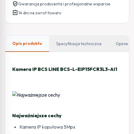
verified_user
Gwarancja producenta i profesjonalne wsparcie
assignment_return
14 dni na zwrot towaru
Opis produktu
Specyfikacja techniczna
Opinie
Kamera IP BCS LINE BCS-L-EIP15FCR3L3-AI1
Najważniejsze cechy
Kamera IP kopułowa 5Mpx