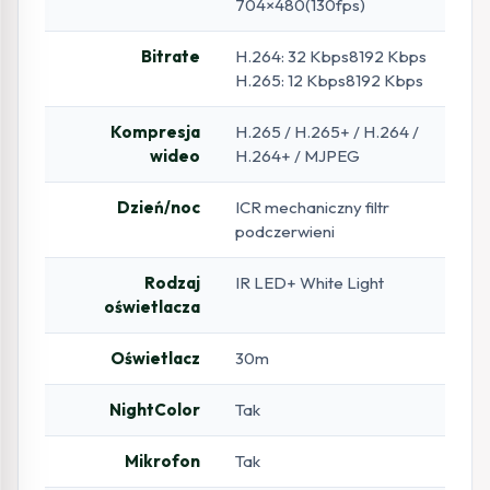
704×480(130fps)
Bitrate
H.264: 32 Kbps8192 Kbps
H.265: 12 Kbps8192 Kbps
Kompresja
H.265 / H.265+ / H.264 /
wideo
H.264+ / MJPEG
Dzień/noc
ICR mechaniczny filtr
podczerwieni
Rodzaj
IR LED+ White Light
oświetlacza
Oświetlacz
30m
NightColor
Tak
Mikrofon
Tak