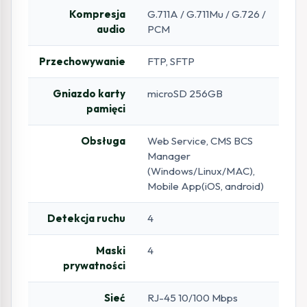
Kompresja
G.711A / G.711Mu / G.726 /
audio
PCM
Przechowywanie
FTP, SFTP
Gniazdo karty
microSD 256GB
pamięci
Obsługa
Web Service, CMS BCS
Manager
(Windows/Linux/MAC),
Mobile App(iOS, android)
Detekcja ruchu
4
Maski
4
prywatności
Sieć
RJ-45 10/100 Mbps