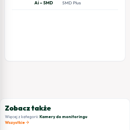
Ai – SMD
SMD Plus
Zobacz także
Więcej z kategorii:
Kamery do monitoringu
arrow_forward
Wszystkie