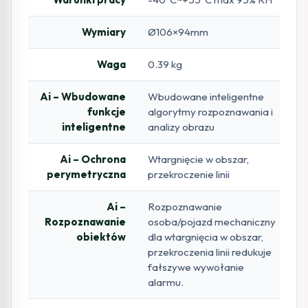
Wymiary
Ø106×94mm
Waga
0.39 kg
Ai – Wbudowane
Wbudowane inteligentne
funkcje
algorytmy rozpoznawania i
inteligentne
analizy obrazu
Ai – Ochrona
Wtargnięcie w obszar,
perymetryczna
przekroczenie linii
Ai –
Rozpoznawanie
Rozpoznawanie
osoba/pojazd mechaniczny
obiektów
dla wtargnięcia w obszar,
przekroczenia linii redukuje
fałszywe wywołanie
alarmu.