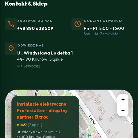
Kontakt & Sklep
ZADZWOŃ DO NAS
GODZINY OTWARCIA
phone
schedule
+48 880 628 509
Pn - Pt: 8:00 - 16:00
Sob - Nd: Zamknięte
ODWIEDŹ NAS
location_on
Ul. Władysława Łokietka 1
44-190 Knurów, Śląskie
NIP: 6271930582
+
Instalacje elektryczne
−
Pro Installer - oficjalny
partner Eltrox
⭐ 5.0
(7 opinii)
Ul. Władysława Łokietka 1
44-190 Knurów, Śląskie