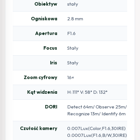
Obiektyw
stały
Ogniskowa
2.8 mm
Apertura
F1.6
Focus
Stały
Iris
Stały
Zoom cyfrowy
16×
Kąt widzenia
H :111° V: 58° D: 132°
DORI
Detect 64m/ Observe 25m/
Recognize 13m/ Identify 6m
Czułość kamery
0.007Lux(Color,F1.6,30IRE)
0.0007Lux(F1.6,B/W,30IRE)