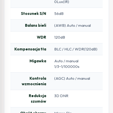
0Lux(IR)
Stosunek S/N
56dB
Balans bieli
(AWB) Auto / manual
WDR
120dB
Kompensacja tła
BLC / HLC / WDR(120dB)
Migawka
Auto / manual
1/3~1/100000s
Kontrola
(AGC) Auto / manual
wzmocnienia
Redukcja
3D DNR
szumów