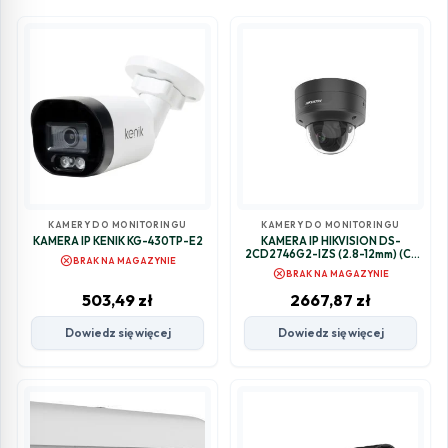
KAMERY DO MONITORINGU
KAMERY DO MONITORINGU
KAMERA IP KENIK KG-430TP-E2
KAMERA IP HIKVISION DS-
2CD2746G2-IZS (2.8-12mm) (C)
cancel
BRAK NA MAGAZYNIE
(BLACK)
cancel
BRAK NA MAGAZYNIE
503,49
zł
2667,87
zł
Dowiedz się więcej
Dowiedz się więcej