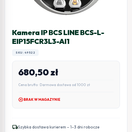
Kamera IP BCS LINE BCS-L-
EIP15FCR3L3-AI1
SKU: 49522
680,50
zł
Cena brutto · Darmowa dostawa od 1000 zł
cancel
BRAK W MAGAZYNIE
local_shipping
Szybka dostawa kurierem – 1–3 dni robocze