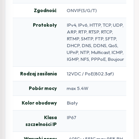
Zgodność
ONVIF(S/G/T)
Protokoły
IPv4, IPv6, HTTP, TCP, UDP,
ARP, RTP, RTSP, RTCP,
RTMP, SMTP, FTP, SFTP,
DHCP, DNS, DDNS, QoS,
UPnP, NTP, Multicast, ICMP,
IGMP, NFS, PPPoE, Boujour
Rodzaj zasilania
12VDC / PoE(802.3af)
Pobór mocy
max 5.4W
Kolor obudowy
Biały
Klasa
IP67
szczelności IP
Warunki pracy
-40°C~+55°C max 95% RH