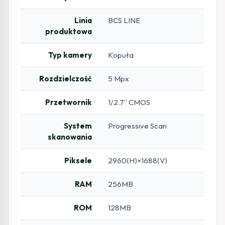
Linia
BCS LINE
produktowa
Typ kamery
Kopuła
Rozdzielczość
5 Mpx
Przetwornik
1/2.7” CMOS
System
Progressive Scan
skanowania
Piksele
2960(H)×1688(V)
RAM
256MB
ROM
128MB