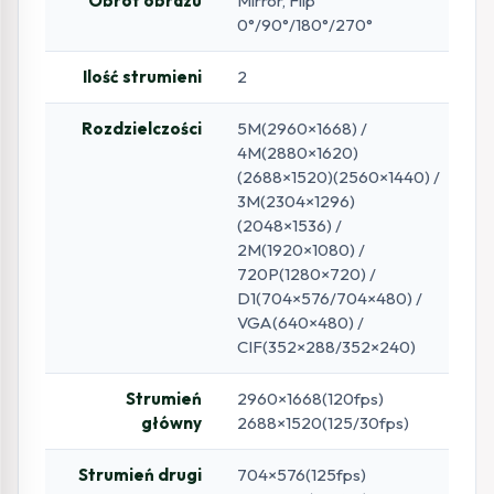
Obrót obrazu
Mirror, Flip
0°/90°/180°/270°
Ilość strumieni
2
Rozdzielczości
5M(2960×1668) /
4M(2880×1620)
(2688×1520)(2560×1440) /
3M(2304×1296)
(2048×1536) /
2M(1920×1080) /
720P(1280×720) /
D1(704×576/704×480) /
VGA(640×480) /
CIF(352×288/352×240)
Strumień
2960×1668(120fps)
główny
2688×1520(125/30fps)
Strumień drugi
704×576(125fps)