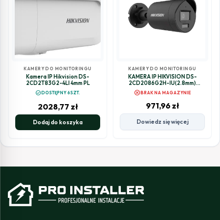
KAMERY DO MONITORINGU
KAMERY DO MONITORINGU
Kamera IP Hikvision DS-
KAMERA IP HIKVISION DS-
2CD2T83G2-4LI 4mm PL
2CD2086G2H-IU(2.8mm)
(eF)/BLACK
cancel
check_circle
DOSTĘPNY 6SZT.
BRAK NA MAGAZYNIE
971,96
zł
2028,77
zł
Dowiedz się więcej
Dodaj do koszyka