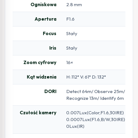
Ogniskowa
2.8 mm
Apertura
F1.6
Focus
Stały
Iris
Stały
Zoom cyfrowy
16×
Kąt widzenia
H :112° V: 61° D: 132°
DORI
Detect 64m/ Observe 25m/
Recognize 13m/ Identify 6m
Czułość kamery
0.007Lux(Color,F1.6,30IRE)
0.0007Lux(F1.6,B/W,30IRE)
0Lux(IR)