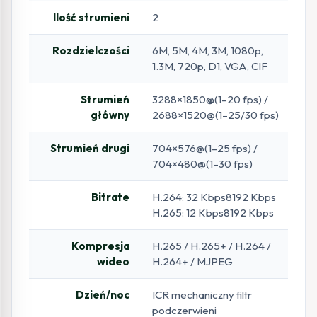
Ilość strumieni
2
Rozdzielczości
6M, 5M, 4M, 3M, 1080p,
1.3M, 720p, D1, VGA, CIF
Strumień
3288×1850@(1–20 fps) /
główny
2688×1520@(1–25/30 fps)
Strumień drugi
704×576@(1–25 fps) /
704×480@(1–30 fps)
Bitrate
H.264: 32 Kbps8192 Kbps
H.265: 12 Kbps8192 Kbps
Kompresja
H.265 / H.265+ / H.264 /
wideo
H.264+ / MJPEG
Dzień/noc
ICR mechaniczny filtr
podczerwieni