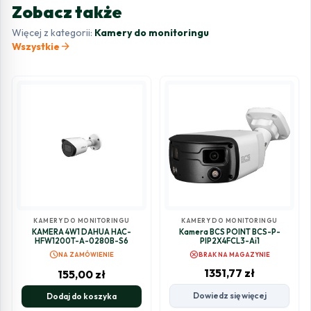
Zobacz także
Więcej z kategorii:
Kamery do monitoringu
arrow_forward
Wszystkie
KAMERY DO MONITORINGU
KAMERY DO MONITORINGU
KAMERA 4W1 DAHUA HAC-
Kamera BCS POINT BCS-P-
HFW1200T-A-0280B-S6
PIP2X4FCL3-Ai1
schedule
cancel
NA ZAMÓWIENIE
BRAK NA MAGAZYNIE
1351,77
zł
155,00
zł
Dowiedz się więcej
Dodaj do koszyka