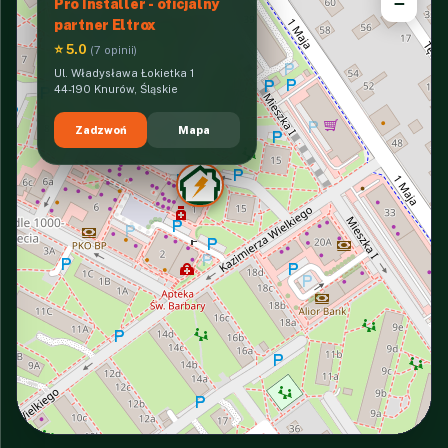
−
Pro Installer - oficjalny
partner Eltrox
⭐ 5.0
(7 opinii)
Ul. Władysława Łokietka 1
44-190 Knurów, Śląskie
Zadzwoń
Mapa
INTERACTIVE VIEW