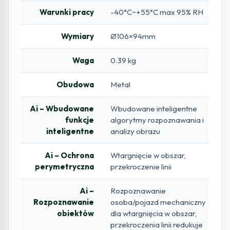
Warunki pracy
-40°C~+55°C max 95% RH
Wymiary
Ø106×94mm
Waga
0.39 kg
Obudowa
Metal
Ai – Wbudowane
Wbudowane inteligentne
funkcje
algorytmy rozpoznawania i
inteligentne
analizy obrazu
Ai – Ochrona
Wtargnięcie w obszar,
perymetryczna
przekroczenie linii
Ai –
Rozpoznawanie
Rozpoznawanie
osoba/pojazd mechaniczny
obiektów
dla wtargnięcia w obszar,
przekroczenia linii redukuje