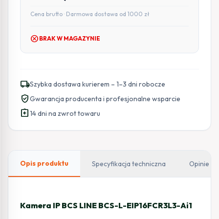
Cena brutto · Darmowa dostawa od 1000 zł
cancel
BRAK W MAGAZYNIE
local_shipping
Szybka dostawa kurierem – 1–3 dni robocze
verified_user
Gwarancja producenta i profesjonalne wsparcie
assignment_return
14 dni na zwrot towaru
Opis produktu
Specyfikacja techniczna
Opinie
Kamera IP BCS LINE BCS-L-EIP16FCR3L3-Ai1