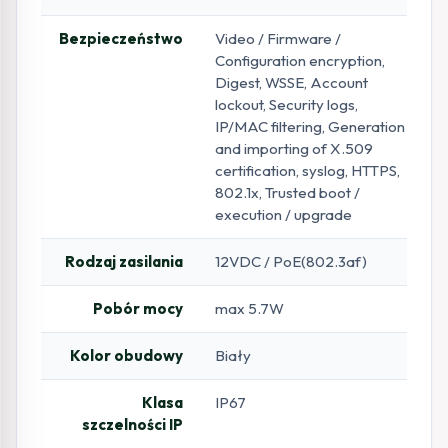
Bezpieczeństwo
Video / Firmware /
Configuration encryption,
Digest, WSSE, Account
lockout, Security logs,
IP/MAC filtering, Generation
and importing of X.509
certification, syslog, HTTPS,
802.1x, Trusted boot /
execution / upgrade
Rodzaj zasilania
12VDC / PoE(802.3af)
Pobór mocy
max 5.7W
Kolor obudowy
Biały
Klasa
IP67
szczelności IP