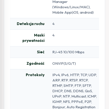
Manager
(Windows/Linux/MAC),
Mobile App(iOS, android)
Detekcja ruchu
4
Maski
4
prywatności
Sieć
RJ-45 10/100 Mbps
Zgodność
ONVIF(S/G/T)
Protokoły
IPv4, IPv6, HTTP, TCP, UDP,
ARP, RTP, RTSP, RTCP,
RTMP, SMTP, FTP, SFTP,
DHCP, DNS, DDNS, QoS,
UPnP, NTP, Multicast, ICMP,
IGMP, NFS, PPPoE, P2P,
Bonjour, Auto Registration