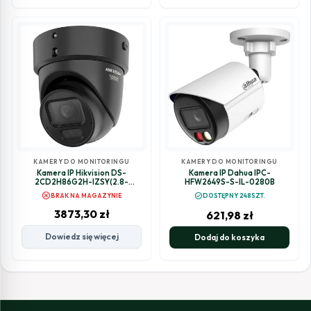
KAMERY DO MONITORINGU
KAMERY DO MONITORINGU
Kamera IP Hikvision DS-
Kamera IP Dahua IPC-
2CD2H86G2H-IZSY(2.8-
HFW2649S-S-IL-0280B
12mm)eFBLACK
cancel
check_circle
BRAK NA MAGAZYNIE
DOSTĘPNY 248SZT.
3873,30
zł
621,98
zł
Dowiedz się więcej
Dodaj do koszyka