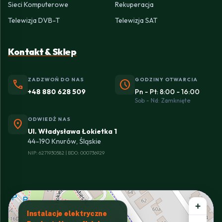
Sieci Komputerowe
Rekuperacja
Telewizja DVB-T
Telewizja SAT
Kontakt & Sklep
ZADZWOŃ DO NAS
GODZINY OTWARCIA
phone
schedule
+48 880 628 509
Pn - Pt: 8:00 - 16:00
Sob - Nd: Zamknięte
ODWIEDŹ NAS
location_on
Ul. Władysława Łokietka 1
44-190 Knurów, Śląskie
NIP: 6271930582 | BDO: 000736929
+
Instalacje elektryczne