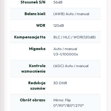
Stosunek S/N
56dB
Balans bieli
(AWB) Auto / manual
WDR
120dB
Kompensacja tła
BLC / HLC / WDR(120dB)
Migawka
Auto / manual
1/3~1/100000s
Kontrola
(AGC) Auto / manual
wzmocnienia
Redukcja
3D DNR
szumów
Obrót obrazu
Mirror, Flip
0°/90°/180°/270°