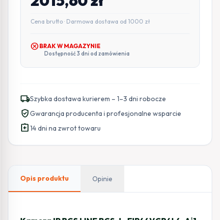
2015,60
zł
Cena brutto · Darmowa dostawa od 1000 zł
cancel
BRAK W MAGAZYNIE
Dostępność 3 dni od zamówienia
local_shipping
Szybka dostawa kurierem – 1–3 dni robocze
verified_user
Gwarancja producenta i profesjonalne wsparcie
assignment_return
14 dni na zwrot towaru
Opis produktu
Opinie