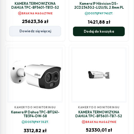
KAMERA TERMOWIZYJNA
Kamera IP Hikvision DS-
DAHUA TPC-BF5401-TB13-S2
2CD2343G2-LI2U/SL 2.8mm PL
cancel
check_circle
BRAK NA MAGAZYNIE
DOSTĘPNY 74SZT.
25623,36
zł
1421,88
zł
Dowiedz się więcej
Dodaj do koszyka
KAMERY DO MONITORINGU
KAMERY DO MONITORINGU
Kamera IP Dahua TPC-BF1241-
KAMERA TERMOWIZYJNA
TB3F4-DW-S8
DAHUA TPC-BF5601-TB7-S2
cancel
check_circle
DOSTĘPNY 3SZT.
BRAK NA MAGAZYNIE
52330,01
zł
3312,82
zł