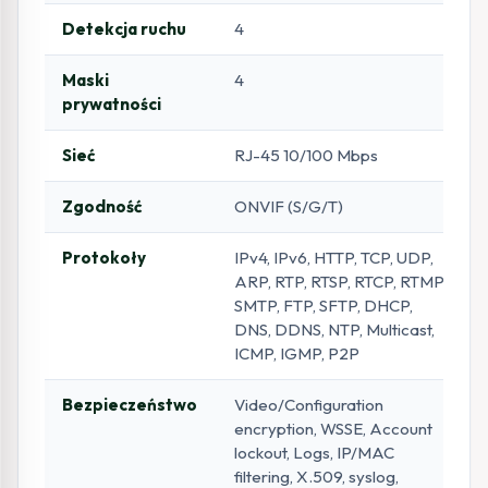
Detekcja ruchu
4
Maski
4
prywatności
Sieć
RJ-45 10/100 Mbps
Zgodność
ONVIF (S/G/T)
Protokoły
IPv4, IPv6, HTTP, TCP, UDP,
ARP, RTP, RTSP, RTCP, RTMP,
SMTP, FTP, SFTP, DHCP,
DNS, DDNS, NTP, Multicast,
ICMP, IGMP, P2P
Bezpieczeństwo
Video/Configuration
encryption, WSSE, Account
lockout, Logs, IP/MAC
filtering, X.509, syslog,