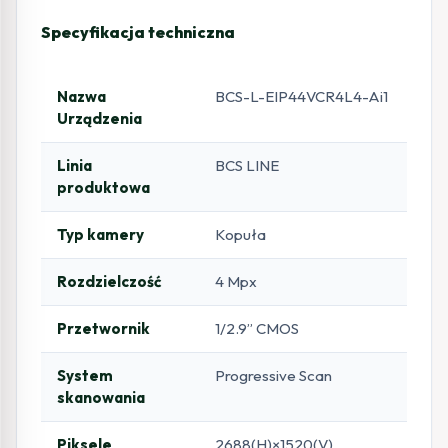
Specyfikacja techniczna
Nazwa
BCS-L-EIP44VCR4L4-Ai1
Urządzenia
Linia
BCS LINE
produktowa
Typ kamery
Kopuła
Rozdzielczość
4 Mpx
Przetwornik
1/2.9” CMOS
System
Progressive Scan
skanowania
Piksele
2688(H)×1520(V)