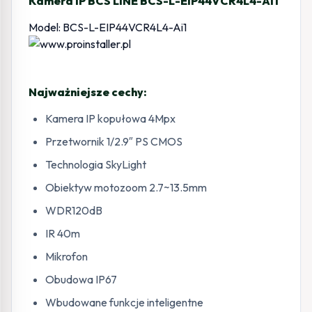
Kamera IP BCS LINE BCS-L-EIP44VCR4L4-Ai1
Model: BCS-L-EIP44VCR4L4-Ai1
Najważniejsze cechy:
Kamera IP kopułowa 4Mpx
Przetwornik 1/2.9″ PS CMOS
Technologia SkyLight
Obiektyw motozoom 2.7~13.5mm
WDR120dB
IR 40m
Mikrofon
Obudowa IP67
Wbudowane funkcje inteligentne