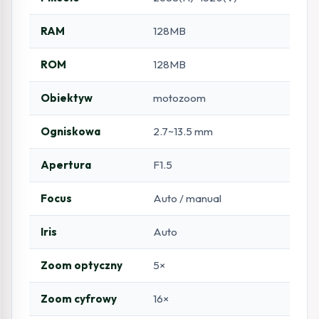
RAM
128MB
ROM
128MB
Obiektyw
motozoom
Ogniskowa
2.7~13.5 mm
Apertura
F1.5
Focus
Auto / manual
Iris
Auto
Zoom optyczny
5×
Zoom cyfrowy
16×