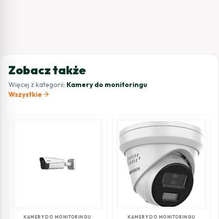
Zobacz także
Więcej z kategorii:
Kamery do monitoringu
arrow_forward
Wszystkie
KAMERY DO MONITORINGU
KAMERY DO MONITORINGU