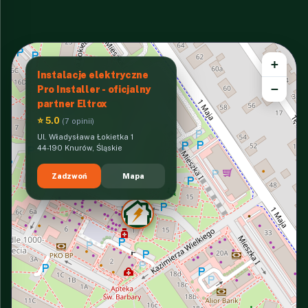
+
Instalacje elektryczne
−
Pro Installer - oficjalny
partner Eltrox
⭐ 5.0
(7 opinii)
Ul. Władysława Łokietka 1
44-190 Knurów, Śląskie
Zadzwoń
Mapa