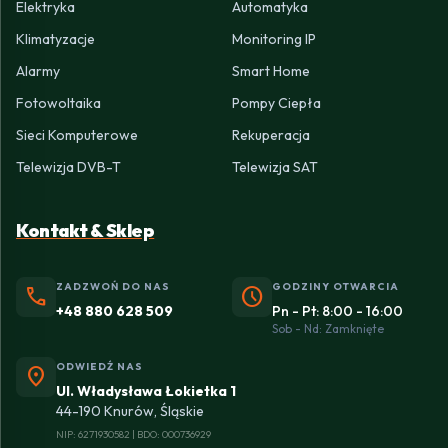
Elektryka
Automatyka
Klimatyzacje
Monitoring IP
Alarmy
Smart Home
Fotowoltaika
Pompy Ciepła
Sieci Komputerowe
Rekuperacja
Telewizja DVB-T
Telewizja SAT
Kontakt & Sklep
ZADZWOŃ DO NAS
GODZINY OTWARCIA
phone
schedule
+48 880 628 509
Pn - Pt: 8:00 - 16:00
Sob - Nd: Zamknięte
ODWIEDŹ NAS
location_on
Ul. Władysława Łokietka 1
44-190 Knurów, Śląskie
NIP: 6271930582 | BDO: 000736929