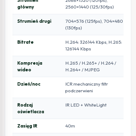
Strumień
2688×1520 (120fps),
główny
2560×1440 (125/30fps)
Strumień drugi
704×576 (125fps), 704×480
(130fps)
Bitrate
H.264: 326144 Kbps, H.265:
126144 Kbps
Kompresja
H.265 / H.265+ / H.264 /
wideo
H.264+ / MJPEG
Dzień/noc
ICR mechaniczny filtr
podczerwieni
Rodzaj
IR LED + WhiteLight
oświetlacza
Zasięg IR
40m