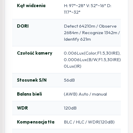
Kąt widzenia
H: 97°~28° V: 52°~16° D:
117°~32°
DORI
Detect 64210m / Observe
2684m / Recognize 1342m /
Identify 621m
Czułość kamery
0.006Lux(Color,F1.5,30IRE),
0.0006Lux(B/W,F1.5,30IRE),
0Lux(IR)
Stosunek S/N
56dB
Balans bieli
(AWB) Auto / manual
WDR
120dB
Kompensacja tła
BLC / HLC / WDR(120dB)