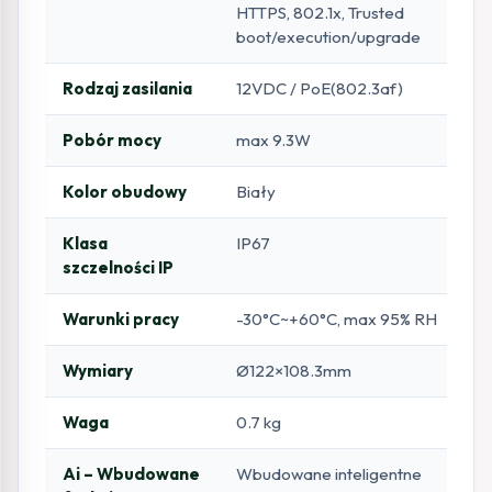
HTTPS, 802.1x, Trusted
boot/execution/upgrade
Rodzaj zasilania
12VDC / PoE(802.3af)
Pobór mocy
max 9.3W
Kolor obudowy
Biały
Klasa
IP67
szczelności IP
Warunki pracy
-30°C~+60°C, max 95% RH
Wymiary
Ø122×108.3mm
Waga
0.7 kg
Ai – Wbudowane
Wbudowane inteligentne