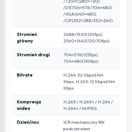
/720P(1280×720)
/D1(704×576/704×480)
/VGA(640×480)
/CIF(352×288/352×240)
Strumień
2688×1520(120fps)
główny
2560×1440(125/30fps)
Strumień drugi
704×576(125fps)
704×480(130fps)
Bitrate
H.264: 32 Kbps6144
Kbps, H.265: 12 Kbps6144
Kbps
Kompresja
H.265 / H.265+ / H.264 /
wideo
H.264+ / MJPEG
Dzień/noc
ICR mechaniczny filtr
podczerwieni