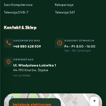
Sieci Komputerowe
Rekuperacja
Telewizja DVB-T
Telewizja SAT
Kontakt & Sklep
ZADZWOŃ DO NAS
GODZINY OTWARCIA
phone
schedule
+48 880 628 509
Pn - Pt: 8:00 - 16:00
Sob - Nd: Zamknięte
ODWIEDŹ NAS
location_on
Ul. Władysława Łokietka 1
44-190 Knurów, Śląskie
NIP: 6271930582
+
Instalacje elektryczne