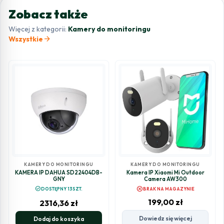
Zobacz także
Więcej z kategorii:
Kamery do monitoringu
arrow_forward
Wszystkie
KAMERY DO MONITORINGU
KAMERY DO MONITORINGU
KAMERA IP DAHUA SD22404DB-
Kamera IP Xiaomi Mi Outdoor
GNY
Camera AW300
cancel
check_circle
DOSTĘPNY 13SZT.
BRAK NA MAGAZYNIE
199,00
zł
2316,36
zł
Dowiedz się więcej
Dodaj do koszyka