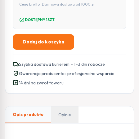
Cena brutto · Darmowa dostawa od 1000 zł
check_circle
DOSTĘPNY 1SZT.
Dodaj do koszyka
ilość
Kamera
IP
local_shipping
Szybka dostawa kurierem – 1–3 dni robocze
BCS
verified_user
Gwarancja producenta i profesjonalne wsparcie
Line
assignment_return
BCS-
14 dni na zwrot towaru
L-
TIP14FCL5-
Ai1
Opis produktu
Opinie