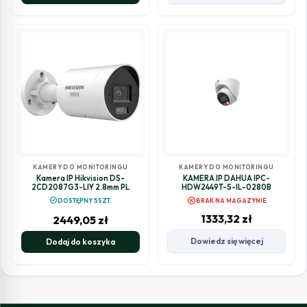
KAMERY DO MONITORINGU
KAMERY DO MONITORINGU
Kamera IP Hikvision DS-
KAMERA IP DAHUA IPC-
2CD2087G3-LIY 2.8mm PL
HDW2449T-S-IL-0280B
cancel
check_circle
DOSTĘPNY 5SZT.
BRAK NA MAGAZYNIE
1333,32
zł
2449,05
zł
Dowiedz się więcej
Dodaj do koszyka