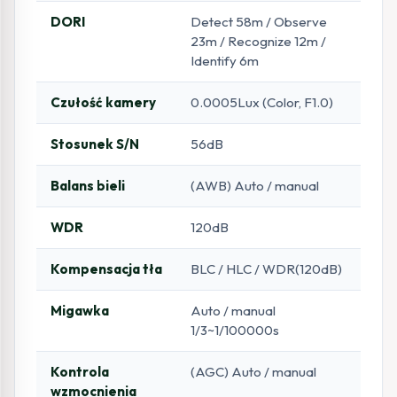
DORI
Detect 58m / Observe
23m / Recognize 12m /
Identify 6m
Czułość kamery
0.0005Lux (Color, F1.0)
Stosunek S/N
56dB
Balans bieli
(AWB) Auto / manual
WDR
120dB
Kompensacja tła
BLC / HLC / WDR(120dB)
Migawka
Auto / manual
1/3~1/100000s
Kontrola
(AGC) Auto / manual
wzmocnienia