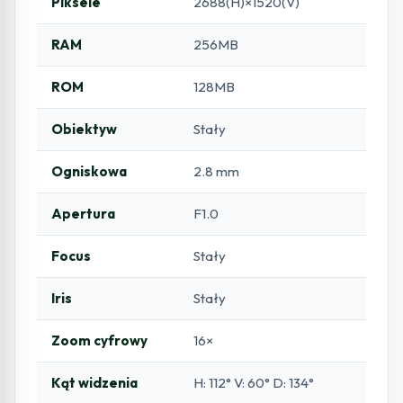
Piksele
2688(H)×1520(V)
RAM
256MB
ROM
128MB
Obiektyw
Stały
Ogniskowa
2.8 mm
Apertura
F1.0
Focus
Stały
Iris
Stały
Zoom cyfrowy
16×
Kąt widzenia
H: 112° V: 60° D: 134°