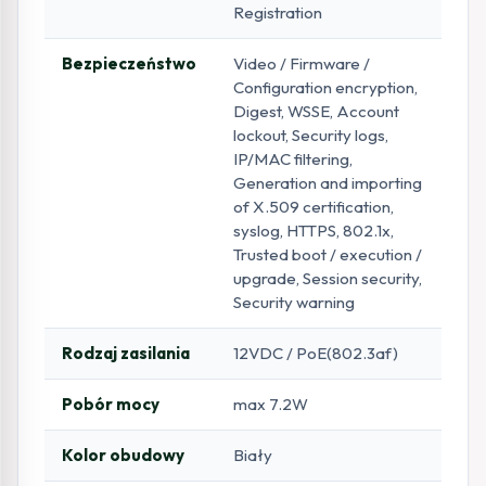
Registration
Bezpieczeństwo
Video / Firmware /
Configuration encryption,
Digest, WSSE, Account
lockout, Security logs,
IP/MAC filtering,
Generation and importing
of X.509 certification,
syslog, HTTPS, 802.1x,
Trusted boot / execution /
upgrade, Session security,
Security warning
Rodzaj zasilania
12VDC / PoE(802.3af)
Pobór mocy
max 7.2W
Kolor obudowy
Biały