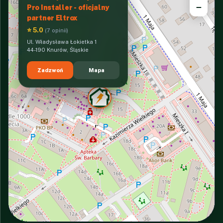
−
Pro Installer - oficjalny
partner Eltrox
⭐ 5.0
(7 opinii)
Ul. Władysława Łokietka 1
44-190 Knurów, Śląskie
Zadzwoń
Mapa
INTERACTIVE VIEW