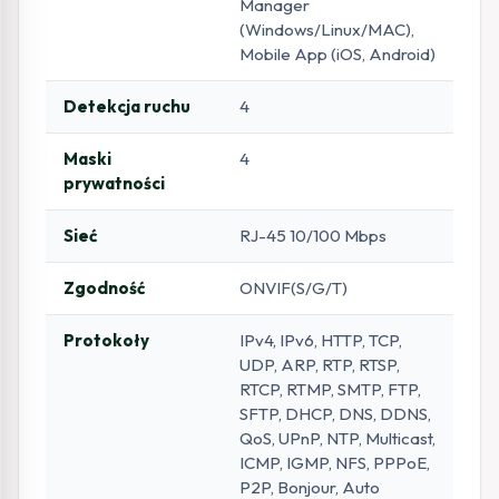
Manager
(Windows/Linux/MAC),
Mobile App (iOS, Android)
Detekcja ruchu
4
Maski
4
prywatności
Sieć
RJ-45 10/100 Mbps
Zgodność
ONVIF(S/G/T)
Protokoły
IPv4, IPv6, HTTP, TCP,
UDP, ARP, RTP, RTSP,
RTCP, RTMP, SMTP, FTP,
SFTP, DHCP, DNS, DDNS,
QoS, UPnP, NTP, Multicast,
ICMP, IGMP, NFS, PPPoE,
P2P, Bonjour, Auto