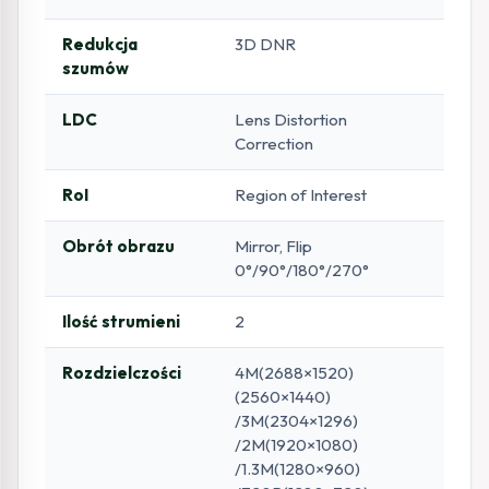
Redukcja
3D DNR
szumów
LDC
Lens Distortion
Correction
RoI
Region of Interest
Obrót obrazu
Mirror, Flip
0°/90°/180°/270°
Ilość strumieni
2
Rozdzielczości
4M(2688×1520)
(2560×1440)
/3M(2304×1296)
/2M(1920×1080)
/1.3M(1280×960)