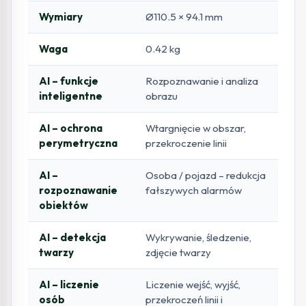
Wymiary
Ø110.5 × 94.1 mm
Waga
0.42 kg
AI – funkcje
Rozpoznawanie i analiza
inteligentne
obrazu
AI – ochrona
Wtargnięcie w obszar,
perymetryczna
przekroczenie linii
AI –
Osoba / pojazd – redukcja
rozpoznawanie
fałszywych alarmów
obiektów
AI – detekcja
Wykrywanie, śledzenie,
twarzy
zdjęcie twarzy
AI – liczenie
Liczenie wejść, wyjść,
osób
przekroczeń linii i