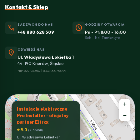
Kontakt & Sklep
ZADZWOŃ DO NAS
GODZINY OTWARCIA
phone
schedule
+48 880 628 509
Pn - Pt: 8:00 - 16:00
Sob - Nd: Zamknięte
ODWIEDŹ NAS
location_on
Ul. Władysława Łokietka 1
44-190 Knurów, Śląskie
NIP: 6271930582 | BDO: 000736929
+
Instalacje elektryczne
−
Pro Installer - oficjalny
partner Eltrox
⭐ 5.0
(7 opinii)
Ul. Władysława Łokietka 1