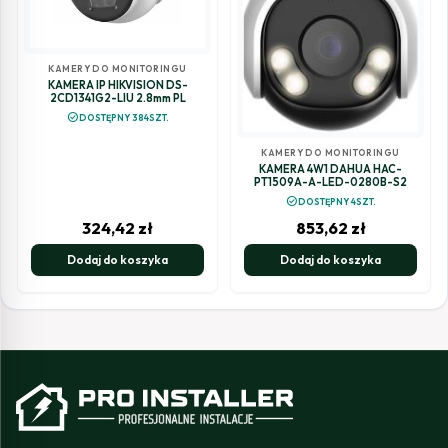
KAMERY DO MONITORINGU
KAMERA IP HIKVISION DS-
2CD1341G2-LIU 2.8mm PL
check_circle
DOSTĘPNY 384SZT.
KAMERY DO MONITORINGU
KAMERA 4W1 DAHUA HAC-
PT1509A-A-LED-0280B-S2
check_circle
DOSTĘPNY 4SZT.
324,42
zł
853,62
zł
Dodaj do koszyka
Dodaj do koszyka