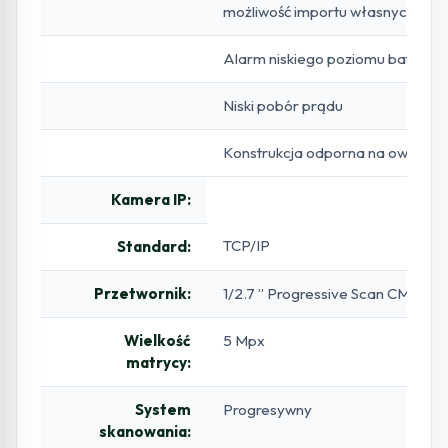
możliwość importu własnych
Alarm niskiego poziomu baterii
Niski pobór prądu
Konstrukcja odporna na owady i 
Kamera IP:
TCP/IP
Standard:
Przetwornik:
1/2.7 ” Progressive Scan CMOS
Wielkość
5 Mpx
matrycy:
System
Progresywny
skanowania: