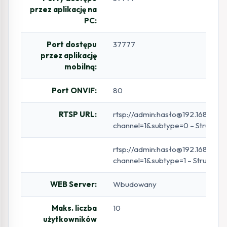
przez aplikację na
PC:
Port dostępu
37777
przez aplikację
mobilną:
Port ONVIF:
80
RTSP URL:
rtsp://admin:hasło@192.168.1.10
channel=1&subtype=0 – Strumień
rtsp://admin:hasło@192.168.1.10
channel=1&subtype=1 – Strumień
WEB Server:
Wbudowany
Maks. liczba
10
użytkowników