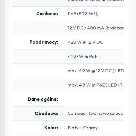
Zasilanie:
PoE (802.3af),
12 V DC / 400 mA (brak zasilacza
Pobór mocy:
< 2.1 W @ 12 V DC
< 2.0 W @ PoE
max. 4.9 W @ 12 V DC ( LED IR )
max. 4.8 W @ PoE ( LED IR )
Dane ogólne:
Compact, Tworzywo sztuczne
Obudowa:
Kolor:
Biały + Czarny