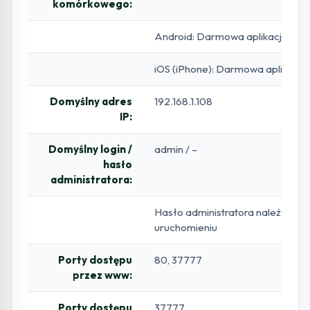
komórkowego:
Android: Darmowa aplikacja DM
iOS (iPhone): Darmowa aplikacj
Domyślny adres
192.168.1.108
IP:
Domyślny login /
admin / –
hasło
administratora:
Hasło administratora należy ust
uruchomieniu
Porty dostępu
80, 37777
przez www:
Porty dostępu
37777