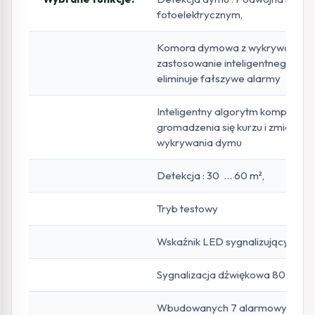
fotoelektrycznym,
Komora dymowa z wykrywaniem 
zastosowanie inteligentnego alg
eliminuje fałszywe alarmy
Inteligentny algorytm kompensac
gromadzenia się kurzu i zmian ś
wykrywania dymu
Detekcja : 30 … 60 m²,
Tryb testowy
Wskaźnik LED sygnalizujący stan
Sygnalizacja dźwiękowa 80 dB / 
Wbudowanych 7 alarmowych kom