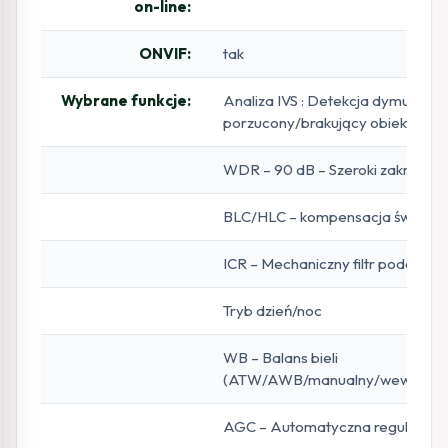
on-line:
ONVIF:
tak
Wybrane funkcje:
Analiza IVS : Detekcja dymu, dete
porzucony/brakujący obiekt, dete
WDR – 90 dB – Szeroki zakres dyn
BLC/HLC – kompensacja światła tł
ICR – Mechaniczny filtr podczerw
Tryb dzień/noc
WB – Balans bieli
(ATW/AWB/manualny/wewnętrzn
AGC – Automatyczna regulacja 