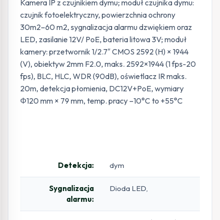
Kamera IP z czujnikiem dymu; moduł czujnika dymu:
czujnik fotoelektryczny, powierzchnia ochrony
30m2–60 m2, sygnalizacja alarmu dzwiękiem oraz
LED, zasilanie 12V/ PoE, bateria litowa 3V; moduł
kamery: przetwornik 1/2.7″ CMOS 2592 (H) × 1944
(V), obiektyw 2mm F2.0, maks. 2592×1944 (1 fps-20
fps), BLC, HLC, WDR (90dB), oświetlacz IR maks.
20m, detekcja płomienia, DC12V+PoE, wymiary
Φ120 mm × 79 mm, temp. pracy –10°C to +55°C
Detekcja:
dym
Sygnalizacja
Dioda LED,
alarmu: