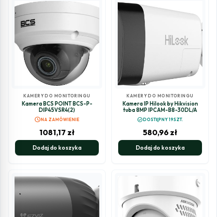
KAMERY DO MONITORINGU
KAMERY DO MONITORINGU
Kamera BCS POINT BCS-P-
Kamera IP Hilook by Hikvision
DIP45VSR4(2)
tuba 8MP IPCAM-B8-30DL/A
schedule
check_circle
NA ZAMÓWIENIE
DOSTĘPNY 19SZT.
1081,17
zł
580,96
zł
Dodaj do koszyka
Dodaj do koszyka