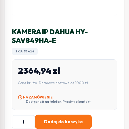
KAMERA IP DAHUA HY-
SAV849HA-E
SKU: 32424
2364,94
zł
Cena brutto · Darmowa dostawa od 1000 zł
schedule
NA ZAMÓWIENIE
Dostępność na telefon. Prosimy o kontakt
ilość
Dodaj do koszyka
KAMERA