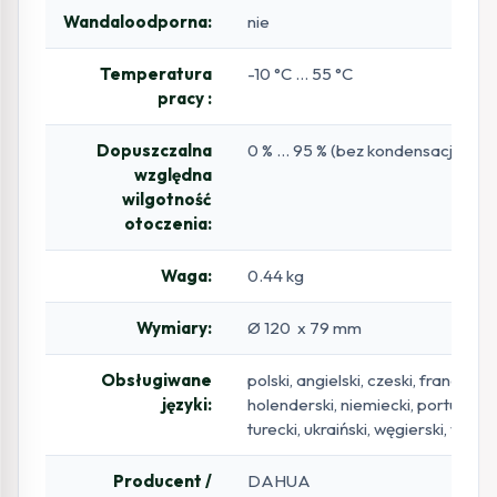
Wandaloodporna:
nie
Temperatura
-10 °C … 55 °C
pracy :
Dopuszczalna
0 % … 95 % (bez kondensacji)
względna
wilgotność
otoczenia:
Waga:
0.44 kg
Wymiary:
Ø 120 x 79 mm
Obsługiwane
polski, angielski, czeski, francuski,
języki:
holenderski, niemiecki, portugalski
turecki, ukraiński, węgierski, włosk
Producent /
DAHUA