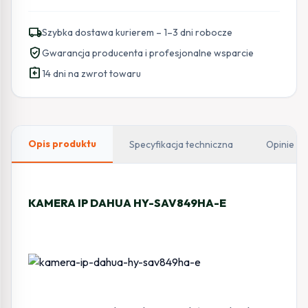
IP
DAHUA
local_shipping
Szybka dostawa kurierem – 1–3 dni robocze
HY-
verified_user
Gwarancja producenta i profesjonalne wsparcie
SAV849HA-
assignment_return
E
14 dni na zwrot towaru
Opis produktu
Specyfikacja techniczna
Opinie
KAMERA IP DAHUA HY-SAV849HA-E