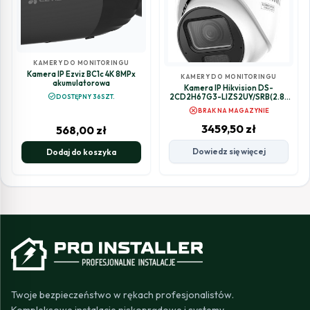
KAMERY DO MONITORINGU
Kamera IP Ezviz BC1c 4K 8MPx
KAMERY DO MONITORINGU
akumulatorowa
Kamera IP Hikvision DS-
check_circle
2CD2H67G3-LIZS2UY/SRB(2.8-
DOSTĘPNY 36SZT.
12mm)
cancel
BRAK NA MAGAZYNIE
3459,50
zł
568,00
zł
Dowiedz się więcej
Dodaj do koszyka
Twoje bezpieczeństwo w rękach profesjonalistów.