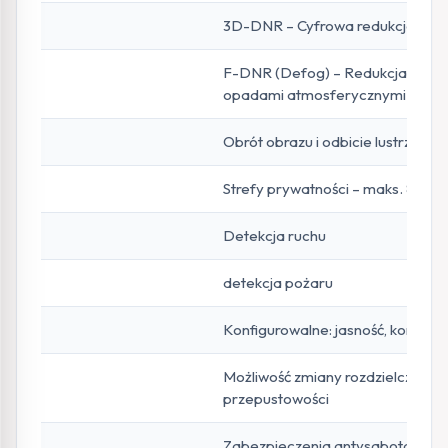
3D-DNR – Cyfrowa redukcja szum
F-DNR (Defog) – Redukcja szum
opadami atmosferycznymi
Obrót obrazu i odbicie lustrzane
Strefy prywatności – maks. 8
Detekcja ruchu
detekcja pożaru
Konfigurowalne: jasność, kontrast
Możliwość zmiany rozdzielczości, j
przepustowości
Zabezpieczenia antysabotażowe