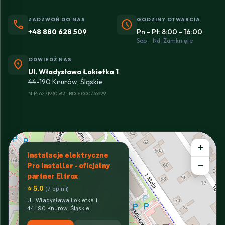
ZADZWOŃ DO NAS
GODZINY OTWARCIA
phone
schedule
+48 880 628 509
Pn - Pt: 8:00 - 16:00
Sob - Nd: Zamknięte
ODWIEDŹ NAS
location_on
Ul. Władysława Łokietka 1
44-190 Knurów, Śląskie
NIP: 6271930582 | BDO: 000736929
+
Instalacje elektryczne
−
Pro Installer - oficjalny
partner Eltrox
⭐ 5.0
(7 opinii)
Ul. Władysława Łokietka 1
44-190 Knurów, Śląskie