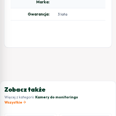
Marka:
Gwarancja:
3 lata
Zobacz także
Więcej z kategorii:
Kamery do monitoringu
arrow_forward
Wszystkie