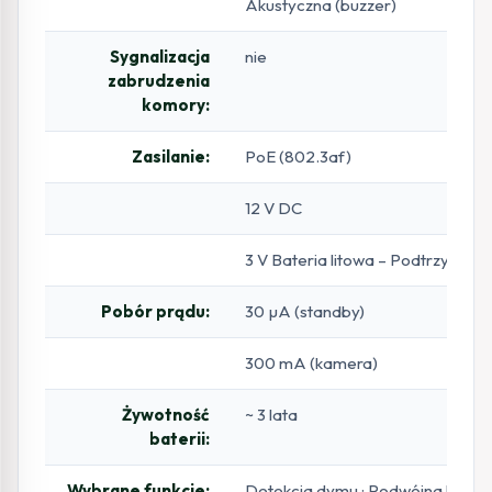
Akustyczna (buzzer)
Sygnalizacja
nie
zabrudzenia
komory:
Zasilanie:
PoE (802.3af)
12 V DC
3 V Bateria litowa – Podtrzymani
Pobór prądu:
30 µA (standby)
300 mA (kamera)
Żywotność
~ 3 lata
baterii:
Wybrane funkcje:
Detekcja dymu : Podwójna komora