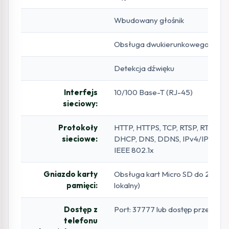
Wbudowany głośnik
Obsługa dwukierunkowego audi
Detekcja dźwięku
Interfejs
10/100 Base-T (RJ-45)
sieciowy:
Protokoły
HTTP, HTTPS, TCP, RTSP, RTP, UD
sieciowe:
DHCP, DNS, DDNS, IPv4/IPv6, SN
IEEE 802.1x
Gniazdo karty
Obsługa kart Micro SD do 256GB
pamięci:
lokalny)
Dostęp z
Port: 37777 lub dostęp przez ch
telefonu