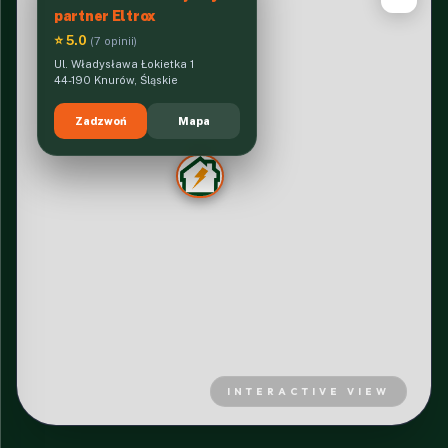
partner Eltrox
⭐ 5.0
(7 opinii)
Ul. Władysława Łokietka 1
44-190 Knurów, Śląskie
Zadzwoń
Mapa
INTERACTIVE VIEW