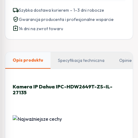
Dahua
local_shipping
Szybka dostawa kurierem – 1–3 dni robocze
IPC-
verified_user
Gwarancja producenta i profesjonalne wsparcie
HDW2649T-
assignment_return
ZS-
14 dni na zwrot towaru
IL-
27135
Opis produktu
Specyfikacja techniczna
Opinie
Kamera IP Dahua IPC-HDW2649T-ZS-IL-
27135