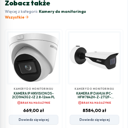
Zobacz także
Więcej z kategorii:
Kamery do monitoringu
arrow_forward
Wszystkie
KAMERY DO MONITORINGU
KAMERY DO MONITORINGU
KAMERA IP HIKVISION DS-
KAMERA IP DAHUA IPC-
2CD1H43G2-IZ 2.8-12mm PL
HFW7842H-Z-2712F-
DC12AC24V-S2
cancel
cancel
BRAK NA MAGAZYNIE
BRAK NA MAGAZYNIE
669,00
zł
8584,00
zł
Dowiedz się więcej
Dowiedz się więcej