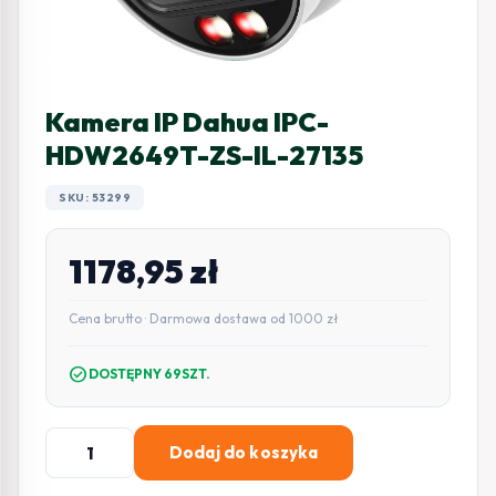
Kamera IP Dahua IPC-
HDW2649T-ZS-IL-27135
SKU: 53299
1178,95
zł
Cena brutto · Darmowa dostawa od 1000 zł
check_circle
DOSTĘPNY 69SZT.
ilość
Dodaj do koszyka
Kamera
IP