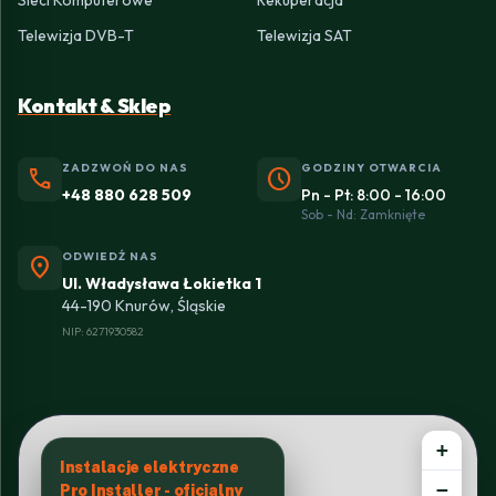
Sieci Komputerowe
Rekuperacja
Telewizja DVB-T
Telewizja SAT
Kontakt & Sklep
ZADZWOŃ DO NAS
GODZINY OTWARCIA
phone
schedule
+48 880 628 509
Pn - Pt: 8:00 - 16:00
Sob - Nd: Zamknięte
ODWIEDŹ NAS
location_on
Ul. Władysława Łokietka 1
44-190 Knurów, Śląskie
NIP: 6271930582
+
Instalacje elektryczne
−
Pro Installer - oficjalny