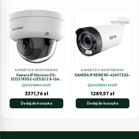
KAMERY DO MONITORINGU
KAMERY DO MONITORINGU
Kamera IP Hikvision DS-
KAMERA IP KENIK KG-4260TZAS-
2CD2783G2-LIZS2U 2.8-12mm
IL
PL
check_circle
check_circle
DOSTĘPNY 21SZT.
DOSTĘPNY 20SZT.
3371,76
zł
1289,57
zł
Dodaj do koszyka
Dodaj do koszyka