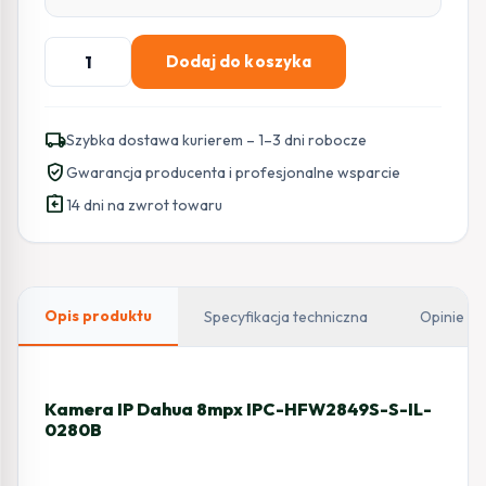
ilość
Dodaj do koszyka
KAMERA
IP
DAHUA
local_shipping
Szybka dostawa kurierem – 1–3 dni robocze
IPC-
verified_user
Gwarancja producenta i profesjonalne wsparcie
HFW2849S-
assignment_return
S-
14 dni na zwrot towaru
IL-
0280B
Opis produktu
Specyfikacja techniczna
Opinie
Kamera IP Dahua 8mpx IPC-HFW2849S-S-IL-
0280B