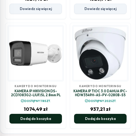
Dowiedz się więcej
Dowiedz się więcej
KAMERY DO MONITORINGU
KAMERY DO MONITORINGU
KAMERA IP HIKVISION DS-
KAMERA IP TIOC 3.0 DAHUA IPC-
2CD1083G2-LIUF/SL 2.8mm PL
HDW3549H-AS-PV-0280B-S5
check_circle
check_circle
DOSTĘPNY 118SZT.
DOSTĘPNY 202SZT.
1074,49
zł
937,21
zł
Dodaj do koszyka
Dodaj do koszyka