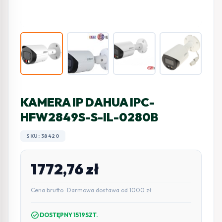
KAMERA IP DAHUA IPC-
HFW2849S-S-IL-0280B
SKU: 38420
1772,76
zł
Cena brutto · Darmowa dostawa od 1000 zł
check_circle
DOSTĘPNY 1519SZT.