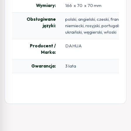
Wymiary:
166 x 70 x 70 mm
Obsługiwane
polski, angielski, czeski, francuski,
języki:
niemiecki, rosyjski, portugalski, ru
ukraiński, węgierski, włoski
Producent /
DAHUA
Marka:
Gwarancja:
3 lata