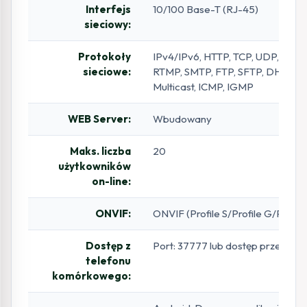
Interfejs
10/100 Base-T (RJ-45)
sieciowy:
Protokoły
IPv4/IPv6, HTTP, TCP, UDP, ARP, 
sieciowe:
RTMP, SMTP, FTP, SFTP, DHCP, 
Multicast, ICMP, IGMP
WEB Server:
Wbudowany
Maks. liczba
20
użytkowników
on-line:
ONVIF:
ONVIF (Profile S/Profile G/Profile
Dostęp z
Port: 37777 lub dostęp przez ch
telefonu
komórkowego: