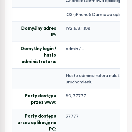
Android: Darmowa aplikacja DM
iOS (iPhone): Darmowa aplikacj
Domyślny adres
192.168.1.108
IP:
Domyślny login /
admin / –
hasło
administratora:
Hasło administratora należy ust
uruchomieniu
Porty dostępu
80, 37777
przez www:
Porty dostępu
37777
przez aplikację na
PC: