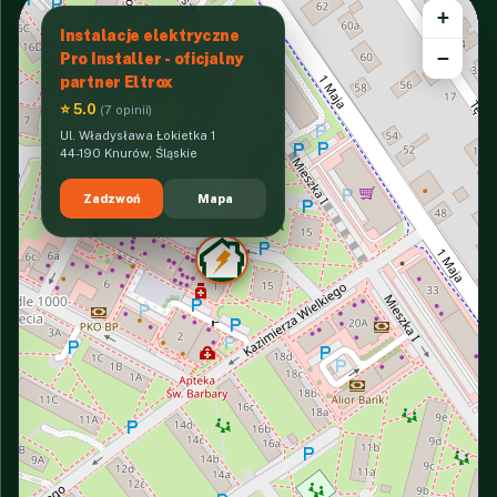
+
Instalacje elektryczne
−
Pro Installer - oficjalny
partner Eltrox
⭐ 5.0
(7 opinii)
Ul. Władysława Łokietka 1
44-190 Knurów, Śląskie
Zadzwoń
Mapa