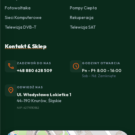
Fotowoltaika
Pompy Ciepła
Sieci Komputerowe
Rekuperacja
Telewizja DVB-T
Telewizja SAT
Kontakt & Sklep
ZADZWOŃ DO NAS
GODZINY OTWARCIA
phone
schedule
+48 880 628 509
Pn - Pt: 8:00 - 16:00
Sob - Nd: Zamknięte
ODWIEDŹ NAS
location_on
Ul. Władysława Łokietka 1
44-190 Knurów, Śląskie
NIP: 6271930582