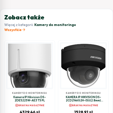
Zobacz także
Więcej z kategorii:
Kamery do monitoringu
arrow_forward
Wszystkie
KAMERY DO MONITORINGU
KAMERY DO MONITORINGU
Kamera IP Hikvision DS-
KAMERA IP HIKVISION DS-
2DE5225W-AE3 T5 PL
2CD2146G2H-ISU(2.8mm)
(eF)/BLACK PL
cancel
cancel
BRAK NA MAGAZYNIE
BRAK NA MAGAZYNIE
4329,46
zł
1528,91
zł