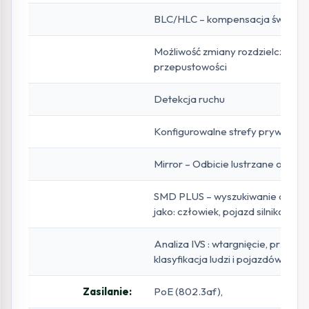
BLC/HLC – kompensacja światła tł
Możliwość zmiany rozdzielczości, j
przepustowości
Detekcja ruchu
Konfigurowalne strefy prywatnoś
Mirror – Odbicie lustrzane obrazu
SMD PLUS – wyszukiwanie obiekt
jako: człowiek, pojazd silnikowy
Analiza IVS : wtargnięcie, przekrocz
klasyfikacja ludzi i pojazdów sab
Zasilanie:
PoE (802.3af),