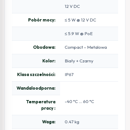
12 V DC
Pobór mocy:
≤ 5 W @ 12 V DC
≤ 5.9 W @ PoE
Obudowa:
Compact – Metalowa
Kolor:
Biały + Czarny
Klasa szczelności:
IP67
Wandaloodporna:
-40 °C … 60 °C
Temperatura
pracy :
Waga:
0.47 kg