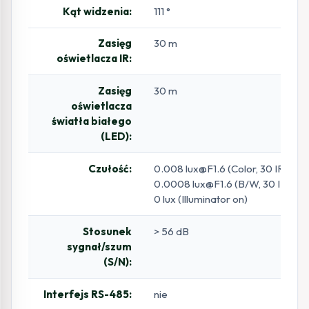
Kąt widzenia:
111 °
Zasięg
30 m
oświetlacza IR:
Zasięg
30 m
oświetlacza
światła białego
(LED):
Czułość:
0.008 lux@F1.6 (Color, 30 IRE)
0.0008 lux@F1.6 (B/W, 30 IRE)
0 lux (Illuminator on)
Stosunek
> 56 dB
sygnał/szum
(S/N):
Interfejs RS-485:
nie