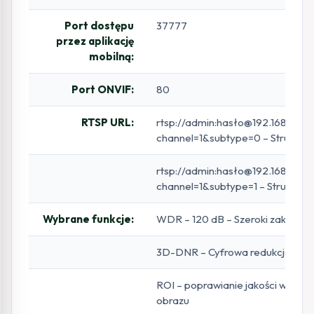
Port dostępu
37777
przez aplikację
mobilną:
Port ONVIF:
80
RTSP URL:
rtsp://admin:hasło@192.168.1.10
channel=1&subtype=0 – Strumień
rtsp://admin:hasło@192.168.1.10
channel=1&subtype=1 – Strumień
Wybrane funkcje:
WDR – 120 dB – Szeroki zakres dy
3D-DNR – Cyfrowa redukcja szum
ROI – poprawianie jakości wybr
obrazu