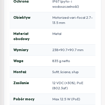
Ochrona
IP67 (pyło- i
wodoszczelność)
Obiektyw
Motorized vari-focal 2.7–
13.5 mm
Materiał
Metal
obudowy
Wymiary
238×90.7×90.7 mm
Waga
835 g netto
Montaż
Sufit, ściana, słup
Zasilanie
12 VDC (±30%), PoE
(802.3af)
Pobór mocy
Max 12.5 W (PoE)