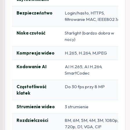
Bezpieczeństwo
Login/hasło, HTTPS,
filtrowanie MAC, IEEE802.1x
Niska czułość
Starlight (bardzo dobra w
nocy)
Kompresja wideo
H.265, H.264, MJPEG
Kodowanie AI
AI H.265, AI H.264,
SmartCodec
Częstotliwość
Do 30 fps przy 8 MP
klatek
Strumienie wideo
3 strumienie
Rozdzielczości
8M, 6M, 5M, 4M, 3M, 1080p,
720p, D1, VGA, CIF