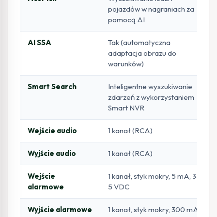
pojazdów w nagraniach za
pomocą AI
AI SSA
Tak (automatyczna
adaptacja obrazu do
warunków)
Smart Search
Inteligentne wyszukiwanie
zdarzeń z wykorzystaniem
Smart NVR
Wejście audio
1 kanał (RCA)
Wyjście audio
1 kanał (RCA)
Wejście
1 kanał, styk mokry, 5 mA, 3–
alarmowe
5 VDC
Wyjście alarmowe
1 kanał, styk mokry, 300 mA,