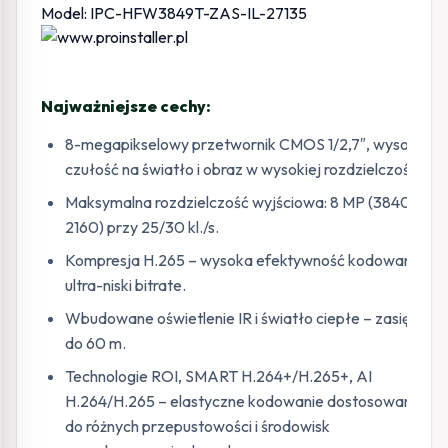
Model: IPC-HFW3849T-ZAS-IL-27135
Najważniejsze cechy:
8-megapikselowy przetwornik CMOS 1/2,7″, wysoka
czułość na światło i obraz w wysokiej rozdzielczości.
Maksymalna rozdzielczość wyjściowa: 8 MP (3840 ×
2160) przy 25/30 kl./s.
Kompresja H.265 – wysoka efektywność kodowania i
ultra-niski bitrate.
Wbudowane oświetlenie IR i światło ciepłe – zasięg
do 60 m.
Technologie ROI, SMART H.264+/H.265+, AI
H.264/H.265 – elastyczne kodowanie dostosowane
do różnych przepustowości i środowisk