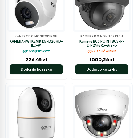
KAMERY DO MONITORINGU
KAMERY DO MONITORINGU
KAMERA 4W1 KENIK KG-D20HD-
Kamera BCS POINT BCS-P-
ILC-W
DIP24FSR3-Ai2-G
schedule
check_circle
DOSTĘPNY 4SZT.
NA ZAMÓWIENIE
226,45
zł
1000,26
zł
Dodaj do koszyka
Dodaj do koszyka