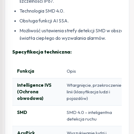
szczelności IP67.
Technologia SMD 4.0.
Obsługa funkcji AI SSA.
Możliwość ustawienia strefy detekcji SMD w obszarze
światła ciepłego do wyzwalania alarmów.
Specyfikacja techniczna:
Funkcja
Opis
Intelligence IVS
Wtargnięcie, przekroczenie
(Ochrona
linii (klasyfikacja ludzi i
obwodowa)
pojazdów)
SMD
SMD 4.0 – inteligentna
detekcja ruchu
AcuPick
Wyszukiwanie ludzi i