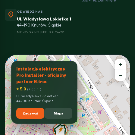
Sob - Nd: Zamknięte
ODWIEDŹ NAS
location_on
Ul. Władysława Łokietka 1
44-190 Knurów, Śląskie
NIP: 6271930582 | BDO: 000736929
+
Instalacje elektryczne
−
Pro Installer - oficjalny
partner Eltrox
⭐ 5.0
(7 opinii)
Ul. Władysława Łokietka 1
44-190 Knurów, Śląskie
Zadzwoń
Mapa