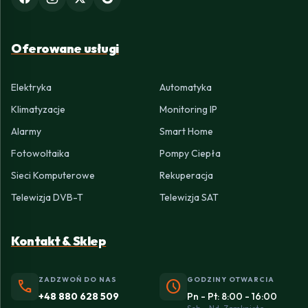
Oferowane usługi
Elektryka
Automatyka
Klimatyzacje
Monitoring IP
Alarmy
Smart Home
Fotowoltaika
Pompy Ciepła
Sieci Komputerowe
Rekuperacja
Telewizja DVB-T
Telewizja SAT
Kontakt & Sklep
ZADZWOŃ DO NAS
GODZINY OTWARCIA
phone
schedule
+48 880 628 509
Pn - Pt: 8:00 - 16:00