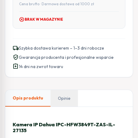
Cena brutto · Darmowa dostawa od 1000 zł
cancel
BRAK W MAGAZYNIE
local_shipping
Szybka dostawa kurierem – 1–3 dni robocze
verified_user
Gwarancja producenta i profesjonalne wsparcie
assignment_return
14 dni na zwrot towaru
Opis produktu
Opinie
Kamera IP Dahua IPC-HFW3849T-ZAS-IL-
27135