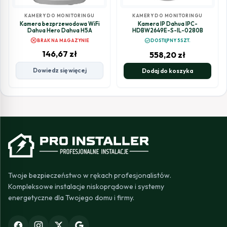
KAMERY DO MONITORINGU
KAMERY DO MONITORINGU
Kamera bezprzewodowa WiFi
Kamera IP Dahua IPC-
Dahua Hero Dahua H5A
HDBW2649E-S-IL-0280B
cancel
check_circle
BRAK NA MAGAZYNIE
DOSTĘPNY 5SZT.
146,67
zł
558,20
zł
Dowiedz się więcej
Dodaj do koszyka
Twoje bezpieczeństwo w rękach profesjonalistów.
Kompleksowe instalacje niskoprądowe i systemy
energetyczne dla Twojego domu i firmy.