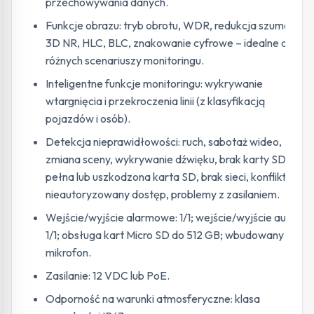
przechowywania danych.
Funkcje obrazu: tryb obrotu, WDR, redukcja szumów
3D NR, HLC, BLC, znakowanie cyfrowe – idealne do
różnych scenariuszy monitoringu.
Inteligentne funkcje monitoringu: wykrywanie
wtargnięcia i przekroczenia linii (z klasyfikacją
pojazdów i osób).
Detekcja nieprawidłowości: ruch, sabotaż wideo,
zmiana sceny, wykrywanie dźwięku, brak karty SD,
pełna lub uszkodzona karta SD, brak sieci, konflikt IP,
nieautoryzowany dostęp, problemy z zasilaniem.
Wejście/wyjście alarmowe: 1/1; wejście/wyjście audio:
1/1; obsługa kart Micro SD do 512 GB; wbudowany
mikrofon.
Zasilanie: 12 VDC lub PoE.
Odporność na warunki atmosferyczne: klasa