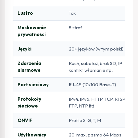
Lustro
Tak
Maskowanie
8 stref
prywatności
Języki
20+ języków (w tym polski)
Zdarzenia
Ruch, sabotaż, brak SD, IP
alarmowe
konflikt, włamanie itp.
Port sieciowy
RJ-45 (10/100 Base-T)
Protokoły
IPv4, IPv6, HTTP, TCP, RTSP,
sieciowe
FTP, NTP itd.
ONVIF
Profile S, G, T, M
Użytkownicy
20, max. pasmo 64 Mbps