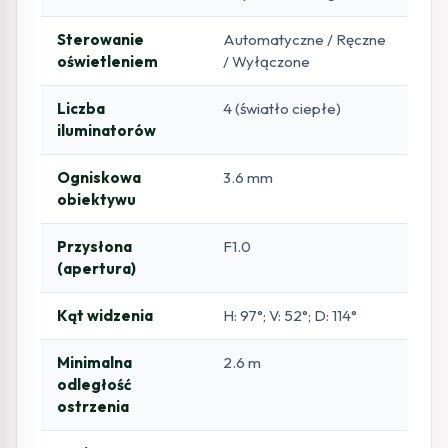
Sterowanie
Automatyczne / Ręczne
oświetleniem
/ Wyłączone
Liczba
4 (światło ciepłe)
iluminatorów
Ogniskowa
3.6 mm
obiektywu
Przysłona
F1.0
(apertura)
Kąt widzenia
H: 97°; V: 52°; D: 114°
Minimalna
2.6 m
odległość
ostrzenia