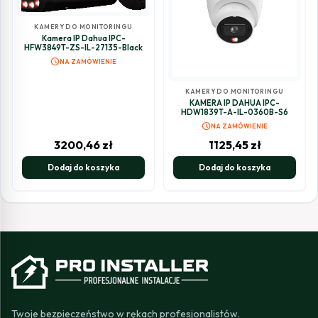
KAMERY DO MONITORINGU
Kamera IP Dahua IPC-
HFW3849T-ZS-IL-27135-Black
schedule
NA ZAMÓWIENIE
KAMERY DO MONITORINGU
KAMERA IP DAHUA IPC-
HDW1839T-A-IL-0360B-S6
schedule
NA ZAMÓWIENIE
3200,46
zł
1125,45
zł
Dodaj do koszyka
Dodaj do koszyka
Twoje bezpieczeństwo w rękach profesjonalistów.