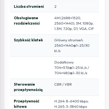
Liczba strumieni
2
Obsługiwane
4M (2688×1520,
rozdzielczości
2560×1440), 3M, 1080p,
1.3M, 720p, D1, VGA, CIF
Szybkość klatek
Główny strumień:
2560×1440@1–25/30
kl./s
Dodatkowy:
704×576@1–25 kl./s /
704×480@1–30 kl./s
Sterowanie
CBR / VBR
przepływnością
Przepływność
H.264: 8–6400 kbps;
bitowa
H.265: 3–3840 kbps