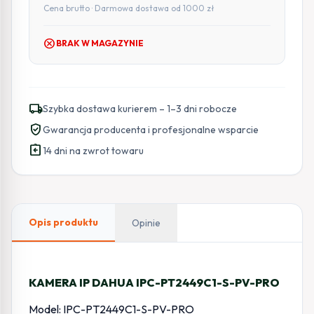
Cena brutto · Darmowa dostawa od 1000 zł
cancel
BRAK W MAGAZYNIE
local_shipping
Szybka dostawa kurierem – 1–3 dni robocze
verified_user
Gwarancja producenta i profesjonalne wsparcie
assignment_return
14 dni na zwrot towaru
Opis produktu
Opinie
KAMERA IP DAHUA IPC-PT2449C1-S-PV-PRO
Model: IPC-PT2449C1-S-PV-PRO