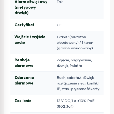
Alarm dźwiękowy
Tak
(nietypowy
dźwięk)
Certyfikat
CE
Wejście / wyjście
1 kanał (mikrofon
audio
wbudowany) / 1 kanał
(głośnik wbudowany)
Reakcje
Zdjęcie, nagrywanie,
alarmowe
dźwięk, światło
Zdarzenia
Ruch, sabotaż, dźwięk,
alarmowe
rozłączenie sieci, konflikt
IP, stan i pojemność karty
Zasilanie
12 V DC, 1 A ±10%, PoE
(802.3af)