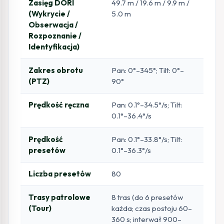
Zasięg DORI
49.7 m / 19.6 m / 9.9 m /
(Wykrycie /
5.0 m
Obserwacja /
Rozpoznanie /
Identyfikacja)
Zakres obrotu
Pan: 0°–345°; Tilt: 0°–
(PTZ)
90°
Prędkość ręczna
Pan: 0.1°–34.5°/s; Tilt:
0.1°–36.4°/s
Prędkość
Pan: 0.1°–33.8°/s; Tilt:
presetów
0.1°–36.3°/s
Liczba presetów
80
Trasy patrolowe
8 tras (do 6 presetów
(Tour)
każda; czas postoju 60–
360 s; interwał 900–