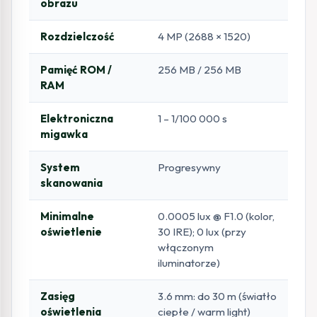
obrazu
Rozdzielczość
4 MP (2688 × 1520)
Pamięć ROM /
256 MB / 256 MB
RAM
Elektroniczna
1 – 1/100 000 s
migawka
System
Progresywny
skanowania
Minimalne
0.0005 lux @ F1.0 (kolor,
oświetlenie
30 IRE); 0 lux (przy
włączonym
iluminatorze)
Zasięg
3.6 mm: do 30 m (światło
oświetlenia
ciepłe / warm light)