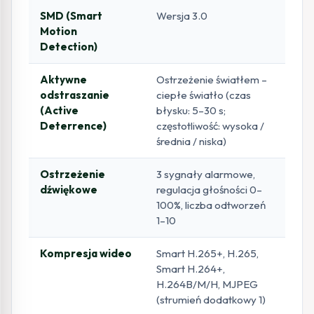
SMD (Smart
Wersja 3.0
Motion
Detection)
Aktywne
Ostrzeżenie światłem –
odstraszanie
ciepłe światło (czas
(Active
błysku: 5–30 s;
Deterrence)
częstotliwość: wysoka /
średnia / niska)
Ostrzeżenie
3 sygnały alarmowe,
dźwiękowe
regulacja głośności 0–
100%, liczba odtworzeń
1–10
Kompresja wideo
Smart H.265+, H.265,
Smart H.264+,
H.264B/M/H, MJPEG
(strumień dodatkowy 1)