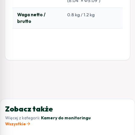
(6.04″ × Φ5.09″)
Waga netto /
0.8 kg / 1.2 kg
brutto
Zobacz także
Więcej z kategorii:
Kamery do monitoringu
arrow_forward
Wszystkie