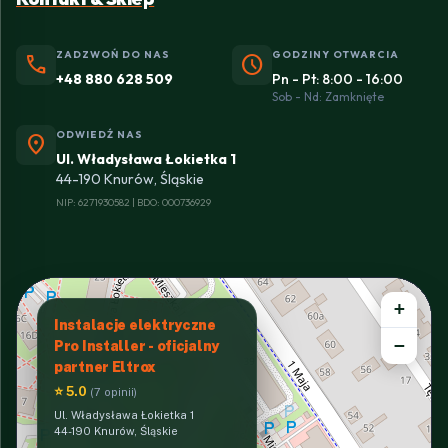
ZADZWOŃ DO NAS
GODZINY OTWARCIA
phone
schedule
+48 880 628 509
Pn - Pt: 8:00 - 16:00
Sob - Nd: Zamknięte
ODWIEDŹ NAS
location_on
Ul. Władysława Łokietka 1
44-190 Knurów, Śląskie
NIP: 6271930582 | BDO: 000736929
+
Instalacje elektryczne
−
Pro Installer - oficjalny
partner Eltrox
⭐ 5.0
(7 opinii)
Ul. Władysława Łokietka 1
44-190 Knurów, Śląskie