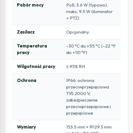
Pobór mocy
PoE: 3.6 W (typowo),
maks. 9.5 W (iluminator
+ PTZ)
Zasilacz
Opcjonalny
Temperatura
–30 °C do +55 °C (–22 °F
pracy
do +131 °F)
Wilgotność pracy
≤ 95% RH
Ochrona
IP66; ochrona
przeciwprzepięciowa
TVS 2000 V;
zabezpieczenie
przeciwprzepięciowe i
przepięciowe
Wymiary
153.5 mm × Φ129.3 mm