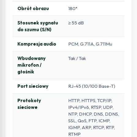
Obrót obrazu
180°
Stosunek sygnału
≥ 55 dB
do szumu (S/N)
Kompresja audio
PCM, G.711A, G.711Mu
Wbudowany
Tak / Tak
mikrofon /
głośnik
Port sieciowy
RJ-45 (10/100 Base-T)
Protokoły
HTTP, HTTPS, TCP/IP,
sieciowe
IPv4/IPv6, RTSP, UDP,
NTP, DHCP, DNS, DDNS,
SSL, QoS, FTP, ICMP,
IGMP, ARP, RTCP, RTP,
RTMP