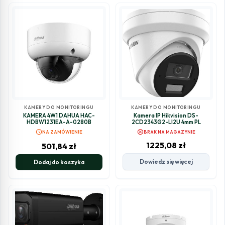
KAMERY DO MONITORINGU
KAMERY DO MONITORINGU
KAMERA 4W1 DAHUA HAC-
Kamera IP Hikvision DS-
HDBW1231EA-A-0280B
2CD2343G2-LI2U 4mm PL
schedule
cancel
NA ZAMÓWIENIE
BRAK NA MAGAZYNIE
1225,08
zł
501,84
zł
Dowiedz się więcej
Dodaj do koszyka