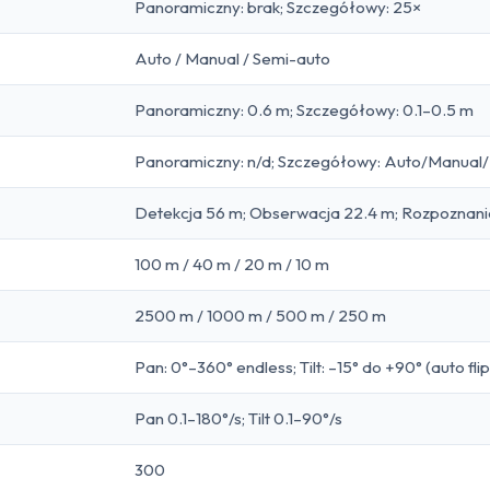
Panoramiczny: brak; Szczegółowy: 25×
Auto / Manual / Semi-auto
Panoramiczny: 0.6 m; Szczegółowy: 0.1–0.5 m
Panoramiczny: n/d; Szczegółowy: Auto/Manual/Ir
Detekcja 56 m; Obserwacja 22.4 m; Rozpoznanie 
100 m / 40 m / 20 m / 10 m
2500 m / 1000 m / 500 m / 250 m
Pan: 0°–360° endless; Tilt: –15° do +90° (auto flip
Pan 0.1–180°/s; Tilt 0.1–90°/s
300