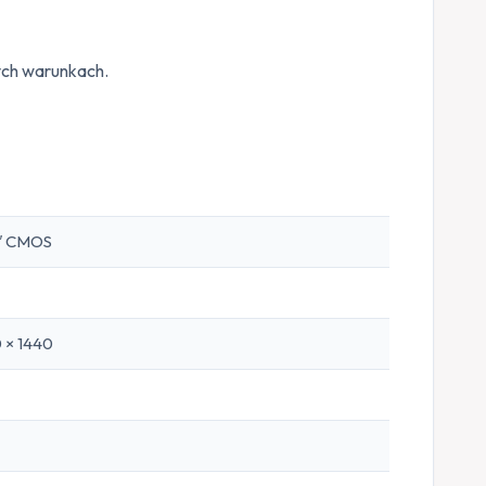
ych warunkach.
8″ CMOS
 × 1440