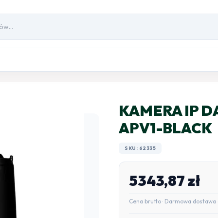
KAMERA IP D
APV1-BLACK
SKU: 62335
5343,87
zł
Cena brutto · Darmowa dostawa 