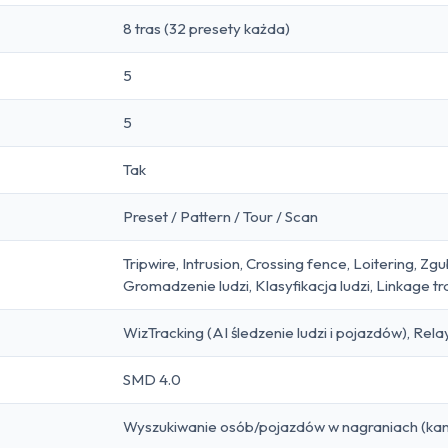
8 tras (32 presety każda)
5
5
Tak
Preset / Pattern / Tour / Scan
Tripwire, Intrusion, Crossing fence, Loitering, Z
Gromadzenie ludzi, Klasyfikacja ludzi, Linkage tr
WizTracking (AI śledzenie ludzi i pojazdów), Rela
SMD 4.0
Wyszukiwanie osób/pojazdów w nagraniach (ka