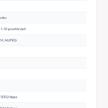
ysku
; 1–10 powtórzeń
M/H, MJPEG
13312 kbps