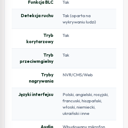
Funkcja BLC
Tak
Detekcja ruchu
Tak (oparta na
wykrywaniu ludzi)
Tryb
Tak
korytarzowy
Tryb
Tak
przeciwmgielny
Tryby
NVR/CMS/Web
nagrywania
Języki interfejsu
Polski, angielski, rosyjski,
francuski, hiszpański,
włoski, niemiecki,
ukraiński i inne
Audio
Wbudowany mikrofon