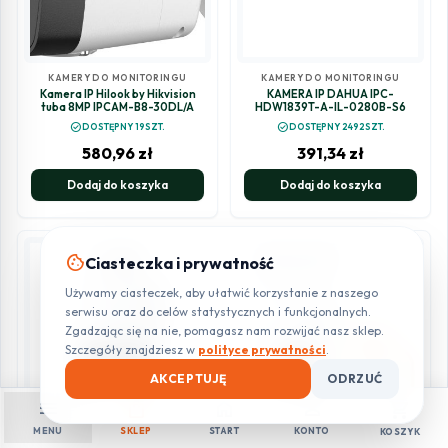
KAMERY DO MONITORINGU
KAMERY DO MONITORINGU
Kamera IP Hilook by Hikvision
KAMERA IP DAHUA IPC-
tuba 8MP IPCAM-B8-30DL/A
HDW1839T-A-IL-0280B-S6
check_circle
check_circle
DOSTĘPNY 19SZT.
DOSTĘPNY 2492SZT.
580,96
zł
391,34
zł
Dodaj do koszyka
Dodaj do koszyka
cookie
Ciasteczka i prywatność
Używamy ciasteczek, aby ułatwić korzystanie z naszego
serwisu oraz do celów statystycznych i funkcjonalnych.
Zgadzając się na nie, pomagasz nam rozwijać nasz sklep.
Szczegóły znajdziesz w
polityce prywatności
.
AKCEPTUJĘ
ODRZUĆ
menu
shopping_bag
home
person
shopping_cart
MENU
SKLEP
START
KONTO
KOSZYK
KAMERY DO MONITORINGU
KAMERY DO MONITORINGU