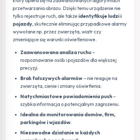
który opiera się na zaawansowanych algorytmach
przetwarzania obrazu. Dzięki temu urządzenie nie
tylko rejestruje ruch, ale także
identyfikuje ludzi i
pojazdy
, skutecznie eliminując przypadkowe alarmy
wywołane np. przez zwierzęta, wiatr czy
zmieniające się warunki oświetleniowe.
Zaawansowana analiza ruchu
–
rozpoznawanie osób i pojazdów dla większej
precyzji.
Brak fałszywych alarmów
– nie reaguje na
zwierzęta, cienie i zmiany oświetlenia.
Natychmiastowe powiadomienia push
–
szybka informacja o potencjalnym zagrożeniu.
Idealna do monitorowania domów, firm,
parkingów i wjazdów
.
Niezawodne działanie w każdych