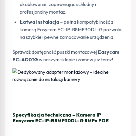
okablowanie, zapewniając schludny i
profesjonalny montaż.
Łatwa instalacja
– pełna kompatybilność z
kamerą Easycam EC-IP-B8MP30DL-G pozwala
na szybkie i pewne zamocowanie urządzenia.
Sprawdź dostępność puszki montażowej
Easycam
EC-AD01G
w naszym sklepie i zamów już teraz!
Specyfikacja techniczna – Kamera IP
Easycam EC-IP-B8MP30DL-G 8MPx POE