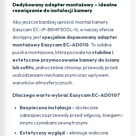
Dedykowany adapter montażowy – idealne
rozwiązanie do instalacji kamery
Aby jeszcze bardziej uprościć montaż kamery
Easycam EC-IP-B8MP30DL-G, w naszej ofercie
dostępny jest
specjalnie dopasowany adapter
montażowy Easycam EC-AD01G
. To solidna
puszka montażowa, która pozwala na
stabilne i
estetyczne przymocowanie kamery do ściany
lub sufitu
, jednocześnie chroniąc przewody przed
uszkodzeniami mechanicznymi oraz wpływem
warunków atmosferycznych.
Dlaczego warto wybrać Easycam EC-AD01G?
Bezpieczna instalacja
– skutecznie
zabezpiecza przewody przed wilgocią, śniegiem i
innymi czynnikami zewnętrznymi.
Estetyczny wygląd
– eliminuje widoczne