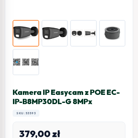
Kamera IP Easycam z POE EC-
IP-B8MP30DL-G 8MPx
SKU: 53593
379,00
zł