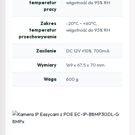
temperatur
wilgotność do 95% RH
pracy
Zakres
-20°C ~ +60°C,
temperatur
wilgotność do 95% RH
przechowywania
Zasilanie
DC 12V ±10%, 700mA
Wymiary
169 x 67.5 x 70 mm
Waga
600 g