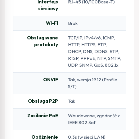
Interfejs
RJ-45 (10/100Base-T)
sieciowy
Wi-Fi
Brak
Obsługiwane
TCP/IP, IPv4/v6, ICMP,
protokoły
HTTP, HTTPS, FTP,
DHCP, DNS, DDNS, RTP,
RTSP, PPPoE, NTP, SMTP,
UDP, SNMP, QoS, 802.1x
ONVIF
Tak, wersja 19.12 (Profile
S/T)
Obsługa P2P
Tak
Zasilanie PoE
Wbudowane, zgodność z
IEEE 802.3af
Opóźnienie
0.3s (w sieci LAN)