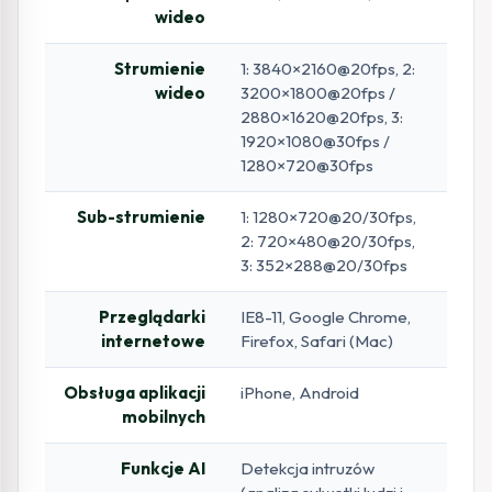
wideo
Strumienie
1: 3840×2160@20fps, 2:
wideo
3200×1800@20fps /
2880×1620@20fps, 3:
1920×1080@30fps /
1280×720@30fps
Sub-strumienie
1: 1280×720@20/30fps,
2: 720×480@20/30fps,
3: 352×288@20/30fps
Przeglądarki
IE8-11, Google Chrome,
internetowe
Firefox, Safari (Mac)
Obsługa aplikacji
iPhone, Android
mobilnych
Funkcje AI
Detekcja intruzów