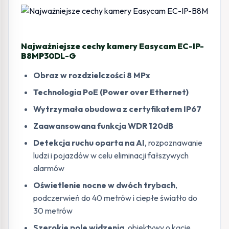
Najważniejsze cechy kamery Easycam EC-IP-
B8MP30DL-G
Obraz w rozdzielczości 8 MPx
Technologia PoE (Power over Ethernet)
Wytrzymała obudowa z certyfikatem IP67
Zaawansowana funkcja WDR 120dB
Detekcja ruchu oparta na AI
, rozpoznawanie
ludzi i pojazdów w celu eliminacji fałszywych
alarmów
Oświetlenie nocne w dwóch trybach
,
podczerwień do 40 metrów i ciepłe światło do
30 metrów
Szerokie pole widzenia
, obiektywy o kącie