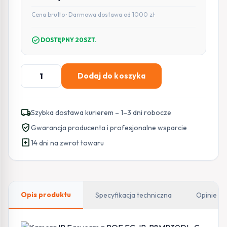
Cena brutto · Darmowa dostawa od 1000 zł
check_circle
DOSTĘPNY 20SZT.
ilość
Dodaj do koszyka
Kamera
IP
Easycam
local_shipping
Szybka dostawa kurierem – 1–3 dni robocze
z
verified_user
Gwarancja producenta i profesjonalne wsparcie
POE
assignment_return
EC-
14 dni na zwrot towaru
IP-
B8MP30DL-
G
8MPx
Opis produktu
Specyfikacja techniczna
Opinie