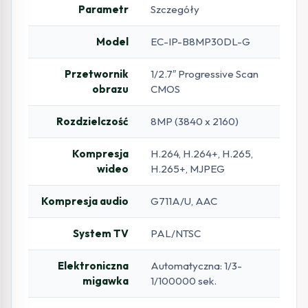
Parametr
Szczegóły
Model
EC-IP-B8MP30DL-G
Przetwornik
1/2.7″ Progressive Scan
obrazu
CMOS
Rozdzielczość
8MP (3840 x 2160)
Kompresja
H.264, H.264+, H.265,
wideo
H.265+, MJPEG
Kompresja audio
G711A/U, AAC
System TV
PAL/NTSC
Elektroniczna
Automatyczna: 1/3-
migawka
1/100000 sek.