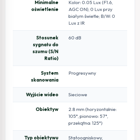
Minimalne
Kolor: 0.05 Lux (F1.6,
oświetlenie
AGC ON), 0 Lux przy
białym świetle; B/W: 0
Lux z IR
Stosunek
60 dB
sygnału do
szumu (S/N
Ratio)
System
Progresywny
skanowania
Wyjście wideo
Sieciowe
Obiektyw
2.8 mm (horyzontalnie:
105°, pionowo: 57°,
przekątna: 125°)
Typ obiektywu
Stałoogniskowy,