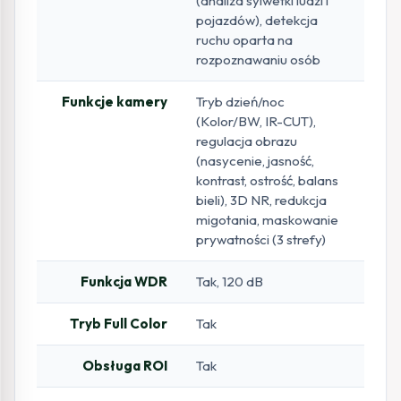
(analiza sylwetki ludzi i
pojazdów), detekcja
ruchu oparta na
rozpoznawaniu osób
Funkcje kamery
Tryb dzień/noc
(Kolor/BW, IR-CUT),
regulacja obrazu
(nasycenie, jasność,
kontrast, ostrość, balans
bieli), 3D NR, redukcja
migotania, maskowanie
prywatności (3 strefy)
Funkcja WDR
Tak, 120 dB
Tryb Full Color
Tak
Obsługa ROI
Tak