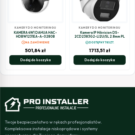
KAMERY DO MONITORINGU
KAMERY DO MONITORINGU
KAMERA 4W1 DAHUA HAC-
Kamera IP Hikvision DS-
HDBW1231EA-A-0280B
2CD2383G2-LI2U/SL 2.8mm PL
schedule
check_circle
NA ZAMÓWIENIE
DOSTĘPNY 78SZT.
501,84
zł
1713,51
zł
Dodaj do koszyka
Dodaj do koszyka
Twoje bezpieczeństwo w rękach profesjonalistów.
Kompleksowe instalacje niskoprądowe i systemy