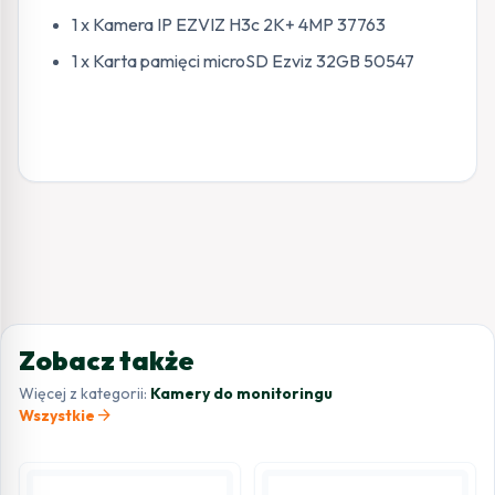
1 x Kamera IP EZVIZ H3c 2K+ 4MP 37763
1 x Karta pamięci microSD Ezviz 32GB 50547
Zobacz także
Więcej z kategorii:
Kamery do monitoringu
arrow_forward
Wszystkie