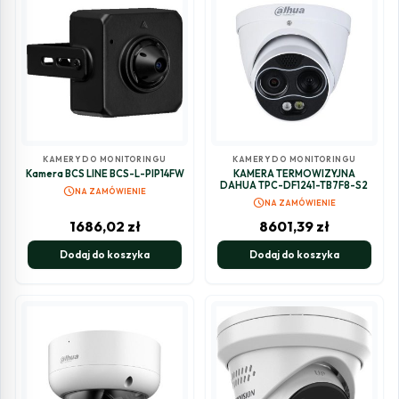
KAMERY DO MONITORINGU
KAMERY DO MONITORINGU
Kamera BCS LINE BCS-L-PIP14FW
KAMERA TERMOWIZYJNA
DAHUA TPC-DF1241-TB7F8-S2
schedule
NA ZAMÓWIENIE
schedule
NA ZAMÓWIENIE
1686,02
zł
8601,39
zł
Dodaj do koszyka
Dodaj do koszyka