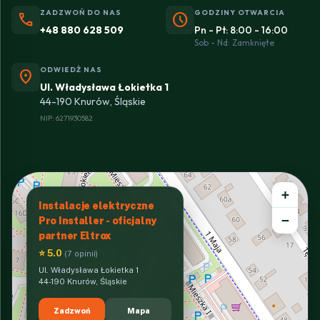
ZADZWOŃ DO NAS
GODZINY OTWARCIA
phone
schedule
+48 880 628 509
Pn - Pt: 8:00 - 16:00
Sob - Nd: Zamknięte
ODWIEDŹ NAS
location_on
Ul. Władysława Łokietka 1
44-190 Knurów, Śląskie
NIP: 6271930582
+
Instalacje elektryczne
−
Pro Installer - oficjalny
partner Eltrox
⭐ 5.0
(7 opinii)
Ul. Władysława Łokietka 1
44-190 Knurów, Śląskie
Zadzwoń
Mapa