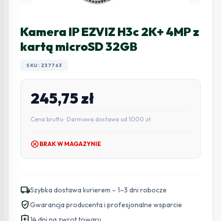
Kamera IP EZVIZ H3c 2K+ 4MP z
kartą microSD 32GB
SKU: Z37763
245,75
zł
Cena brutto · Darmowa dostawa od 1000 zł
cancel
BRAK W MAGAZYNIE
local_shipping
Szybka dostawa kurierem – 1–3 dni robocze
verified_user
Gwarancja producenta i profesjonalne wsparcie
assignment_return
14 dni na zwrot towaru