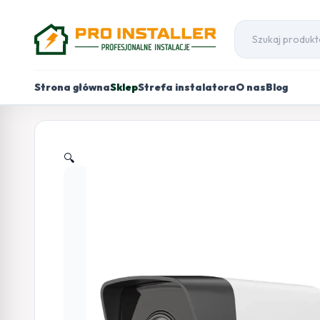
Strona główna
Sklep
Strefa instalatora
O nas
Blog
🔍