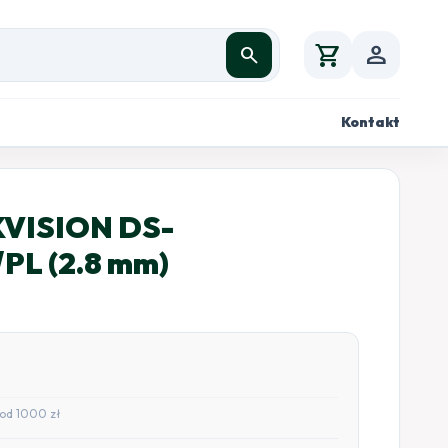
shopping_cart
person
search
Kontakt
KVISION DS-
PL (2.8 mm)
od 1000 zł