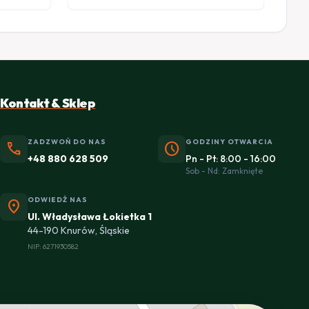
Kontakt & Sklep
ZADZWOŃ DO NAS
GODZINY OTWARCIA
phone
schedule
+48 880 628 509
Pn - Pt: 8:00 - 16:00
Sob - Nd: Zamknięte
ODWIEDŹ NAS
location_on
Ul. Władysława Łokietka 1
44-190 Knurów, Śląskie
NIP: 6271930582