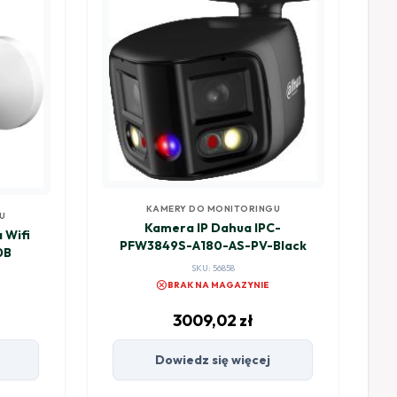
KAMERY DO MONITORINGU
U
Kamera IP Dahua IPC-
 Wifi
PFW3849S-A180-AS-PV-Black
0B
SKU: 56858
cancel
BRAK NA MAGAZYNIE
3009,02
zł
Dowiedz się więcej