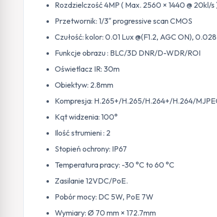
Rozdzielczość 4MP ( Max. 2560 × 1440 @ 20kl/s )
Przetwornik: 1/3″ progressive scan CMOS
Czułość: kolor: 0.01 Lux @(F1.2, AGC ON), 0.0
Funkcje obrazu : BLC/3D DNR/D-WDR/ROI
Oświetlacz IR: 30m
Obiektyw:
2.8mm
Kompresja: H.265+/H.265/H.264+/H.264/MJPE
Kąt widzenia: 100°
Ilość strumieni : 2
Stopień ochrony: IP67
Temperatura pracy: -30 °C to 60 °C
Zasilanie 12VDC/PoE.
Pobór mocy: DC 5W, PoE 7W
Wymiary: Ø 70 mm × 172.7mm