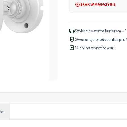
cancel
BRAK W MAGAZYNIE
local_shipping
Szybka dostawa kurierem – 1
verified_user
Gwarancja producenta i pro
assignment_return
14 dni na zwrot towaru
ie