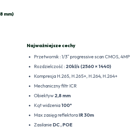
.8 mm)
Najważniejsze cechy
Przetwornik : 1/3″ progressive scan CMOS, 4MP
Rozdzielczość :
20kl/s (2560 × 1440)
Kompresja
H.265, H.265+, H.264, H.264+
Mechaniczny filtr ICR
Obiektyw
2,8 mm
Kąt widzenia
100°
Max zasięg reflektora
IR 30m
Zasilanie
DC , POE