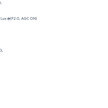
,
28 Lux @(F2.0, AGC ON)
G,