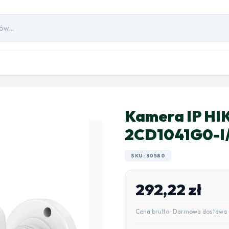
Kamera IP HI
2CD1041G0-I/
SKU: 30580
292,22
zł
Cena brutto · Darmowa dostawa 