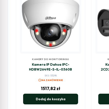
KAMERY DO MONITORINGU
Kamera IP Dahua IPC-
Ka
HDBW2649E-S-IL-0360B
2CD
SKU: 53298
schedule
NA ZAMÓWIENIE
1517,82
zł
Dodaj do koszyka