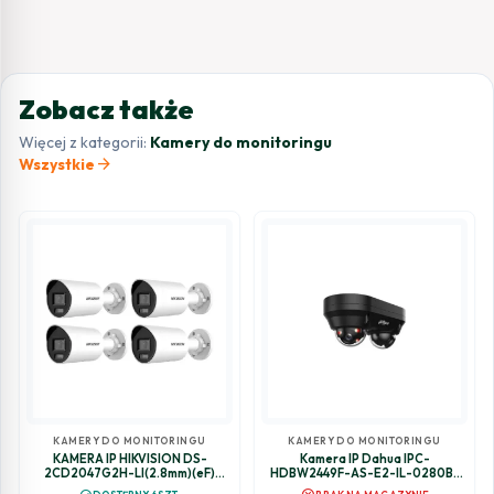
Zobacz także
Więcej z kategorii:
Kamery do monitoringu
arrow_forward
Wszystkie
KAMERY DO MONITORINGU
KAMERY DO MONITORINGU
KAMERA IP HIKVISION DS-
Kamera IP Dahua IPC-
2CD2047G2H-LI(2.8mm)(eF)
HDBW2449F-AS-E2-IL-0280B-
Opakowanie zbiorcze 4szt.
Black