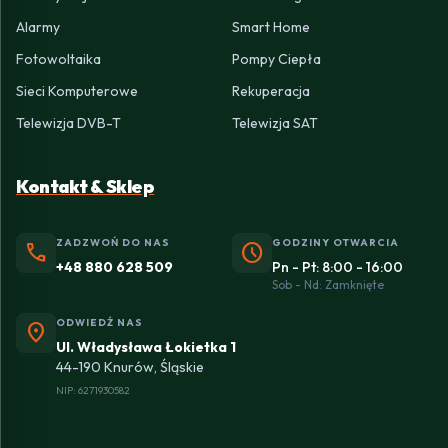
Alarmy
Smart Home
Fotowoltaika
Pompy Ciepła
Sieci Komputerowe
Rekuperacja
Telewizja DVB-T
Telewizja SAT
Kontakt & Sklep
ZADZWOŃ DO NAS
GODZINY OTWARCIA
phone
schedule
+48 880 628 509
Pn - Pt: 8:00 - 16:00
Sob - Nd: Zamknięte
ODWIEDŹ NAS
location_on
Ul. Władysława Łokietka 1
44-190 Knurów, Śląskie
NIP: 6271930582