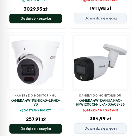
cancel
check_circle
DOSTĘPNY 6SZT.
BRAK NA MAGAZYNIE
1911,98
zł
3029,93
zł
Dowiedz się więcej
Dodaj do koszyka
KAMERY DO MONITORINGU
KAMERY DO MONITORINGU
KAMERA 4W1 KENIK KG-L14HD-
KAMERA 4W1 DAHUA HAC-
V3
HFW1200CM-IL-A-0360B-S6
cancel
check_circle
DOSTĘPNY 100SZT.
BRAK NA MAGAZYNIE
384,99
zł
257,91
zł
Dowiedz się więcej
Dodaj do koszyka