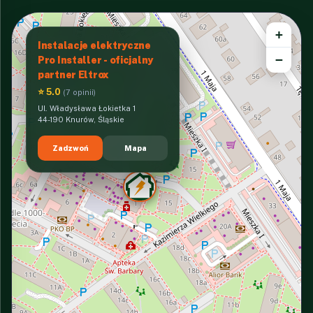
+
Instalacje elektryczne
−
Pro Installer - oficjalny
partner Eltrox
⭐ 5.0
(7 opinii)
Ul. Władysława Łokietka 1
44-190 Knurów, Śląskie
Zadzwoń
Mapa