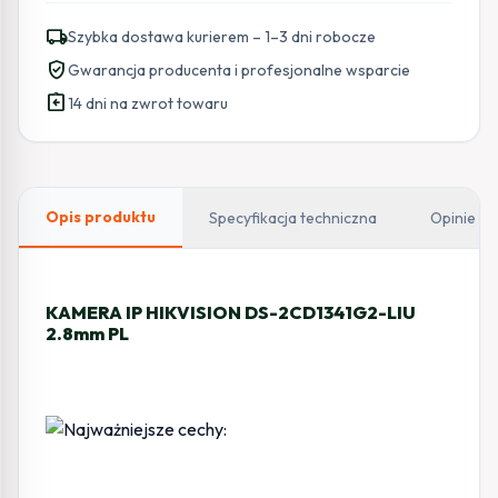
HIKVISION
local_shipping
Szybka dostawa kurierem – 1–3 dni robocze
DS-
verified_user
Gwarancja producenta i profesjonalne wsparcie
2CD1341G2-
assignment_return
LIU
14 dni na zwrot towaru
2.8mm
PL
Opis produktu
Specyfikacja techniczna
Opinie
KAMERA IP HIKVISION DS-2CD1341G2-LIU
2.8mm PL