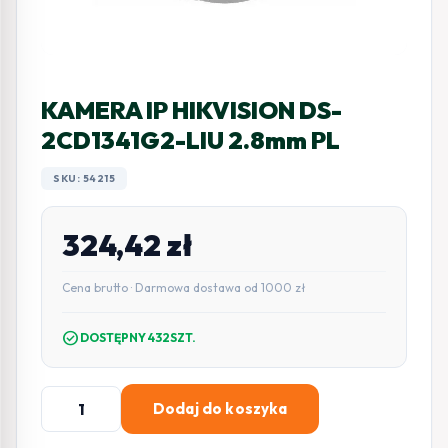
KAMERA IP HIKVISION DS-
2CD1341G2-LIU 2.8mm PL
SKU: 54215
324,42
zł
Cena brutto · Darmowa dostawa od 1000 zł
check_circle
DOSTĘPNY 432SZT.
ilość
Dodaj do koszyka
KAMERA
IP