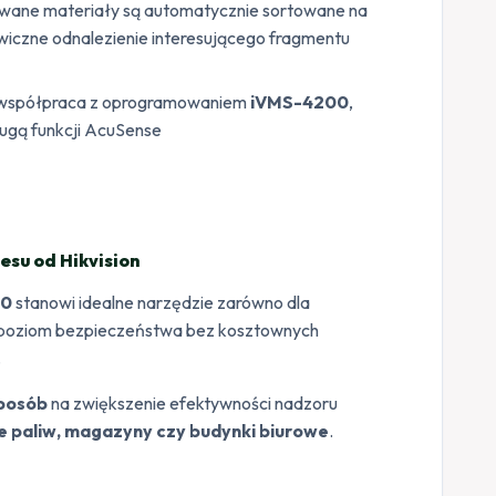
owane materiały są automatycznie sortowane na
kawiczne odnalezienie interesującego fragmentu
współpraca z oprogramowaniem
iVMS-4200
,
ługą funkcji AcuSense
esu od Hikvision
.0
stanowi idealne narzędzie zarówno dla
eść poziom bezpieczeństwa bez kosztownych
.
sposób
na zwiększenie efektywności nadzoru
je paliw, magazyny czy budynki biurowe
.