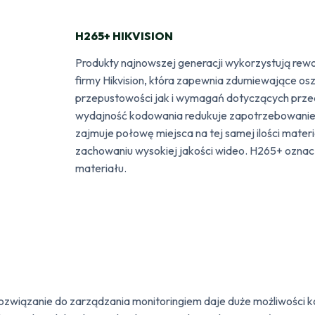
H265+ HIKVISION
Produkty najnowszej generacji wykorzystują rew
firmy Hikvision, która zapewnia zdumiewające o
przepustowości jak i wymagań dotyczących prz
wydajność kodowania redukuje zapotrzebowanie
zajmuje połowę miejsca na tej samej ilości mater
zachowaniu wysokiej jakości wideo. H265+ ozn
materiału.
ązanie do zarządzania monitoringiem daje duże możliwości konfi