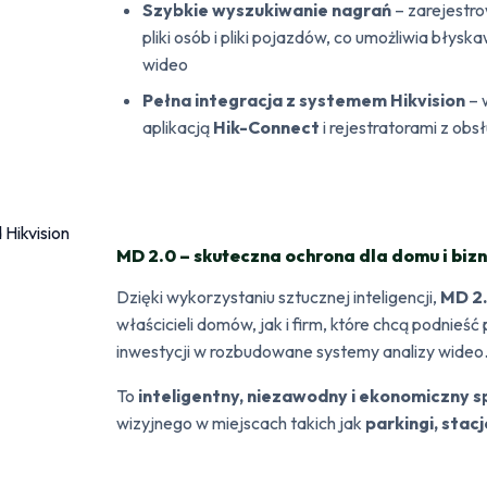
Szybkie wyszukiwanie nagrań
– zarejestr
pliki osób i pliki pojazdów, co umożliwia błys
wideo
Pełna integracja z systemem Hikvision
– 
aplikacją
Hik-Connect
i rejestratorami z obs
MD 2.0 – skuteczna ochrona dla domu i bizn
Dzięki wykorzystaniu sztucznej inteligencji,
MD 2
właścicieli domów, jak i firm, które chcą podni
inwestycji w rozbudowane systemy analizy wideo
To
inteligentny, niezawodny i ekonomiczny 
wizyjnego w miejscach takich jak
parkingi, stac