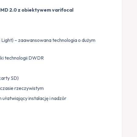
 MD 2.0 z obiektywem varifocal
d Light) – zaawansowana technologia o dużym
ięki technologii DWDR
karty SD)
 czasie rzeczywistym
ułatwiający instalację i nadzór