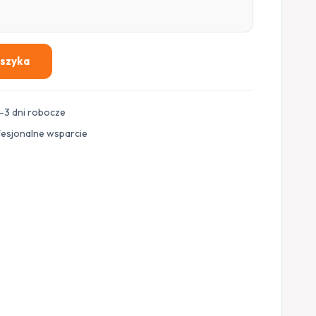
oszyka
–3 dni robocze
fesjonalne wsparcie