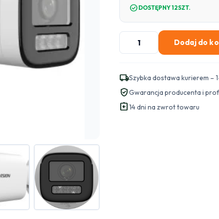
check_circle
DOSTĘPNY 12SZT.
ilość
Dodaj do k
Kamera
IP
Hikvision
local_shipping
Szybka dostawa kurierem – 1
DS-
verified_user
Gwarancja producenta i pro
2CD1623G2-
assignment_return
LIZU
14 dni na zwrot towaru
2.8-
12mm
PL