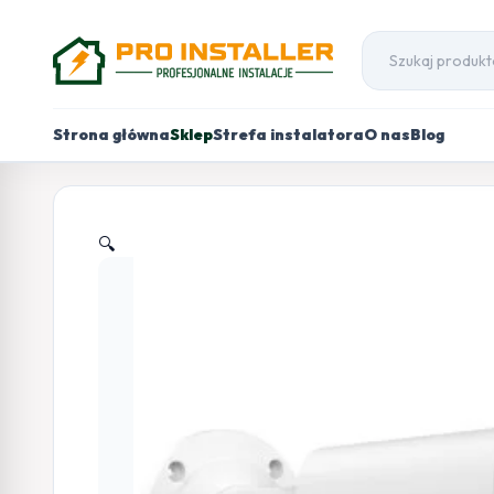
Strona główna
Sklep
Strefa instalatora
O nas
Blog
🔍