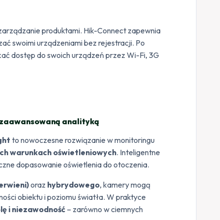
e zarządzanie produktami. Hik-Connect zapewnia
ać swoimi urządzeniami bez rejestracji. Po
skać dostęp do swoich urządzeń przez Wi-Fi, 3G
 z zaawansowaną analityką
ght
to nowoczesne rozwiązanie w monitoringu
ch warunkach oświetleniowych
. Inteligentne
czne dopasowanie oświetlenia do otoczenia.
erwieni)
oraz
hybrydowego
, kamery mogą
ości obiektu i poziomu światła. W praktyce
lę i niezawodność
– zarówno w ciemnych