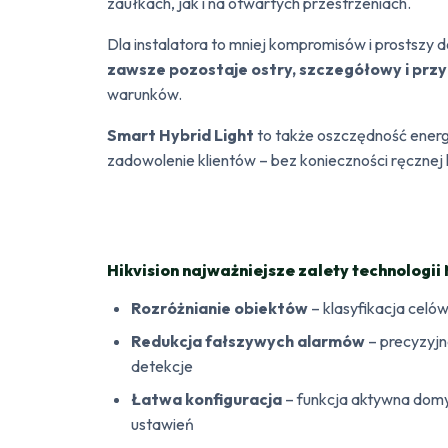
zaułkach, jak i na otwartych przestrzeniach.
Dla instalatora to mniej kompromisów i prostszy
zawsze pozostaje ostry, szczegółowy i przy
warunków.
Smart Hybrid Light
to także oszczędność energi
zadowolenie klientów – bez konieczności ręcznej k
Hikvision najważniejsze zalety technologii
Rozróżnianie obiektów
– klasyfikacja celów
Redukcja fałszywych alarmów
– precyzyjn
detekcje
Łatwa konfiguracja
– funkcja aktywna domy
ustawień