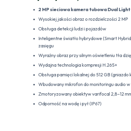
2 MP sieciowa kamera tubowa Dual Light
Wysokiej jakości obraz o rozdzielczości 2 MP
Obsługa detekcji ludzi i pojazdów
Inteligentne światło hybrydowe (Smart Hybri
zasięgu
Wyraźny obraz przy silnym oświetleniu tła dz
Wydajna technologia kompresji H.265+
Obsługa pamięci lokalnej do 512 GB (gniazdo 
Wbudowany mikrofon do monitoringu audio w
Zmotoryzowany obiektyw varifocal 2,8–12 mm 
Odporność na wodę i pył (IP67)