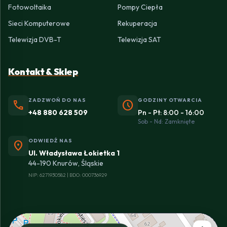
Fotowoltaika
Pompy Ciepła
Sieci Komputerowe
Rekuperacja
Telewizja DVB-T
Telewizja SAT
Kontakt & Sklep
ZADZWOŃ DO NAS
GODZINY OTWARCIA
phone
schedule
+48 880 628 509
Pn - Pt: 8:00 - 16:00
Sob - Nd: Zamknięte
ODWIEDŹ NAS
location_on
Ul. Władysława Łokietka 1
44-190 Knurów, Śląskie
NIP: 6271930582 | BDO: 000736929