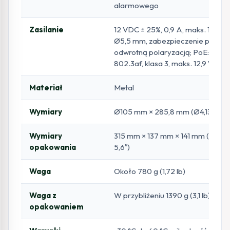
alarmowego
Zasilanie
12 VDC ± 25%, 0,9 A, maks. 11 W, 
Ø5,5 mm, zabezpieczenie przed
odwrotną polaryzacją; PoE: IEEE
802.3af, klasa 3, maks. 12,9 W
Materiał
Metal
Wymiary
Ø105 mm × 285,8 mm (Ø4,13″ × 11,
Wymiary
315 mm × 137 mm × 141 mm (12,4″ ×
opakowania
5,6″)
Waga
Około 780 g (1,72 lb)
Waga z
W przybliżeniu 1390 g (3,1 lb)
opakowaniem