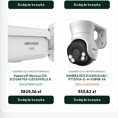
Dodaj do koszyka
Dodaj do koszyka
KAMERY DO MONITORINGU
KAMERY DO MONITORINGU
Kamera IP Hikvision DS-
KAMERA HDCVI DAHUA HAC-
2CD2667G3-LIZS2UY/SL(2.8-
PT1200A-IL-A-0280B-S6
12mm)
schedule
check_circle
DOSTĘPNY 2SZT.
NA ZAMÓWIENIE
3825,36
zł
533,82
zł
Dodaj do koszyka
Dodaj do koszyka