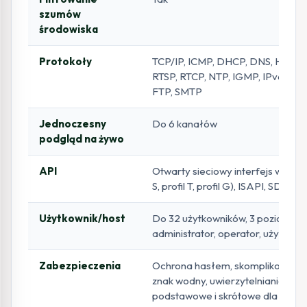
szumów
środowiska
Protokoły
TCP/IP, ICMP, DHCP, DNS, HTTP, 
RTSP, RTCP, NTP, IGMP, IPv6, UDP
FTP, SMTP
Jednoczesny
Do 6 kanałów
podgląd na żywo
API
Otwarty sieciowy interfejs wideo (
S, profil T, profil G), ISAPI, SDK
Użytkownik/host
Do 32 użytkowników, 3 poziomy:
administrator, operator, użytkown
Zabezpieczenia
Ochrona hasłem, skomplikowane 
znak wodny, uwierzytelnianie
podstawowe i skrótowe dla HTTP,