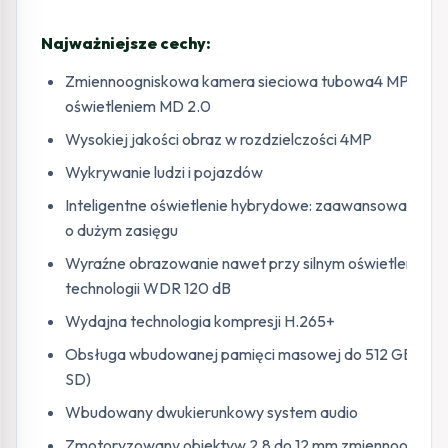
Najważniejsze cechy:
Zmiennoogniskowa kamera sieciowa tubowa4 MP z p
oświetleniem MD 2.0
Wysokiej jakości obraz w rozdzielczości 4MP
Wykrywanie ludzi i pojazdów
Inteligentne oświetlenie hybrydowe: zaawansowana te
o dużym zasięgu
Wyraźne obrazowanie nawet przy silnym oświetleniu dzi
technologii WDR 120 dB
Wydajna technologia kompresji H.265+
Obsługa wbudowanej pamięci masowej do 512 GB (gnia
SD)
Wbudowany dwukierunkowy system audio
Zmotoryzowany obiektyw 2.8 do 12 mm zmiennoognis