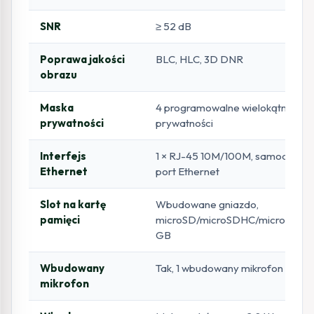
SNR
≥ 52 dB
Poprawa jakości
BLC, HLC, 3D DNR
obrazu
Maska
4 programowalne wielokątne mask
prywatności
prywatności
Interfejs
1 × RJ-45 10M/100M, samoadapt
Ethernet
port Ethernet
Slot na kartę
Wbudowane gniazdo,
pamięci
microSD/microSDHC/microSDXC 
GB
Wbudowany
Tak, 1 wbudowany mikrofon
mikrofon