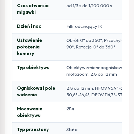
Czas otwarcia
od 1/3 s do 1/100 000 s
migawki
Dzień i noc
Filtr odcinający IR
Ustawienie
Obrót: 0° do 360°, Przechylenie: 
położenia
90°, Rotacja: 0° do 360°
kamery
Typ obiektywu
Obiektyw zmiennoogniskowy,
motozoom, 2.8 do 12 mm
Ogniskowa i pole
2.8 do 12 mm, HFOV 95,9°–29,2°
widzenia
50,6°–16,4°, DFOV 114,7°–33,5°
Mocowanie
Ø14
obiektywu
Typ przesłony
Stała