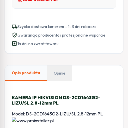
local_shipping
Szybka dostawa kurierem – 1–3 dni robocze
verified_user
Gwarancja producenta i profesjonalne wsparcie
assignment_return
14 dni na zwrot towaru
Opis produktu
Opinie
KAMERA IP HIKVISION DS-2CD1643G2-
LIZU/SL 2.8-12mm PL
Model: DS-2CD1643G2-LIZU/SL 2.8-12mm PL