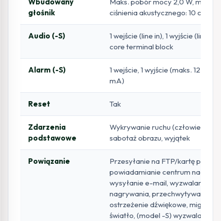
Wbudowany
Maks. pobór mocy 2,0 W, maks. 
głośnik
ciśnienia akustycznego: 10 cm: 95
Audio (-S)
1 wejście (line in), 1 wyjście (line ou
core terminal block
Alarm (-S)
1 wejście, 1 wyjście (maks. 12 VDC,
mA)
Reset
Tak
Zdarzenia
Wykrywanie ruchu (człowiek/poja
podstawowe
sabotaż obrazu, wyjątek
Powiązanie
Przesyłanie na FTP/kartę pamięci
powiadamianie centrum nadzoru,
wysyłanie e-mail, wyzwalanie
nagrywania, przechwytywania,
ostrzeżenie dźwiękowe, migające
światło, (model -S) wyzwalanie wy