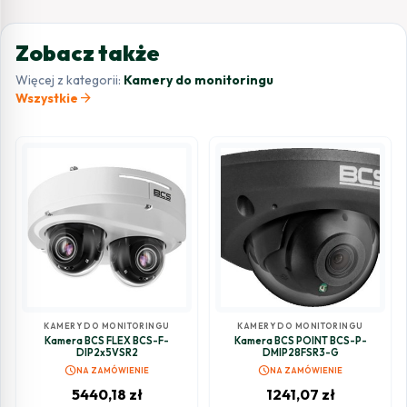
Zobacz także
Więcej z kategorii:
Kamery do monitoringu
arrow_forward
Wszystkie
KAMERY DO MONITORINGU
KAMERY DO MONITORINGU
Kamera BCS FLEX BCS-F-
Kamera BCS POINT BCS-P-
DIP2x5VSR2
DMIP28FSR3-G
schedule
schedule
NA ZAMÓWIENIE
NA ZAMÓWIENIE
5440,18
zł
1241,07
zł