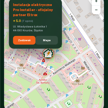
+
Instalacje elektryczne
−
Pro Installer - oficjalny
partner Eltrox
⭐ 5.0
(7 opinii)
Ul. Władysława Łokietka 1
44-190 Knurów, Śląskie
Zadzwoń
Mapa
INTERACTIVE VIEW