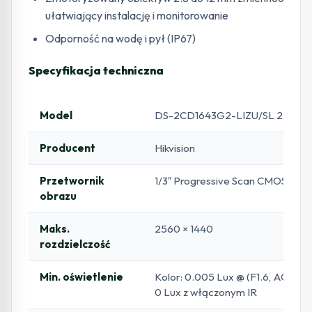
ułatwiający instalację i monitorowanie
Odporność na wodę i pył (IP67)
Specyfikacja techniczna
Model
DS-2CD1643G2-LIZU/SL 2.8-1
Producent
Hikvision
Przetwornik
1/3″ Progressive Scan CMOS
obrazu
Maks.
2560 × 1440
rozdzielczość
Min. oświetlenie
Kolor: 0.005 Lux @ (F1.6, AGC ON
0 Lux z włączonym IR