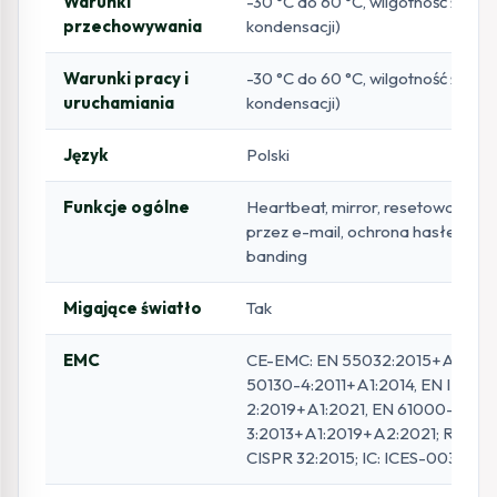
Warunki
-30 °C do 60 °C, wilgotność ≤ 95%
przechowywania
kondensacji)
Warunki pracy i
-30 °C do 60 °C, wilgotność ≤ 95%
uruchamiania
kondensacji)
Język
Polski
Funkcje ogólne
Heartbeat, mirror, resetowanie h
przez e-mail, ochrona hasłem, an
banding
Migające światło
Tak
EMC
CE-EMC: EN 55032:2015+A1:202
50130-4:2011+A1:2014, EN IEC 6
2:2019+A1:2021, EN 61000-3-
3:2013+A1:2019+A2:2021; RCM: 
CISPR 32:2015; IC: ICES-003: Issu