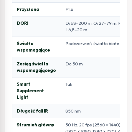
Przysłona
F1.6
DORI
D: 68–200 m, O: 27–79 m, R: 13,6
I: 6,8–20 m
Światło
Podczerwień, światło białe
wspomagające
Zasięg światła
Do 50 m
wspomagającego
Smart
Tak
Supplement
Light
Długość fali IR
850 nm
Strumień główny
50 Hz: 20 fps (2560 × 1440); 25 f
(1920 × 1080, 1280 × 720). 60 Hz: