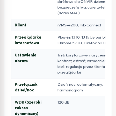
skrótowe dla ONVIF, dziennik aud
bezpieczeństwa, uwierzytelnianie
(adres MAC)
Klient
iVMS-4200, Hik-Connect
Przeglądarka
Plug-in: TJ 10, TJ 11; Usługi lokalne:
internetowa
Chrome 57.0+, Firefox 52.0+, Ed
Ustawienia
Tryb korytarzowy, nasycenie, jasn
obrazu
kontrast, ostrość, wzmocnienie, b
bieli, regulacja przez klienta lub
przeglądarkę
Przełącznik
Dzień, noc, automatyczny,
dzień/noc
harmonogram
WDR (Szeroki
120 dB
zakres
dynamiczny)