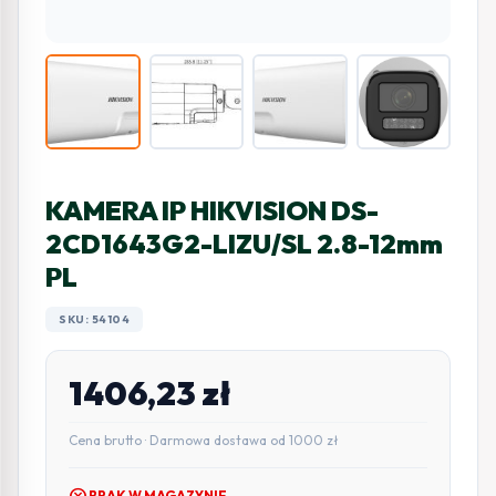
KAMERA IP HIKVISION DS-
2CD1643G2-LIZU/SL 2.8-12mm
PL
SKU: 54104
1406,23
zł
Cena brutto · Darmowa dostawa od 1000 zł
cancel
BRAK W MAGAZYNIE