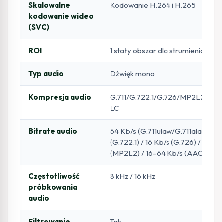
Skalowalne
Kodowanie H.264 i H.265
kodowanie wideo
(SVC)
ROI
1 stały obszar dla strumienia gł
Typ audio
Dźwięk mono
Kompresja audio
G.711/G.722.1/G.726/MP2L2/PC
LC
Bitrate audio
64 Kb/s (G.711ulaw/G.711alaw) / 1
(G.722.1) / 16 Kb/s (G.726) / 32–1
(MP2L2) / 16–64 Kb/s (AAC-LC)
Częstotliwość
8 kHz / 16 kHz
próbkowania
audio
Filtrowanie
Tak