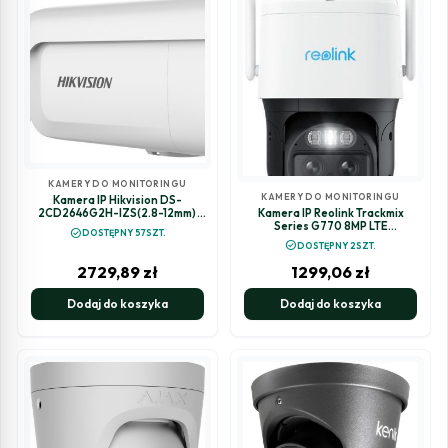
KAMERY DO MONITORINGU
KAMERY DO MONITORINGU
Kamera IP Hikvision DS-
Kamera IP Reolink Trackmix
2CD2646G2H-IZS(2.8-12mm)
Series G770 8MP LTE
(eF)
check_circle
DOSTĘPNY 57SZT.
akomulatorowa
check_circle
DOSTĘPNY 2SZT.
2729,89
zł
1299,06
zł
Dodaj do koszyka
Dodaj do koszyka