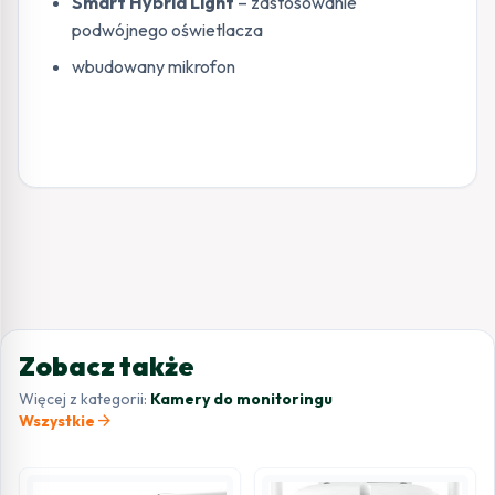
Smart Hybrid Light
– zastosowanie
podwójnego oświetlacza
wbudowany mikrofon
Zobacz także
Więcej z kategorii:
Kamery do monitoringu
arrow_forward
Wszystkie