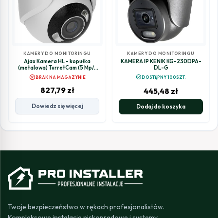
KAMERY DO MONITORINGU
KAMERY DO MONITORINGU
Ajax Kamera HL - kopułka
KAMERA IP KENIK KG-230DPA-
(metalowa) TurretCam (5 Mp/4
DL-G
mm) (8EU) - white
cancel
check_circle
BRAK NA MAGAZYNIE
DOSTĘPNY 100SZT.
827,79
zł
445,48
zł
Dowiedz się więcej
Dodaj do koszyka
Twoje bezpieczeństwo w rękach profesjonalistów.
Kompleksowe instalacje niskoprądowe i systemy