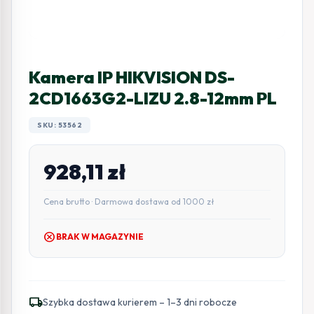
Kamera IP HIKVISION DS-
2CD1663G2-LIZU 2.8-12mm PL
SKU: 53562
928,11
zł
Cena brutto · Darmowa dostawa od 1000 zł
cancel
BRAK W MAGAZYNIE
local_shipping
Szybka dostawa kurierem – 1–3 dni robocze