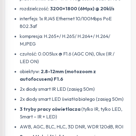
rozdzielczość:
3200×1800 (6Mpx) @ 20kl/s
interfejs: 1x RJ45 Ethernet 10/100Mbps PoE
802.3af
kompresja: H.265+/ H.265/ H.264+/ H.264/
MJPEG
czułość: 0.005lux @ F1.6 (AGC ON), 0lux (IR /
LED ON)
obiektyw:
2.8-12mm (motozoom z
autofocusem) F1.6
2x diody smart IR LED (zasięg 50m)
2x diody smart LED światła białego (zasięg 50m)
3 tryby pracy oświetlacza
(tylko IR, tylko LED,
Smart – IR + LED)
AWB, AGC, BLC, HLC, 3D DNR, WDR 120dB, ROI