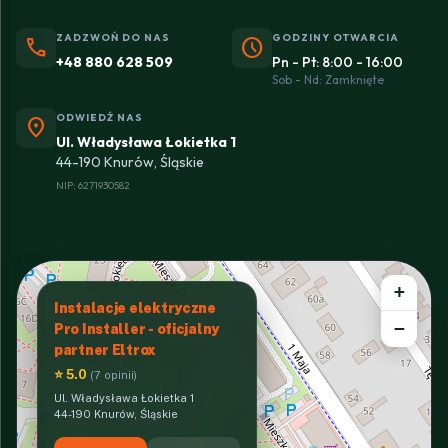
ZADZWOŃ DO NAS
GODZINY OTWARCIA
phone
schedule
+48 880 628 509
Pn - Pt: 8:00 - 16:00
Sob - Nd: Zamknięte
ODWIEDŹ NAS
location_on
Ul. Władysława Łokietka 1
44-190 Knurów, Śląskie
NIP: 6271930582
+
Instalacje elektryczne
−
Pro Installer - oficjalny
partner Eltrox
⭐ 5.0
(7 opinii)
Ul. Władysława Łokietka 1
44-190 Knurów, Śląskie