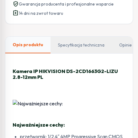
verified_user
Gwarancja producenta i profesjonalne wsparcie
assignment_return
14 dni na zwrot towaru
Opis produktu
Specyfikacja techniczna
Opinie
Kamera IP HIKVISION DS-2CD1663G2-LIZU
2.8-12mm PL
Najważniejsze cechy:
przetwornik: 1/2.4″ 4MP Progressive Scan CMOS