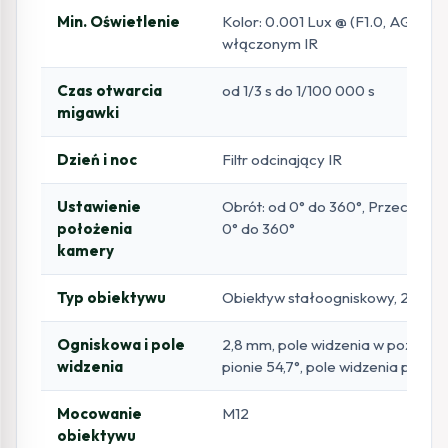
Min. Oświetlenie
Kolor: 0.001 Lux @ (F1.0, AGC ON)
włączonym IR
Czas otwarcia
od 1/3 s do 1/100 000 s
migawki
Dzień i noc
Filtr odcinający IR
Ustawienie
Obrót: od 0° do 360°, Przechyleni
położenia
0° do 360°
kamery
Typ obiektywu
Obiektyw stałoogniskowy, 2.8 m
Ogniskowa i pole
2,8 mm, pole widzenia w poziomie
widzenia
pionie 54,7°, pole widzenia po prz
Mocowanie
M12
obiektywu