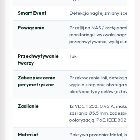
Smart Event
Detekcja nagłej zmiany sceny
Powiązanie
Prześlij na NAS / kartę pamięci 
monitoringu, wyzwalaj nagrywani
przechwytywanie, wyślij e-mail
Przechwytywanie
Tak
twarzy
Zabezpieczenie
Przekroczenie linii, detekcja intru
perymetryczne
wyjście z regionu; obsługa wyzwa
określone typy celów (człowiek i 
Zasilanie
12 VDC ± 25%, 0,45 A, maks. 5,5 
zasilania Ø5,5 mm, zabezpieczen
polaryzacją; PoE: IEEE 802.3af, k
Materiał
Pokrywa przednia: Metal, korpus: 