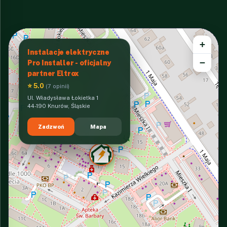
+
Instalacje elektryczne
−
Pro Installer - oficjalny
partner Eltrox
⭐ 5.0
(7 opinii)
Ul. Władysława Łokietka 1
44-190 Knurów, Śląskie
Zadzwoń
Mapa