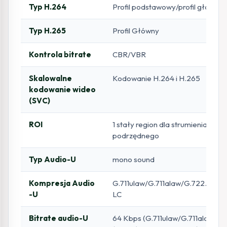
Typ H.264
Profil podstawowy/profil główny/p
Typ H.265
Profil Główny
Kontrola bitrate
CBR/VBR
Skalowalne
Kodowanie H.264 i H.265
kodowanie wideo
(SVC)
ROI
1 stały region dla strumienia głó
podrzędnego
Typ Audio-U
mono sound
Kompresja Audio
G.711ulaw/G.711alaw/G.722.1/
-U
LC
Bitrate audio-U
64 Kbps (G.711ulaw/G.711alaw)/16