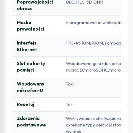
Poprawa jakości
BLC, HLC, 3D DNR
obrazu
Maska
4 programowalne wielokątne mask
prywatności
Interfejs
1 RJ-45 10M/100M, samoadaptacy
Ethernet
Slot na kartę
Wbudowane gniazdo kart pamięci
pamięci
microSD/microSDHC/microSDXC 
Wbudowany
Tak
mikrofon-U
Resetuj
Tak
Zdarzenia
Wykrywanie ruchu (wspieranie a
podstawowe
określone typy celów (człowiek/p
wyjątek