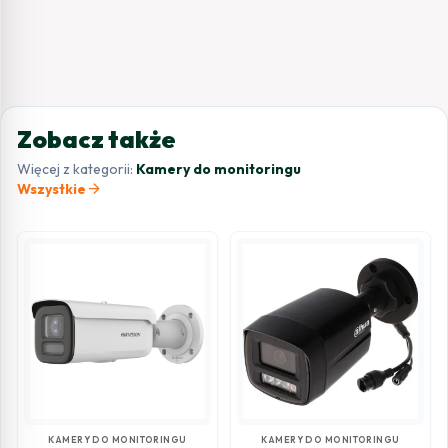
Zobacz także
Więcej z kategorii:
Kamery do monitoringu
arrow_forward
Wszystkie
KAMERY DO MONITORINGU
KAMERY DO MONITORINGU