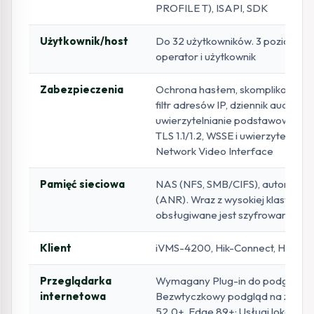
PROFILE T), ISAPI, SDK
Użytkownik/host
Do 32 użytkowników. 3 poziomy uż
operator i użytkownik
Zabezpieczenia
Ochrona hasłem, skomplikowane 
filtr adresów IP, dziennik audytu
uwierzytelnianie podstawowe i s
TLS 1.1/1.2, WSSE i uwierzytelnia
Network Video Interface
Pamięć sieciowa
NAS (NFS, SMB/CIFS), automatycz
(ANR). Wraz z wysokiej klasy kart
obsługiwane jest szyfrowanie kart
Klient
iVMS-4200, Hik-Connect, Hik-Cen
Przeglądarka
Wymagany Plug-in do podglądu na ż
internetowa
Bezwtyczkowy podgląd na żywo: 
52.0+, Edge 89+; Usługi lokalne: