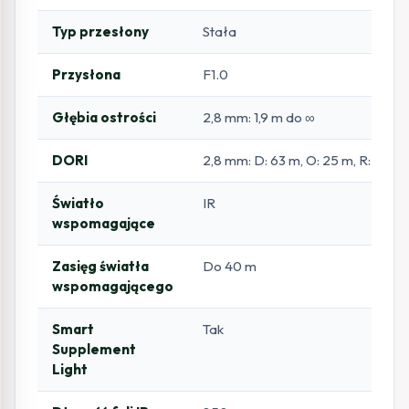
Typ przesłony
Stała
Przysłona
F1.0
Głębia ostrości
2,8 mm: 1,9 m do ∞
DORI
2,8 mm: D: 63 m, O: 25 m, R: 12 m, 
Światło
IR
wspomagające
Zasięg światła
Do 40 m
wspomagającego
Smart
Tak
Supplement
Light