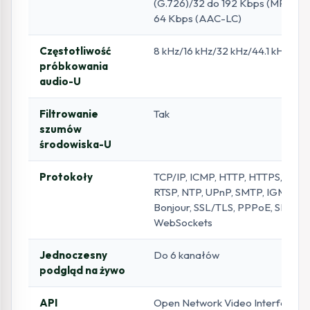
(G.726)/32 do 192 Kbps (MP2L2)
64 Kbps (AAC-LC)
Częstotliwość
8 kHz/16 kHz/32 kHz/44.1 kHz/48 
próbkowania
audio-U
Filtrowanie
Tak
szumów
środowiska-U
Protokoły
TCP/IP, ICMP, HTTP, HTTPS, FTP,
RTSP, NTP, UPnP, SMTP, IGMP, 802
Bonjour, SSL/TLS, PPPoE, SNMP,
WebSockets
Jednoczesny
Do 6 kanałów
podgląd na żywo
API
Open Network Video Interface (