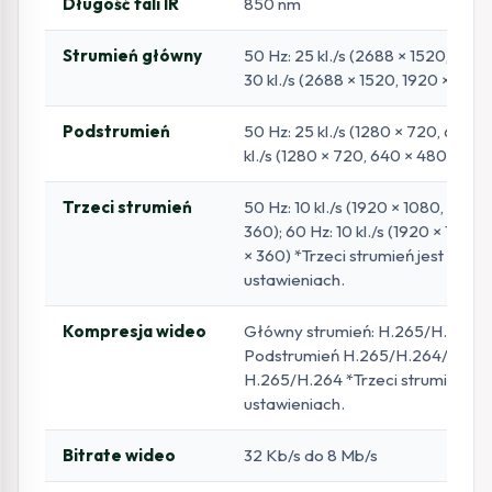
Długość fali IR
850 nm
Strumień główny
50 Hz: 25 kl./s (2688 × 1520, 1920
30 kl./s (2688 × 1520, 1920 × 1080
Podstrumień
50 Hz: 25 kl./s (1280 × 720, 640 ×
kl./s (1280 × 720, 640 × 480, 640 
Trzeci strumień
50 Hz: 10 kl./s (1920 × 1080, 1280
360); 60 Hz: 10 kl./s (1920 × 1080
× 360) *Trzeci strumień jest obsł
ustawieniach.
Kompresja wideo
Główny strumień: H.265/H.264/
Podstrumień H.265/H.264/MJPEG;
H.265/H.264 *Trzeci strumień jes
ustawieniach.
Bitrate wideo
32 Kb/s do 8 Mb/s