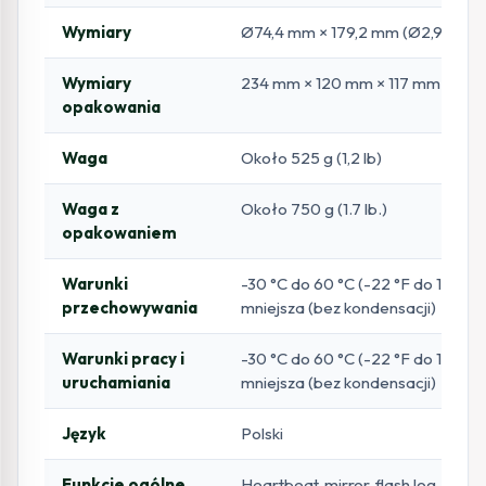
Wymiary
Ø74,4 mm × 179,2 mm (Ø2,9″ × 7,1″
Wymiary
234 mm × 120 mm × 117 mm (9,2″ × 4
opakowania
Waga
Około 525 g (1,2 lb)
Waga z
Około 750 g (1.7 lb.)
opakowaniem
Warunki
-30 °C do 60 °C (-22 °F do 140 °F
przechowywania
mniejsza (bez kondensacji)
Warunki pracy i
-30 °C do 60 °C (-22 °F do 140 °F
uruchamiania
mniejsza (bez kondensacji)
Język
Polski
Funkcje ogólne
Heartbeat, mirror, flash log, reset