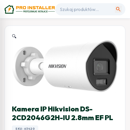
search
🔍
Kamera IP Hikvision DS-
2CD2046G2H-IU 2.8mm EF PL
SKU: 63420