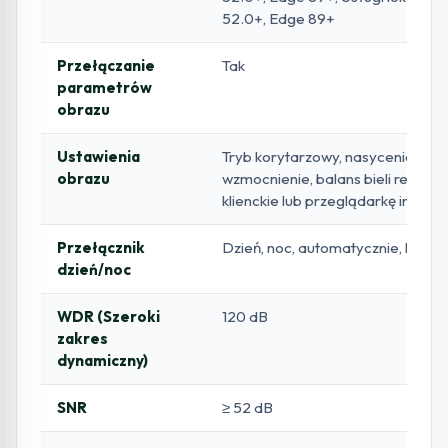
52.0+, Edge 89+
Przełączanie
Tak
parametrów
obrazu
Ustawienia
Tryb korytarzowy, nasycenie, jasno
obrazu
wzmocnienie, balans bieli regul
klienckie lub przeglądarkę intern
Przełącznik
Dzień, noc, automatycznie, har
dzień/noc
WDR (Szeroki
120 dB
zakres
dynamiczny)
SNR
≥ 52 dB