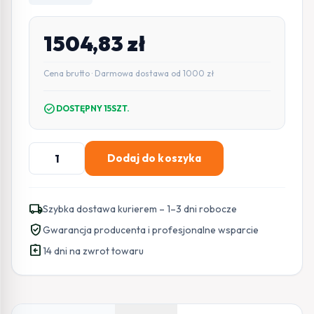
1504,83
zł
Cena brutto · Darmowa dostawa od 1000 zł
check_circle
DOSTĘPNY 15SZT.
ilość
Dodaj do koszyka
Kamera
IP
Hikvision
local_shipping
Szybka dostawa kurierem – 1–3 dni robocze
DS-
verified_user
Gwarancja producenta i profesjonalne wsparcie
2CD2046G2H-
assignment_return
IU
14 dni na zwrot towaru
2.8mm
EF
PL