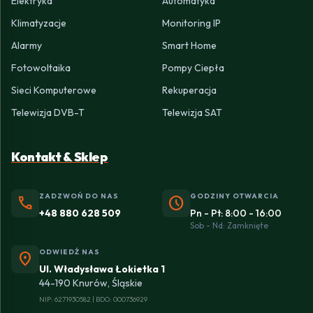
Elektryka
Automatyka
Klimatyzacje
Monitoring IP
Alarmy
Smart Home
Fotowoltaika
Pompy Ciepła
Sieci Komputerowe
Rekuperacja
Telewizja DVB-T
Telewizja SAT
Kontakt & Sklep
ZADZWOŃ DO NAS
GODZINY OTWARCIA
phone
schedule
+48 880 628 509
Pn - Pt: 8:00 - 16:00
Sob - Nd: Zamknięte
ODWIEDŹ NAS
location_on
Ul. Władysława Łokietka 1
44-190 Knurów, Śląskie
NIP: 6271930582 | BDO: 000736929