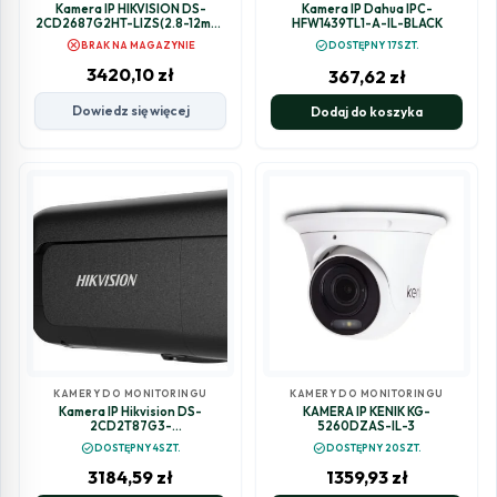
Kamera IP HIKVISION DS-
Kamera IP Dahua IPC-
2CD2687G2HT-LIZS(2.8-12mm)
HFW1439TL1-A-IL-BLACK
(eF)
cancel
check_circle
BRAK NA MAGAZYNIE
DOSTĘPNY 17SZT.
3420,10
zł
367,62
zł
Dowiedz się więcej
Dodaj do koszyka
KAMERY DO MONITORINGU
KAMERY DO MONITORINGU
Kamera IP Hikvision DS-
KAMERA IP KENIK KG-
2CD2T87G3-
5260DZAS-IL-3
LIS2UY/SL(2.8mm)/BLACK
check_circle
check_circle
DOSTĘPNY 4SZT.
DOSTĘPNY 20SZT.
3184,59
zł
1359,93
zł