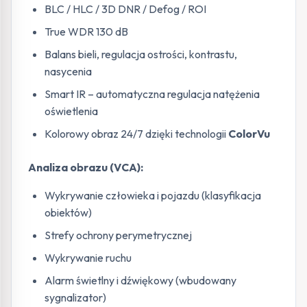
BLC / HLC / 3D DNR / Defog / ROI
True WDR 130 dB
Balans bieli, regulacja ostrości, kontrastu,
nasycenia
Smart IR – automatyczna regulacja natężenia
oświetlenia
Kolorowy obraz 24/7 dzięki technologii
ColorVu
Analiza obrazu (VCA):
Wykrywanie człowieka i pojazdu (klasyfikacja
obiektów)
Strefy ochrony perymetrycznej
Wykrywanie ruchu
Alarm świetlny i dźwiękowy (wbudowany
sygnalizator)