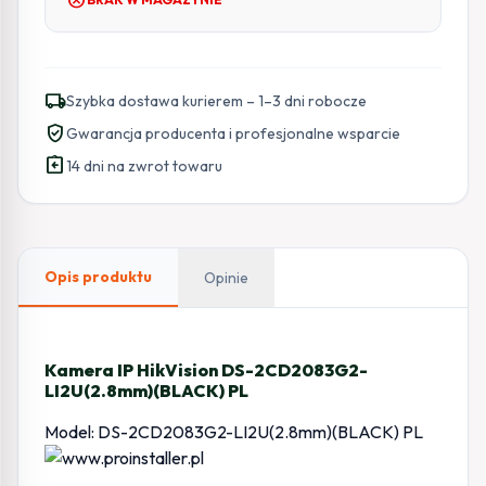
local_shipping
Szybka dostawa kurierem – 1–3 dni robocze
verified_user
Gwarancja producenta i profesjonalne wsparcie
assignment_return
14 dni na zwrot towaru
Opis produktu
Opinie
Kamera IP HikVision DS-2CD2083G2-
LI2U(2.8mm)(BLACK) PL
Model: DS-2CD2083G2-LI2U(2.8mm)(BLACK) PL