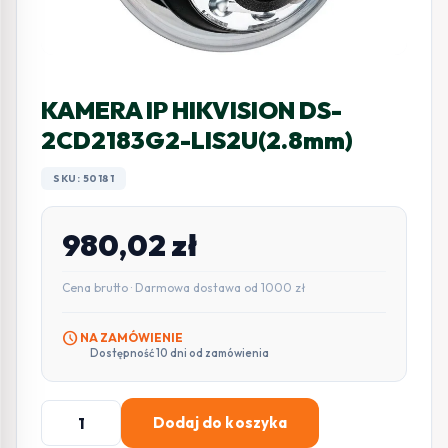
KAMERA IP HIKVISION DS-
2CD2183G2-LIS2U(2.8mm)
SKU: 50181
980,02
zł
Cena brutto · Darmowa dostawa od 1000 zł
schedule
NA ZAMÓWIENIE
Dostępność 10 dni od zamówienia
ilość
Dodaj do koszyka
KAMERA