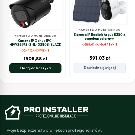
KAMERY DO MONITORINGU
Kamera IP Reolink Argus B350 z
KAMERY DO MONITORINGU
panelem solarnym
Kamera IP Dahua IPC-
cancel
HFW2649S-S-IL-0280B-BLACK
BRAK NA MAGAZYNIE
schedule
NA ZAMÓWIENIE
591,03
zł
1508,88
zł
Dowiedz się więcej
Dodaj do koszyka
Twoje bezpieczeństwo w rękach profesjonalistów.