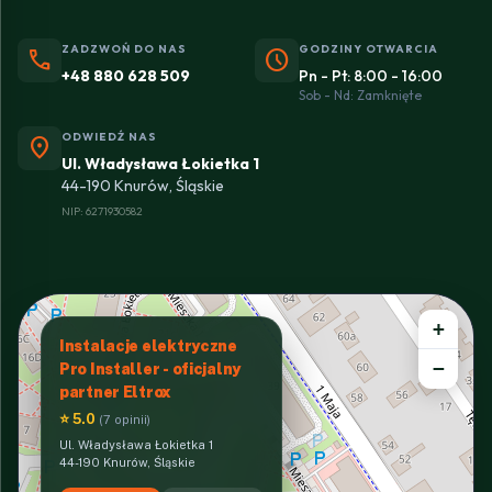
ZADZWOŃ DO NAS
GODZINY OTWARCIA
phone
schedule
+48 880 628 509
Pn - Pt: 8:00 - 16:00
Sob - Nd: Zamknięte
ODWIEDŹ NAS
location_on
Ul. Władysława Łokietka 1
44-190 Knurów, Śląskie
NIP: 6271930582
+
Instalacje elektryczne
−
Pro Installer - oficjalny
partner Eltrox
⭐ 5.0
(7 opinii)
Ul. Władysława Łokietka 1
44-190 Knurów, Śląskie