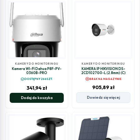
KAMERY DO MONITORINGU
KAMERY DO MONITORINGU
Kamera WI-FI Dahua P8F-PV-
KAMERA IP HIKVISION DS-
0360B-PRO
2CD1027G0-L (2.8mm) (C)
cancel
check_circle
DOSTĘPNY 266SZT.
BRAK NA MAGAZYNIE
905,89
zł
341,94
zł
Dowiedz się więcej
Dodaj do koszyka