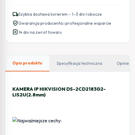
IP
HIKVISION
local_shipping
Szybka dostawa kurierem – 1–3 dni robocze
DS-
verified_user
Gwarancja producenta i profesjonalne wsparcie
2CD2183G2-
assignment_return
LIS2U(2.8mm)
14 dni na zwrot towaru
Opis produktu
Specyfikacja techniczna
Opinie
KAMERA IP HIKVISION DS-2CD2183G2-
LIS2U(2.8mm)