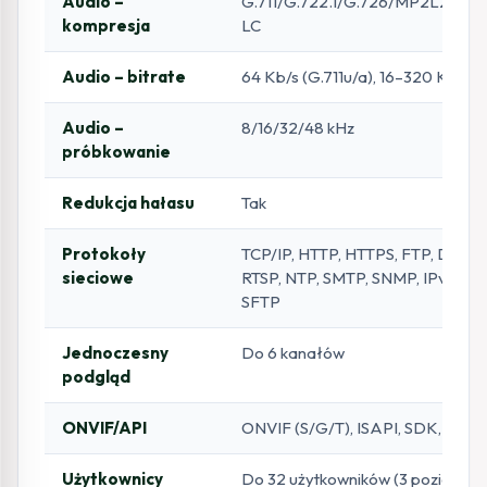
Audio –
G.711/G.722.1/G.726/MP2L2/P
kompresja
LC
Audio – bitrate
64 Kb/s (G.711u/a), 16–320 Kb/s (
Audio –
8/16/32/48 kHz
próbkowanie
Redukcja hałasu
Tak
Protokoły
TCP/IP, HTTP, HTTPS, FTP, DHCP,
sieciowe
RTSP, NTP, SMTP, SNMP, IPv4/IPv
SFTP
Jednoczesny
Do 6 kanałów
podgląd
ONVIF/API
ONVIF (S/G/T), ISAPI, SDK, ISUP
Użytkownicy
Do 32 użytkowników (3 poziomy: 