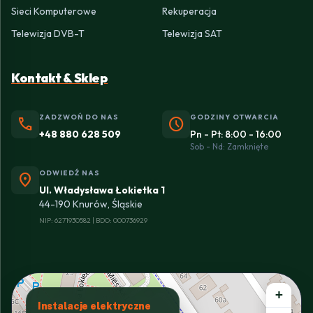
Sieci Komputerowe
Rekuperacja
Telewizja DVB-T
Telewizja SAT
Kontakt & Sklep
ZADZWOŃ DO NAS
GODZINY OTWARCIA
phone
schedule
+48 880 628 509
Pn - Pt: 8:00 - 16:00
Sob - Nd: Zamknięte
ODWIEDŹ NAS
location_on
Ul. Władysława Łokietka 1
44-190 Knurów, Śląskie
NIP: 6271930582 | BDO: 000736929
+
Instalacje elektryczne