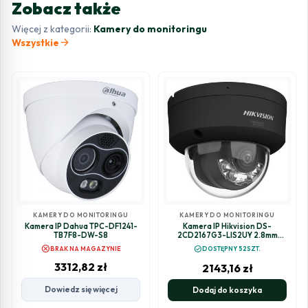
Zobacz także
Więcej z kategorii:
Kamery do monitoringu
arrow_forward
Wszystkie
KAMERY DO MONITORINGU
KAMERY DO MONITORINGU
Kamera IP Dahua TPC-DF1241-
Kamera IP Hikvision DS-
TB7F8-DW-S8
2CD2167G3-LIS2UY 2.8mm
BLACK PL
cancel
check_circle
BRAK NA MAGAZYNIE
DOSTĘPNY 52SZT.
3312,82
zł
2143,16
zł
Dowiedz się więcej
Dodaj do koszyka