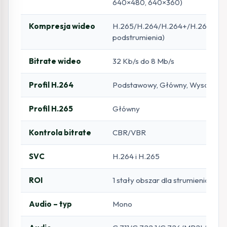
640×480, 640×360)
Kompresja wideo
H.265/H.264/H.264+/H.265+/MJ
podstrumienia)
Bitrate wideo
32 Kb/s do 8 Mb/s
Profil H.264
Podstawowy, Główny, Wysoki
Profil H.265
Główny
Kontrola bitrate
CBR/VBR
SVC
H.264 i H.265
ROI
1 stały obszar dla strumienia gł
Audio – typ
Mono