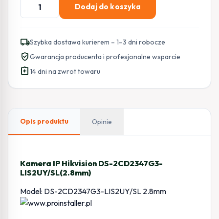
ilość
Dodaj do koszyka
Kamera
IP
Hikvision
local_shipping
Szybka dostawa kurierem – 1–3 dni robocze
DS-
verified_user
Gwarancja producenta i profesjonalne wsparcie
2CD2347G3-
assignment_return
LIS2UY/SL(2.8mm)
14 dni na zwrot towaru
Opis produktu
Opinie
Kamera IP Hikvision DS-2CD2347G3-
LIS2UY/SL(2.8mm)
Model: DS-2CD2347G3-LIS2UY/SL 2.8mm