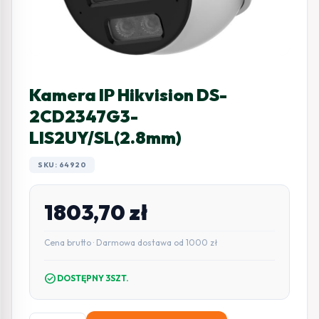
Kamera IP Hikvision DS-
2CD2347G3-
LIS2UY/SL(2.8mm)
SKU: 64920
1803,70
zł
Cena brutto · Darmowa dostawa od 1000 zł
check_circle
DOSTĘPNY 3SZT.