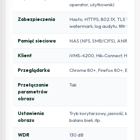
operator, użytkownik)
Zabezpieczenia
Hasło, HTTPS, 802.1X, TLS 1.1/1.2/1
watermark, log audytu, filtr IP
Pamięć sieciowa
NAS (NFS, SMB/CIFS), ANR
Klient
iVMS-4200, Hik-Connect, Hik-Cen
Przeglądarka
Chrome 80+, Firefox 80+, Edge 
Przełączanie
Tak
parametrów
obrazu
Ustawienia
Tryb korytarzowy, jasność, kontrast
obrazu
balans bieli, itp.
WDR
130 dB