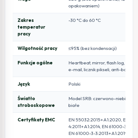
opakowaniem)
Zakres
-30 °C do 60 °C
temperatur
pracy
Wilgotność pracy
≤95% (bez kondensacji)
Funkcje ogólne
Heartbeat, mirror, flash log, rese
e-mail, licznik pikseli, anti-banding
Język
Polski
Światło
Model SRB: czerwono-niebieskie;
stroboskopowe
białe
Certyfikaty EMC
EN 55032:2015+A1:2020, EN 501
4:2011+A1:2014, EN 61000-3-2:20
EN 61000-3-3:2013+A1:2019+A2