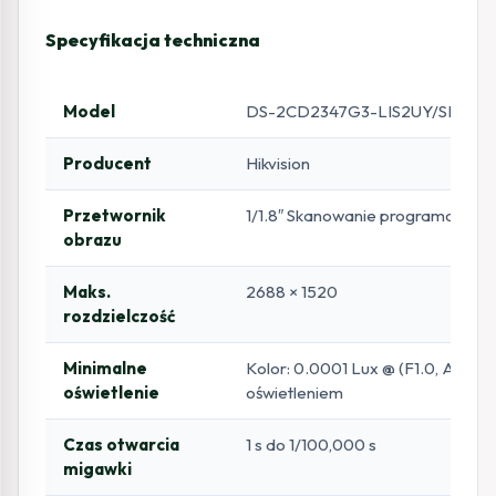
Specyfikacja techniczna
Model
DS-2CD2347G3-LIS2UY/SL (2.
Producent
Hikvision
Przetwornik
1/1.8″ Skanowanie programowan
obrazu
Maks.
2688 × 1520
rozdzielczość
Minimalne
Kolor: 0.0001 Lux @ (F1.0, AGC O
oświetlenie
oświetleniem
Czas otwarcia
1 s do 1/100,000 s
migawki