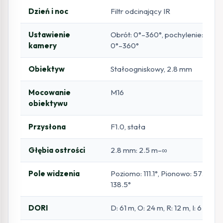
Dzień i noc
Filtr odcinający IR
Ustawienie
Obrót: 0°–360°, pochylenie: 0°–75
kamery
0°–360°
Obiektyw
Stałoogniskowy, 2.8 mm
Mocowanie
M16
obiektywu
Przysłona
F1.0, stała
Głębia ostrości
2.8 mm: 2.5 m–∞
Pole widzenia
Poziomo: 111.1°, Pionowo: 57.6°, P
138.5°
DORI
D: 61 m, O: 24 m, R: 12 m, I: 6 m