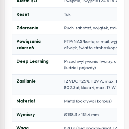
Alarm I/O
1 wejście, 1 wyjście (24 VDC/24 VA
Reset
Tak
Zdarzenia
Ruch, sabotaż, wyjątek, zmiana s
Powiązania
FTP/NAS/karta, e-mail, wyjście 
zdarzeń
dźwięk, światło stroboskopowe
Deep Learning
Przechwytywanie twarzy, ochro
(ludzie i pojazdy)
Zasilanie
12 VDC ±25%, 1.29 A, max. 15.5 W
802.3at, klasa 4, max. 17 W
Materiał
Metal (pokrywa i korpus)
Wymiary
Ø138.3 × 115.4 mm
Waga
820 g (bez opakowania), 1200 g (