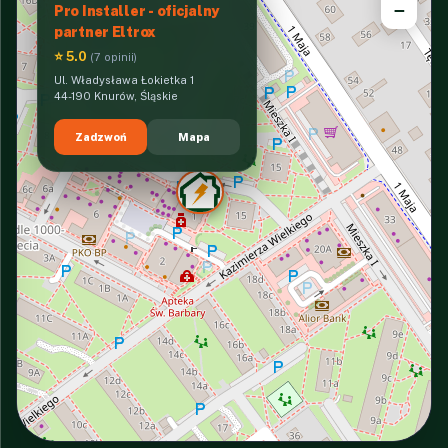
−
Pro Installer - oficjalny
partner Eltrox
⭐ 5.0
(7 opinii)
Ul. Władysława Łokietka 1
44-190 Knurów, Śląskie
Zadzwoń
Mapa
INTERACTIVE VIEW