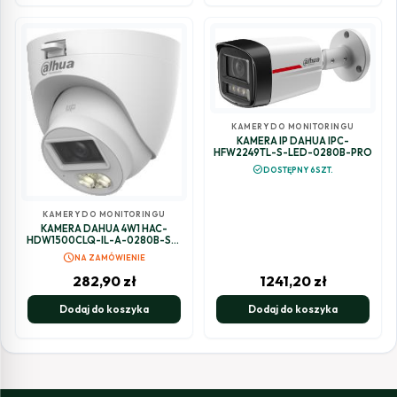
KAMERY DO MONITORINGU
KAMERA IP DAHUA IPC-
HFW2249TL-S-LED-0280B-PRO
check_circle
DOSTĘPNY 6SZT.
KAMERY DO MONITORINGU
KAMERA DAHUA 4W1 HAC-
HDW1500CLQ-IL-A-0280B-S3-
DIP
schedule
NA ZAMÓWIENIE
282,90
zł
1241,20
zł
Dodaj do koszyka
Dodaj do koszyka