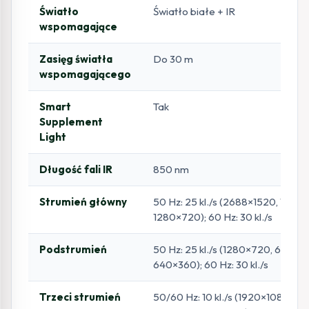
Światło
Światło białe + IR
wspomagające
Zasięg światła
Do 30 m
wspomagającego
Smart
Tak
Supplement
Light
Długość fali IR
850 nm
Strumień główny
50 Hz: 25 kl./s (2688×1520, 1920
1280×720); 60 Hz: 30 kl./s
Podstrumień
50 Hz: 25 kl./s (1280×720, 640×4
640×360); 60 Hz: 30 kl./s
Trzeci strumień
50/60 Hz: 10 kl./s (1920×1080, 1