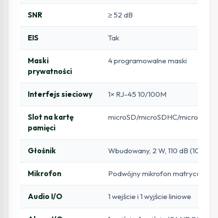
SNR
≥ 52 dB
EIS
Tak
Maski
4 programowalne maski
prywatności
Interfejs sieciowy
1× RJ-45 10/100M
Slot na kartę
microSD/microSDHC/microSDXC 
pamięci
Głośnik
Wbudowany, 2 W, 110 dB (10 cm)
Mikrofon
Podwójny mikrofon matrycowy
Audio I/O
1 wejście i 1 wyjście liniowe