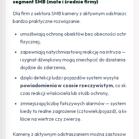
segment SMB (małe i średnie firmy)
Dla firm z sektora SMB kamery z aktywnym odstraszaniem 
bardzo praktyczne rozwiązanie:
umożliwiają ochronę obiektów bez obecności ochrony
fizycznej,
zapewniają natychmiastową reakcję na intruza — świat
i sygnał dźwiękowy mogą zniechęcić do działania zanim
dojdzie do zdarzenia,
dzięki detekcji ludzi i pojazdów system wysyła
powiadomienia w czasie rzeczywistym
, co skraca
czas reakcji właściciela lub służb ochrony,
zmniejszają liczbę fałszywych alarmów — system „wie”
kiedy to realne zagrożenie (człowiek/pojazd), a kiedy np
liście na wietrze czy zwierzę.
Kamerę z aktywnym odstraszaniem można zastosować np.