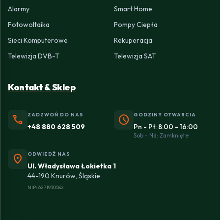
Alarmy
Smart Home
Fotowoltaika
Pompy Ciepła
Sieci Komputerowe
Rekuperacja
Telewizja DVB-T
Telewizja SAT
Kontakt & Sklep
ZADZWOŃ DO NAS
GODZINY OTWARCIA
phone
schedule
+48 880 628 509
Pn - Pt: 8:00 - 16:00
Sob - Nd: Zamknięte
ODWIEDŹ NAS
location_on
Ul. Władysława Łokietka 1
44-190 Knurów, Śląskie
NIP: 6271930582