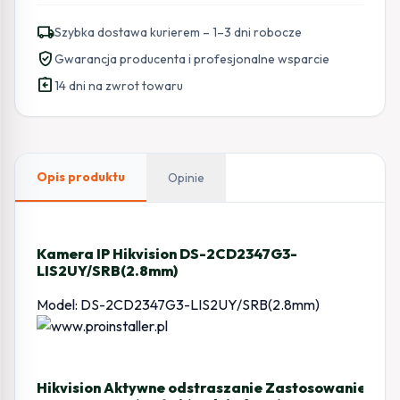
local_shipping
Szybka dostawa kurierem – 1–3 dni robocze
verified_user
Gwarancja producenta i profesjonalne wsparcie
assignment_return
14 dni na zwrot towaru
Opis produktu
Opinie
Kamera IP Hikvision DS-2CD2347G3-
LIS2UY/SRB(2.8mm)
Model: DS-2CD2347G3-LIS2UY/SRB(2.8mm)
Hikvision Aktywne odstraszanie Zastosowanie —