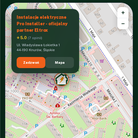
+
Instalacje elektryczne
−
Pro Installer - oficjalny
partner Eltrox
⭐ 5.0
(7 opinii)
Ul. Władysława Łokietka 1
44-190 Knurów, Śląskie
Zadzwoń
Mapa