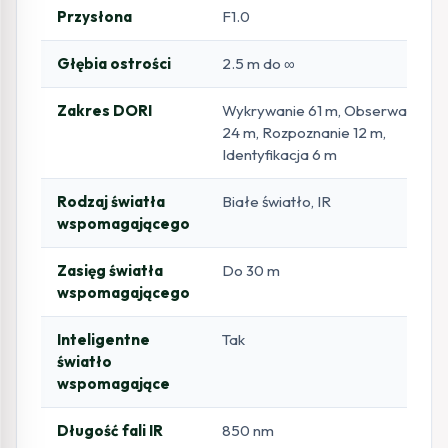
Przysłona
F1.0
Głębia ostrości
2.5 m do ∞
Zakres DORI
Wykrywanie 61 m, Obserwacja
24 m, Rozpoznanie 12 m,
Identyfikacja 6 m
Rodzaj światła
Białe światło, IR
wspomagającego
Zasięg światła
Do 30 m
wspomagającego
Inteligentne
Tak
światło
wspomagające
Długość fali IR
850 nm