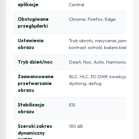
aplikacje
Central
Obsługiwane
Chrome, Firefox, Edge
przeglądarki
Ustawienia
Tryb obrotu, nasycenie, jasność,
obrazu
kontrast, ostrość, balans bieli
Tryb dzień/noc
Dzień, Noc, Auto, Harmonogram
Zaawansowane
BLC, HLC, 3D DNR, korekcja
przetwarzanie
dystorsji, defog
obrazu
Stabilizacja
EIS
obrazu
Szeroki zakres
130 dB
dynamiczny