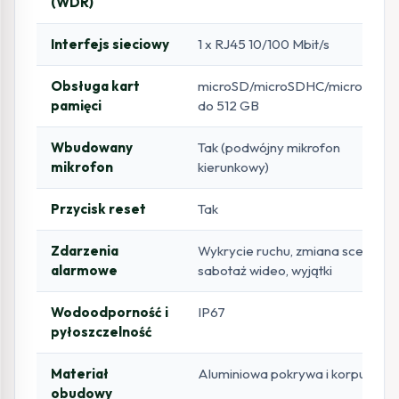
(WDR)
Interfejs sieciowy
1 x RJ45 10/100 Mbit/s
Obsługa kart
microSD/microSDHC/microSDXC
pamięci
do 512 GB
Wbudowany
Tak (podwójny mikrofon
mikrofon
kierunkowy)
Przycisk reset
Tak
Zdarzenia
Wykrycie ruchu, zmiana sceny,
alarmowe
sabotaż wideo, wyjątki
Wodoodporność i
IP67
pyłoszczelność
Materiał
Aluminiowa pokrywa i korpus
obudowy