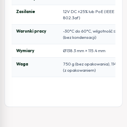
Zasilanie
12V DC ±25% lub PoE (IEEE
802.3af)
Warunki pracy
-30°C do 60°C, wilgotność ≤ 95%
(bez kondensacji)
Wymiary
Ø138.3 mm × 115.4 mm
Waga
750 g (bez opakowania), 1140 g
(z opakowaniem)