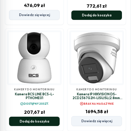
476,09
zł
772,61
zł
Dowiedz się więcej
Dodaj do koszyka
KAMERY DO MONITORINGU
KAMERY DO MONITORINGU
Kamera BCS LINE BCS-L-
Kamera IP HIKVISION DS-
PTHOME01
2CD2367G2H-LISU/SL(2.8mm)
(eF) PL
cancel
check_circle
DOSTĘPNY 20SZT.
BRAK NA MAGAZYNIE
1694,58
zł
207,67
zł
Dowiedz się więcej
Dodaj do koszyka