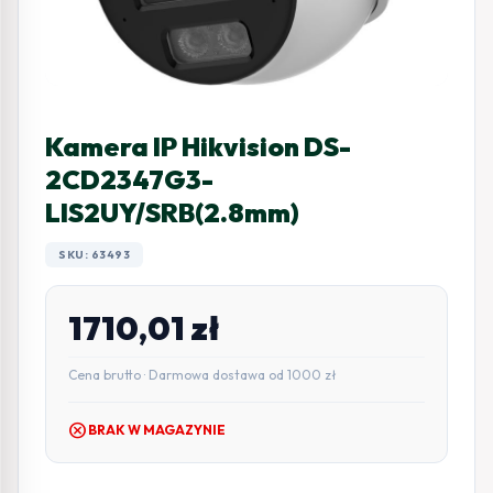
Kamera IP Hikvision DS-
2CD2347G3-
LIS2UY/SRB(2.8mm)
SKU: 63493
1710,01
zł
Cena brutto · Darmowa dostawa od 1000 zł
cancel
BRAK W MAGAZYNIE