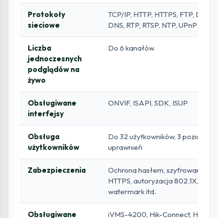
Protokoły
TCP/IP, HTTP, HTTPS, FTP, DHCP,
sieciowe
DNS, RTP, RTSP, NTP, UPnP itd.
Liczba
Do 6 kanałów
jednoczesnych
podglądów na
żywo
Obsługiwane
ONVIF, ISAPI, SDK, ISUP
interfejsy
Obsługa
Do 32 użytkowników, 3 poziomy
użytkowników
uprawnień
Zabezpieczenia
Ochrona hasłem, szyfrowanie
HTTPS, autoryzacja 802.1X,
watermark itd.
Obsługiwane
iVMS-4200, Hik-Connect, Hik-