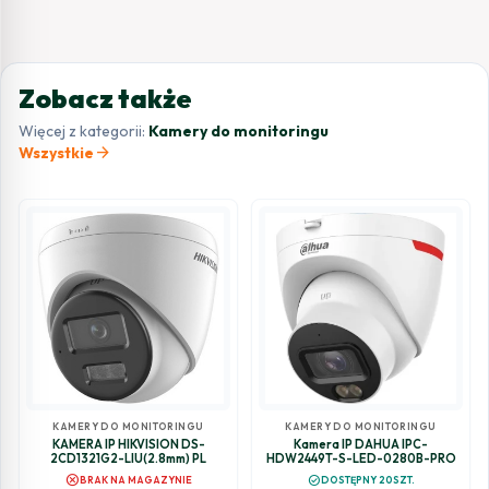
Zobacz także
Więcej z kategorii:
Kamery do monitoringu
arrow_forward
Wszystkie
KAMERY DO MONITORINGU
KAMERY DO MONITORINGU
KAMERA IP HIKVISION DS-
Kamera IP DAHUA IPC-
2CD1321G2-LIU(2.8mm) PL
HDW2449T-S-LED-0280B-PRO
cancel
check_circle
BRAK NA MAGAZYNIE
DOSTĘPNY 20SZT.