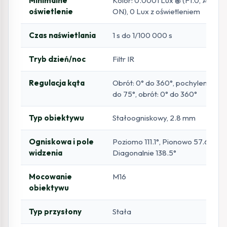
Minimalne
Kolor: 0.0001 Lux @ (F1.0, AGC
oświetlenie
ON), 0 Lux z oświetleniem
Czas naświetlania
1 s do 1/100 000 s
Tryb dzień/noc
Filtr IR
Regulacja kąta
Obrót: 0° do 360°, pochylenie: 0°
do 75°, obrót: 0° do 360°
Typ obiektywu
Stałoogniskowy, 2.8 mm
Ogniskowa i pole
Poziomo 111.1°, Pionowo 57.6°,
widzenia
Diagonalnie 138.5°
Mocowanie
M16
obiektywu
Typ przysłony
Stała