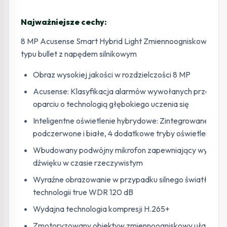
Najważniejsze cechy:
8 MP Acusense Smart Hybrid Light Zmiennoogniskowa kam
typu bullet z napędem silnikowym
Obraz wysokiej jakości w rozdzielczości 8 MP
Acusense: Klasyfikacja alarmów wywołanych przez ludz
oparciu o technologią głębokiego uczenia się
Inteligentne oświetlenie hybrydowe: Zintegrowane świa
podczerwone i białe, 4 dodatkowe tryby oświetlenia
Wbudowany podwójny mikrofon zapewniający wysoką 
dźwięku w czasie rzeczywistym
Wyraźne obrazowanie w przypadku silnego światła tyln
technologii true WDR 120 dB
Wydajna technologia kompresji H.265+
Zmotoryzowany obiektyw zmiennoogniskowy ułatwiający