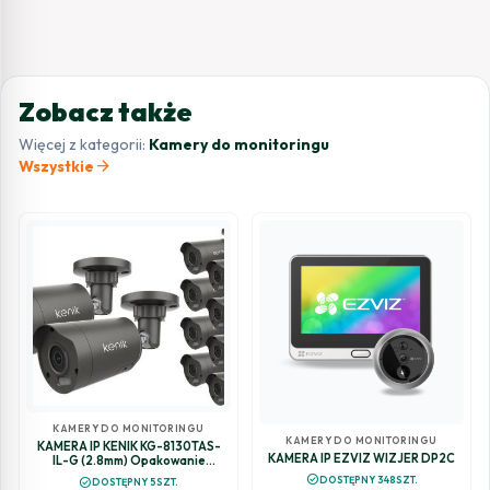
Zobacz także
Więcej z kategorii:
Kamery do monitoringu
arrow_forward
Wszystkie
KAMERY DO MONITORINGU
KAMERY DO MONITORINGU
KAMERA IP KENIK KG-8130TAS-
KAMERA IP EZVIZ WIZJER DP2C
IL-G (2.8mm) Opakowanie
zbiorcze 10szt.
check_circle
DOSTĘPNY 348SZT.
check_circle
DOSTĘPNY 5SZT.