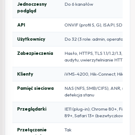
Jednoczesny
Do 6 kanałów
podgląd
API
ONVIF (profil S, G), ISAPI, SDK, IS
Użytkownicy
Do 32 (3 role: admin, operator, use
Zabezpieczenia
Hasło, HTTPS, TLS 1.1/1.2/1.3, IP filte
audytu, uwierzytelnianie HTTP/HT
Klienty
iVMS-4200, Hik-Connect, Hik-Cent
Pamięć sieciowa
NAS (NFS, SMB/CIFS), ANR, szyfro
detekcja stanu
Przeglądarki
IE11 (plug-in); Chrome 80+, Firefo
89+, Safari 13+ (bezwtyczkowo)
Przełączanie
Tak