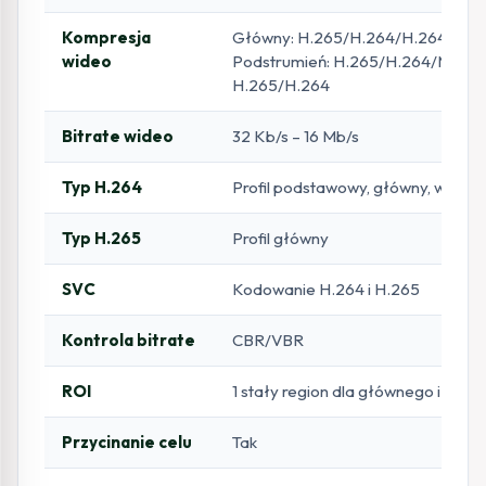
Kompresja
Główny: H.265/H.264/H.264+/H.
wideo
Podstrumień: H.265/H.264/MJPEG;
H.265/H.264
Bitrate wideo
32 Kb/s – 16 Mb/s
Typ H.264
Profil podstawowy, główny, wysoki
Typ H.265
Profil główny
SVC
Kodowanie H.264 i H.265
Kontrola bitrate
CBR/VBR
ROI
1 stały region dla głównego i pod
Przycinanie celu
Tak