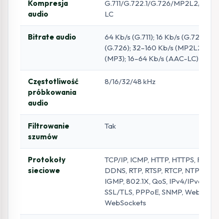
Kompresja
G.711/G.722.1/G.726/MP2L2/PC
audio
LC
Bitrate audio
64 Kb/s (G.711); 16 Kb/s (G.722.1); 1
(G.726); 32–160 Kb/s (MP2L2); 8–
(MP3); 16–64 Kb/s (AAC-LC)
Częstotliwość
8/16/32/48 kHz
próbkowania
audio
Filtrowanie
Tak
szumów
Protokoły
TCP/IP, ICMP, HTTP, HTTPS, FTP, 
sieciowe
DDNS, RTP, RTSP, RTCP, NTP, UPnP
IGMP, 802.1X, QoS, IPv4/IPv6, UDP
SSL/TLS, PPPoE, SNMP, WebSocke
WebSockets