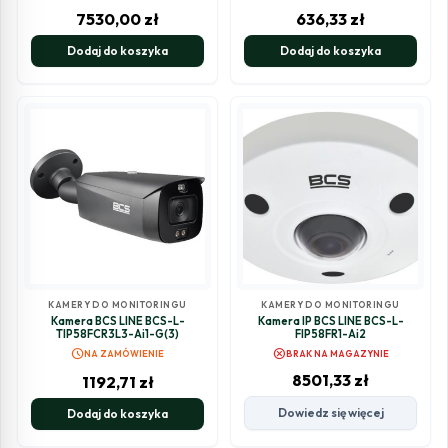
7530,00
zł
636,33
zł
Dodaj do koszyka
Dodaj do koszyka
KAMERY DO MONITORINGU
KAMERY DO MONITORINGU
Kamera BCS LINE BCS-L-
Kamera IP BCS LINE BCS-L-
TIP58FCR3L3-Ai1-G(3)
FIP58FR1-Ai2
schedule
cancel
NA ZAMÓWIENIE
BRAK NA MAGAZYNIE
8501,33
zł
1192,71
zł
Dowiedz się więcej
Dodaj do koszyka