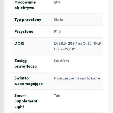
Mocowanie
Ø14
obiektywu
Typ przesłony
Stała
Przysłona
F1.6
DORI
D: 88,3–289,7 m; O: 35–114,9 m; R: 1
I: 8,8–29,0 m
Zasięg
Do 60 m
oświetlacza
Światło
Podczerwień, światło białe
wspomagające
Smart
Tak
Supplement
Light