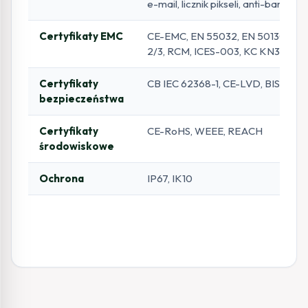
e-mail, licznik pikseli, anti-banding
Certyfikaty EMC
CE-EMC, EN 55032, EN 50130-4, 
2/3, RCM, ICES-003, KC KN32/35
Certyfikaty
CB IEC 62368-1, CE-LVD, BIS, LOA
bezpieczeństwa
Certyfikaty
CE-RoHS, WEEE, REACH
środowiskowe
Ochrona
IP67, IK10