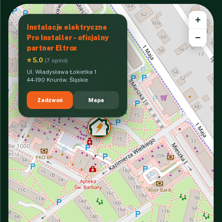
+
Instalacje elektryczne
−
Pro Installer - oficjalny
partner Eltrox
⭐ 5.0
(7 opinii)
Ul. Władysława Łokietka 1
44-190 Knurów, Śląskie
Zadzwoń
Mapa