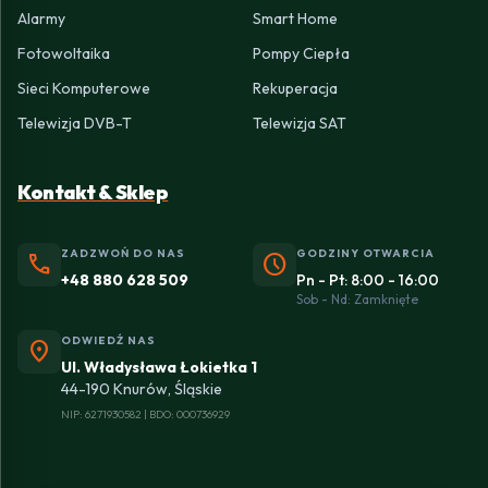
Alarmy
Smart Home
Fotowoltaika
Pompy Ciepła
Sieci Komputerowe
Rekuperacja
Telewizja DVB-T
Telewizja SAT
Kontakt & Sklep
ZADZWOŃ DO NAS
GODZINY OTWARCIA
phone
schedule
+48 880 628 509
Pn - Pt: 8:00 - 16:00
Sob - Nd: Zamknięte
ODWIEDŹ NAS
location_on
Ul. Władysława Łokietka 1
44-190 Knurów, Śląskie
NIP: 6271930582 | BDO: 000736929