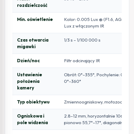
rozdzielczość
Min. oświetlenie
Kolor: 0.005 Lux @ (F1.6, AGC ON)
Lux z włączonym IR
Czas otwarcia
1/3 s – 1/100 000 s
migawki
Dzień/noc
Filtr odcinający IR
Ustawienie
Obrót: 0°–355°, Pochylenie: 0°–90°
położenia
0°–360°
kamery
Typ obiektywu
Zmiennoogniskowy, motozoom, 2.
Ogniskowa i
2.8–12 mm, horyzontalnie 106,5°–3
pole widzenia
pionowo 55,7°–17°, diagonalnie 128