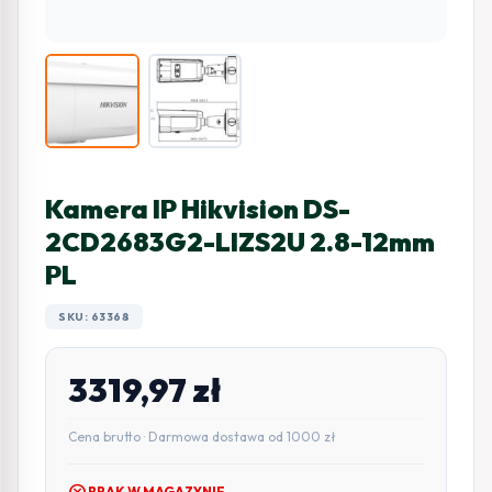
Kamera IP Hikvision DS-
2CD2683G2-LIZS2U 2.8-12mm
PL
SKU: 63368
3319,97
zł
Cena brutto · Darmowa dostawa od 1000 zł
cancel
BRAK W MAGAZYNIE