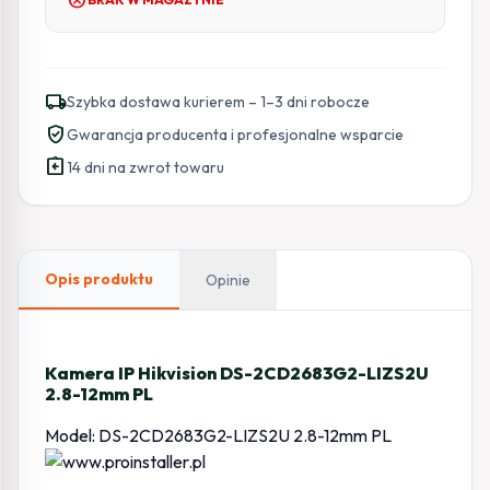
local_shipping
Szybka dostawa kurierem – 1–3 dni robocze
verified_user
Gwarancja producenta i profesjonalne wsparcie
assignment_return
14 dni na zwrot towaru
Opis produktu
Opinie
Kamera IP Hikvision DS-2CD2683G2-LIZS2U
2.8-12mm PL
Model: DS-2CD2683G2-LIZS2U 2.8-12mm PL