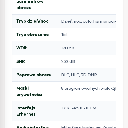
parametrów
obrazu
Tryb dzień/noc
Dzień, noc, auto, harmonogram
Tryb obracania
Tak
WDR
120 dB
SNR
≥52 dB
Poprawa obrazu
BLC, HLC, 3D DNR
Maski
8 programowalnych wielokątnych
prywatności
Interfejs
1 × RJ-45 10/100M
Ethernet
Audio interfejs
Mikrofon wbudowany (podwójny); 1 