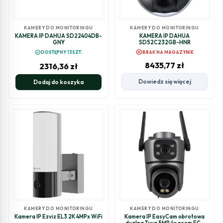
KAMERY DO MONITORINGU
KAMERY DO MONITORINGU
KAMERA IP DAHUA SD22404DB-
KAMERA IP DAHUA
GNY
SD52C232GB-HNR
cancel
check_circle
DOSTĘPNY 13SZT.
BRAK NA MAGAZYNIE
8435,77
zł
2316,36
zł
Dowiedz się więcej
Dodaj do koszyka
KAMERY DO MONITORINGU
KAMERY DO MONITORINGU
Kamera IP Ezviz EL3 2K 4MPx WiFi
Kamera IP EasyCam obrotowa