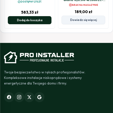
dualna Tuya 5MP 4x zoom EC-
check_circle
DOSTĘPNY 27SZT.
2x5PTZ8L
cancel
BRAK NA MAGAZYNIE
189,00
zł
583,33
zł
Dowiedz się więcej
Dodaj do koszyka
Twoje bezpieczeństwo w rękach profesjonalistów.
Kompleksowe instalacje niskoprądowe i systemy
energetyczne dla Twojego domu i firmy.