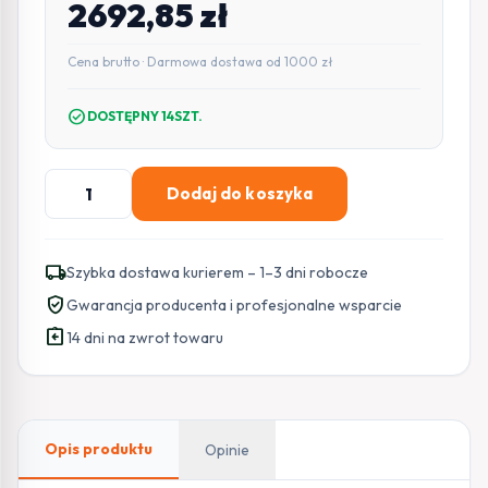
2692,85
zł
Cena brutto · Darmowa dostawa od 1000 zł
check_circle
DOSTĘPNY 14SZT.
ilość
Dodaj do koszyka
Kamera
IP
Hikvision
local_shipping
Szybka dostawa kurierem – 1–3 dni robocze
DS-
verified_user
Gwarancja producenta i profesjonalne wsparcie
2CD2H66G2H-
assignment_return
IZSY(2.8-
14 dni na zwrot towaru
12mm)eFBLACK
Opis produktu
Opinie