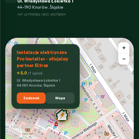
Ul. Władysława Łokietka 1
44-190 Knurów, Śląskie
NIP: 6271930582 | BDO: 000736929
+
Instalacje elektryczne
−
Pro Installer - oficjalny
partner Eltrox
⭐ 5.0
(7 opinii)
Ul. Władysława Łokietka 1
44-190 Knurów, Śląskie
Zadzwoń
Mapa