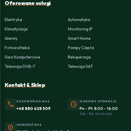
Oferowane usługi
Elektryka
Automatyka
Klimatyzacje
Monitoring IP
Alarmy
Smart Home
Fotowoltaika
Pompy Ciepła
Sieci Komputerowe
Rekuperacja
Telewizja DVB-T
Telewizja SAT
Kontakt & Sklep
ZADZWOŃ DO NAS
GODZINY OTWARCIA
phone
schedule
+48 880 628 509
Pn - Pt: 8:00 - 16:00
Sob - Nd: Zamknięte
ODWIEDŹ NAS
location_on