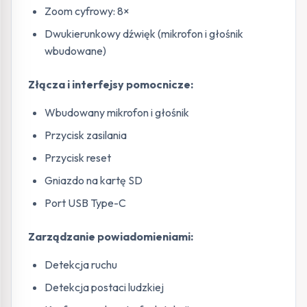
Zoom cyfrowy: 8×
Dwukierunkowy dźwięk (mikrofon i głośnik
wbudowane)
Złącza i interfejsy pomocnicze:
Wbudowany mikrofon i głośnik
Przycisk zasilania
Przycisk reset
Gniazdo na kartę SD
Port USB Type-C
Zarządzanie powiadomieniami:
Detekcja ruchu
Detekcja postaci ludzkiej