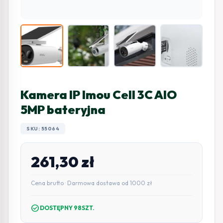
Kamera IP Imou Cell 3C AIO
5MP bateryjna
SKU: 55064
261,30
zł
Cena brutto · Darmowa dostawa od 1000 zł
check_circle
DOSTĘPNY 98SZT.