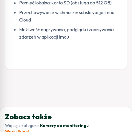
Pamięć lokalna: karta SD (obsługa do 512 GB)
Przechowywanie w chmurze: subskrypcja Imou
Cloud
Możliwość nagrywania, podglądu i zapisywania
zdarzeń w aplikacji Imou
Zobacz także
Więcej z kategorii:
Kamery do monitoringu
arrow_forward
Wszystkie