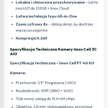
Lokalne i chmurowe przechowywanie
– karta
microSD do 512GB + Imou Cloud
Łatwa instalacja typu All-in-One
Zoom cyfrowy 8x
– zbliżaj obraz, by dostrzec
więcej szczegółów
Kompresja H.265
Specyfikacja Techniczna Kamery Imou Cell 3C
AIO
Specyfikacja techniczna – Imou Cell PT 4G Kit
Kamera:
Przetwornik: 1/3” Progressive CMOS
Rozdzielczość: 5MP (2880 × 1620)
Tryb nocny: zasięg do 15 m (49 stóp)
Obiektyw: 2,8 mm, stałoogniskowy, przysłona