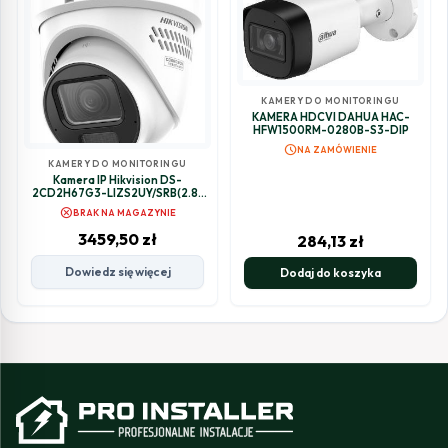
KAMERY DO MONITORINGU
KAMERA HDCVI DAHUA HAC-
HFW1500RM-0280B-S3-DIP
schedule
NA ZAMÓWIENIE
KAMERY DO MONITORINGU
Kamera IP Hikvision DS-
2CD2H67G3-LIZS2UY/SRB(2.8-
12mm)
cancel
BRAK NA MAGAZYNIE
3459,50
zł
284,13
zł
Dowiedz się więcej
Dodaj do koszyka