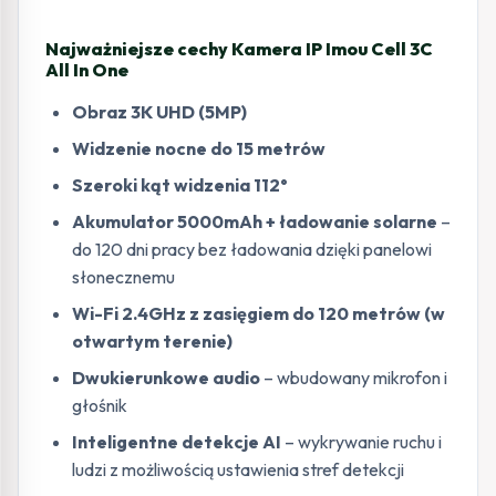
Najważniejsze cechy Kamera IP Imou Cell 3C
All In One
Obraz 3K UHD (5MP)
Widzenie nocne do 15 metrów
Szeroki kąt widzenia 112°
Akumulator 5000mAh + ładowanie solarne
–
do 120 dni pracy bez ładowania dzięki panelowi
słonecznemu
Wi-Fi 2.4GHz z zasięgiem do 120 metrów (w
otwartym terenie)
Dwukierunkowe audio
– wbudowany mikrofon i
głośnik
Inteligentne detekcje AI
– wykrywanie ruchu i
ludzi z możliwością ustawienia stref detekcji