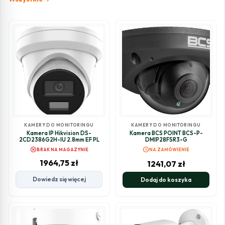
KAMERY DO MONITORINGU
KAMERY DO MONITORINGU
Kamera IP Hikvision DS-
Kamera BCS POINT BCS-P-
2CD2386G2H-IU 2.8mm EF PL
DMIP28FSR3-G
cancel
schedule
BRAK NA MAGAZYNIE
NA ZAMÓWIENIE
1964,75
zł
1241,07
zł
Dowiedz się więcej
Dodaj do koszyka