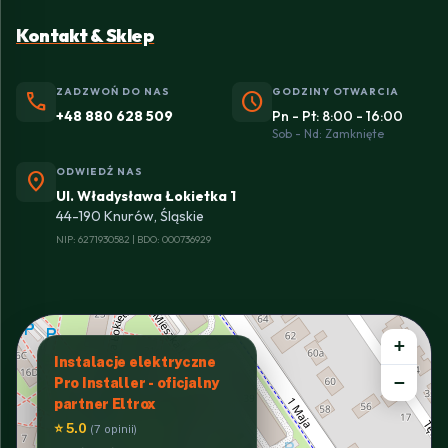
Kontakt & Sklep
ZADZWOŃ DO NAS
GODZINY OTWARCIA
phone
schedule
+48 880 628 509
Pn - Pt: 8:00 - 16:00
Sob - Nd: Zamknięte
ODWIEDŹ NAS
location_on
Ul. Władysława Łokietka 1
44-190 Knurów, Śląskie
NIP: 6271930582 | BDO: 000736929
+
Instalacje elektryczne
−
Pro Installer - oficjalny
partner Eltrox
⭐ 5.0
(7 opinii)