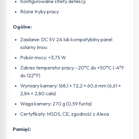
Konfigurowalne strefy detekcji
Różne tryby pracy
Ogólne:
Zasilanie: DC 5V 2A lub kompatybilny panel
solarny Imou
Pobór mocy: <3,75 W
Zakres temperatur pracy: -20°C do +50°C (-4°F
do 122°F)
Wymiary kamery: 168,1 × 72,2 × 60,6 mm (6,61 ×
2,84 × 2,80 cala)
Waga kamery: 270 g (0,59 funta)
Certyfikaty: MSDS, CE, zgodność z Alexa
Pamięć: