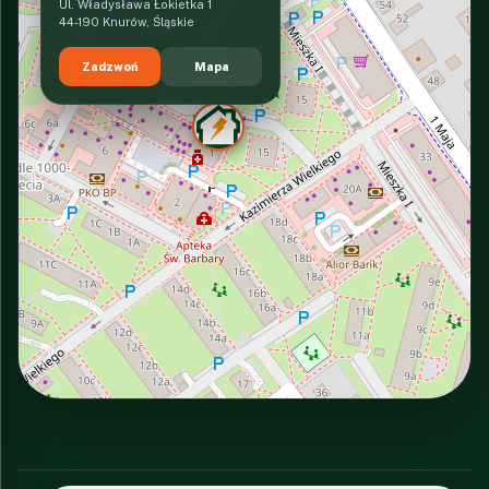
Ul. Władysława Łokietka 1
44-190 Knurów, Śląskie
Zadzwoń
Mapa
INTERACTIVE VIEW