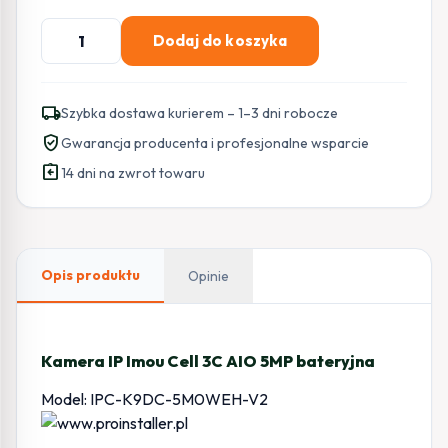
ilość
Dodaj do koszyka
Kamera
IP
Imou
local_shipping
Szybka dostawa kurierem – 1–3 dni robocze
Cell
verified_user
Gwarancja producenta i profesjonalne wsparcie
3C
assignment_return
AIO
14 dni na zwrot towaru
5MP
bateryjna
Opis produktu
Opinie
Kamera IP Imou Cell 3C AIO 5MP bateryjna
Model: IPC-K9DC-5M0WEH-V2