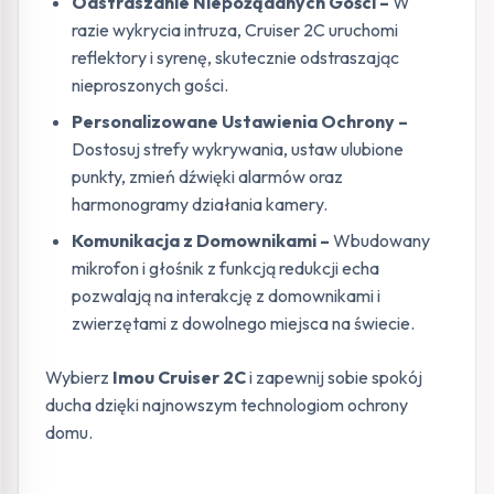
Odstraszanie Niepożądanych Gości –
W
razie wykrycia intruza, Cruiser 2C uruchomi
reflektory i syrenę, skutecznie odstraszając
nieproszonych gości.
Personalizowane Ustawienia Ochrony –
Dostosuj strefy wykrywania, ustaw ulubione
punkty, zmień dźwięki alarmów oraz
harmonogramy działania kamery.
Komunikacja z Domownikami –
Wbudowany
mikrofon i głośnik z funkcją redukcji echa
pozwalają na interakcję z domownikami i
zwierzętami z dowolnego miejsca na świecie.
Wybierz
Imou Cruiser 2C
i zapewnij sobie spokój
ducha dzięki najnowszym technologiom ochrony
domu.