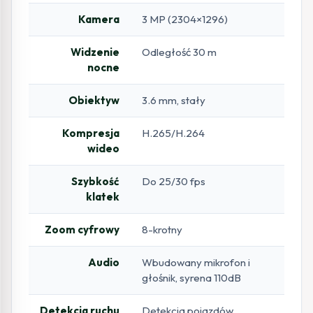
Kamera
3 MP (2304×1296)
Widzenie
Odległość 30 m
nocne
Obiektyw
3.6 mm, stały
Kompresja
H.265/H.264
wideo
Szybkość
Do 25/30 fps
klatek
Zoom cyfrowy
8-krotny
Audio
Wbudowany mikrofon i
głośnik, syrena 110dB
Detekcja ruchu
Detekcja pojazdów