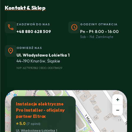
Kontakt & Sklep
ZADZWOŃ DO NAS
GODZINY OTWARCIA
phone
schedule
+48 880 628 509
Pn - Pt: 8:00 - 16:00
Sob - Nd: Zamknięte
ODWIEDŹ NAS
location_on
Ul. Władysława Łokietka 1
44-190 Knurów, Śląskie
NIP: 6271930582 | BDO: 000736929
+
Instalacje elektryczne
−
Pro Installer - oficjalny
partner Eltrox
⭐ 5.0
(7 opinii)
Ul. Władysława Łokietka 1