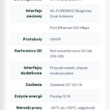
Interfejs
Wi-Fi IEEE802.11b/g/n/ax,
sieciowy
Dual Antenna
Port Ethernet 100 Mbps
Protokoły
ONVIF
Karta micro SD
Slot na kartę micro SD (do
256 GB)
Interfejsy
Przycisk resetu, złącze
dodatkowe
wodoszczelne
Zasilanie
Zasilanie DC 12V 1A
Zużycie energii
Poniżej 12 W
Warunki pracy
-30°C do +50°C, wilgotność