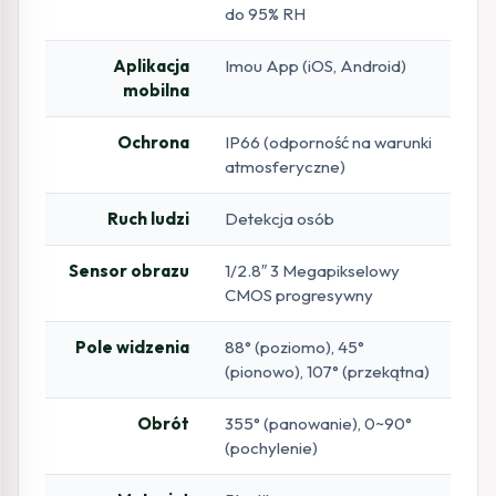
do 95% RH
Aplikacja
Imou App (iOS, Android)
mobilna
Ochrona
IP66 (odporność na warunki
atmosferyczne)
Ruch ludzi
Detekcja osób
Sensor obrazu
1/2.8″ 3 Megapikselowy
CMOS progresywny
Pole widzenia
88° (poziomo), 45°
(pionowo), 107° (przekątna)
Obrót
355° (panowanie), 0~90°
(pochylenie)