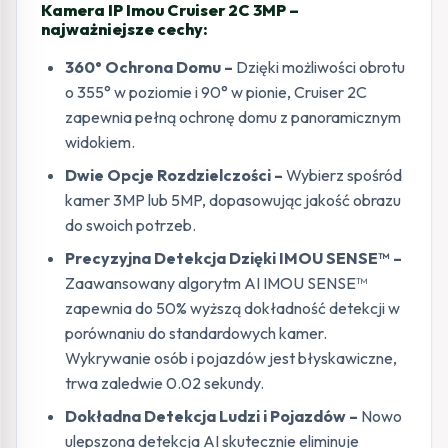
Kamera IP Imou Cruiser 2C 3MP –
najważniejsze cechy:
360° Ochrona Domu –
Dzięki możliwości obrotu
o 355° w poziomie i 90° w pionie, Cruiser 2C
zapewnia pełną ochronę domu z panoramicznym
widokiem.
Dwie Opcje Rozdzielczości –
Wybierz spośród
kamer 3MP lub 5MP, dopasowując jakość obrazu
do swoich potrzeb.
Precyzyjna Detekcja Dzięki IMOU SENSE™ –
Zaawansowany algorytm AI IMOU SENSE™
zapewnia do 50% wyższą dokładność detekcji w
porównaniu do standardowych kamer.
Wykrywanie osób i pojazdów jest błyskawiczne,
trwa zaledwie 0.02 sekundy.
Dokładna Detekcja Ludzi i Pojazdów –
Nowo
ulepszona detekcja AI skutecznie eliminuje