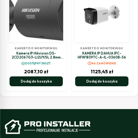
KAMERY DO MONITORINGU
KAMERY DO MONITORINGU
Kamera IP Hikvision DS-
KAMERA IP DAHUA IPC-
2CD2067G3-LI2UY/SL 2.8mm
HFW1839TC-A-IL-0360B-S6
BLACK PL
schedule
check_circle
DOSTĘPNY 58SZT.
NA ZAMÓWIENIE
2087,10
zł
1125,45
zł
Dodaj do koszyka
Dodaj do koszyka