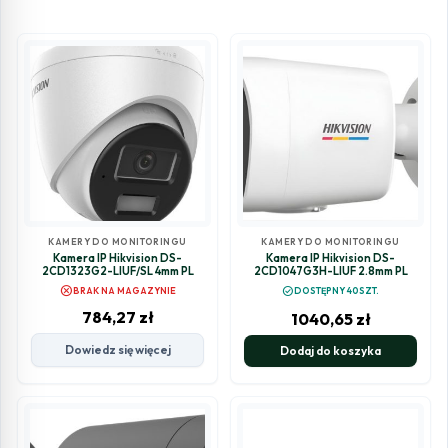
KAMERY DO MONITORINGU
KAMERY DO MONITORINGU
Kamera IP Hikvision DS-
Kamera IP Hikvision DS-
2CD1323G2-LIUF/SL 4mm PL
2CD1047G3H-LIUF 2.8mm PL
cancel
check_circle
BRAK NA MAGAZYNIE
DOSTĘPNY 40SZT.
784,27
zł
1040,65
zł
Dowiedz się więcej
Dodaj do koszyka