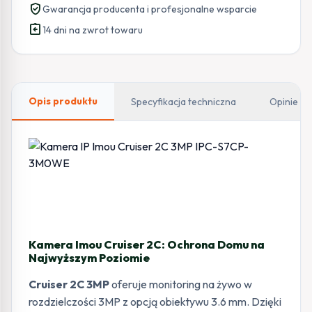
verified_user
Gwarancja producenta i profesjonalne wsparcie
assignment_return
14 dni na zwrot towaru
Opis produktu
Specyfikacja techniczna
Opinie
Kamera Imou Cruiser 2C: Ochrona Domu na
Najwyższym Poziomie
Cruiser 2C 3MP
oferuje monitoring na żywo w
rozdzielczości 3MP z opcją obiektywu 3.6 mm. Dzięki