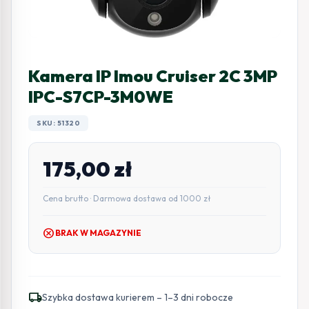
Kamera IP Imou Cruiser 2C 3MP
IPC-S7CP-3M0WE
SKU: 51320
175,00
zł
Cena brutto · Darmowa dostawa od 1000 zł
cancel
BRAK W MAGAZYNIE
local_shipping
Szybka dostawa kurierem – 1–3 dni robocze