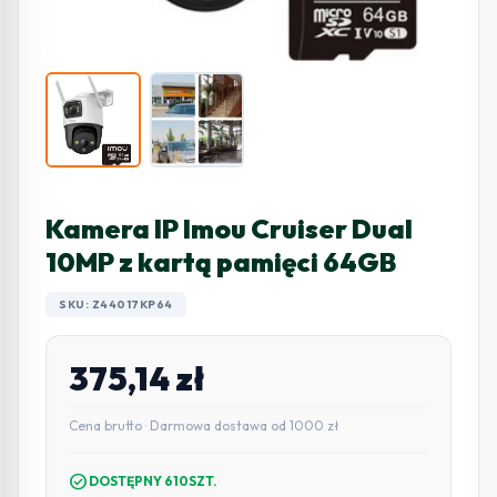
Kamera IP Imou Cruiser Dual
10MP z kartą pamięci 64GB
SKU: Z44017KP64
375,14
zł
Cena brutto · Darmowa dostawa od 1000 zł
check_circle
DOSTĘPNY 610SZT.