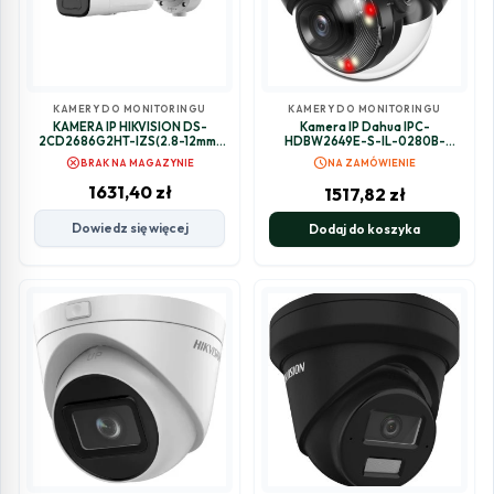
KAMERY DO MONITORINGU
KAMERY DO MONITORINGU
KAMERA IP HIKVISION DS-
Kamera IP Dahua IPC-
2CD2686G2HT-IZS(2.8-12mm)
HDBW2649E-S-IL-0280B-
(eF)
BLACK
cancel
schedule
BRAK NA MAGAZYNIE
NA ZAMÓWIENIE
1631,40
zł
1517,82
zł
Dowiedz się więcej
Dodaj do koszyka