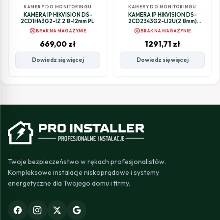
KAMERY DO MONITORINGU
KAMERY DO MONITORINGU
KAMERA IP HIKVISION DS-
KAMERA IP HIKVISION DS-
2CD1H43G2-IZ 2.8-12mm PL
2CD2343G2-LI2U(2.8mm)
(BLACK) PL
cancel
cancel
BRAK NA MAGAZYNIE
BRAK NA MAGAZYNIE
669,00
zł
1291,71
zł
Dowiedz się więcej
Dowiedz się więcej
Twoje bezpieczeństwo w rękach profesjonalistów.
Kompleksowe instalacje niskoprądowe i systemy
energetyczne dla Twojego domu i firmy.