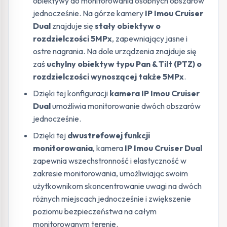
obiektywy do monitorowania osobnych obszarów
jednocześnie. Na górze kamery
IP Imou Cruiser
Dual
znajduje się
stały obiektyw o
rozdzielczości 5MPx
, zapewniający jasne i
ostre nagrania. Na dole urządzenia znajduje się
zaś
uchylny obiektyw typu Pan & Tilt (PTZ) o
rozdzielczości wynoszącej także 5MPx
.
Dzięki tej konfiguracji
kamera IP Imou Cruiser
Dual
umożliwia monitorowanie dwóch obszarów
jednocześnie.
Dzięki tej
dwustrefowej funkcji
monitorowania
, kamera
IP Imou Cruiser Dual
zapewnia wszechstronność i elastyczność w
zakresie monitorowania, umożliwiając swoim
użytkownikom skoncentrowanie uwagi na dwóch
różnych miejscach jednocześnie i zwiększenie
poziomu bezpieczeństwa na całym
monitorowanym terenie.