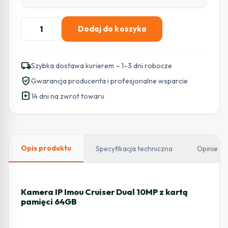
ilość
Dodaj do koszyka
Kamera
IP
Imou
local_shipping
Szybka dostawa kurierem – 1–3 dni robocze
Cruiser
verified_user
Gwarancja producenta i profesjonalne wsparcie
Dual
assignment_return
10MP
14 dni na zwrot towaru
z
kartą
pamięci
64GB
Opis produktu
Specyfikacja techniczna
Opinie
Kamera IP Imou Cruiser Dual 10MP z kartą
pamięci 64GB