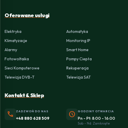
Oferowane usługi
Elektryka
Automatyka
Klimatyzacje
Monitoring IP
Alarmy
Smart Home
Fotowoltaika
Pompy Ciepła
Sieci Komputerowe
Rekuperacja
Telewizja DVB-T
Telewizja SAT
Kontakt & Sklep
ZADZWOŃ DO NAS
GODZINY OTWARCIA
phone
schedule
+48 880 628 509
Pn - Pt: 8:00 - 16:00
Sob - Nd: Zamknięte