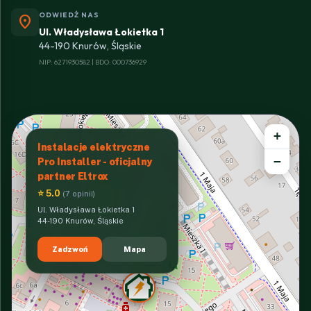
ODWIEDŹ NAS
location_on
Ul. Władysława Łokietka 1
44-190 Knurów, Śląskie
NIP: 6271930582 | BDO: 000736929
+
Instalacje elektryczne
−
Pro Installer - oficjalny
partner Eltrox
⭐ 5.0
(7 opinii)
Ul. Władysława Łokietka 1
44-190 Knurów, Śląskie
Zadzwoń
Mapa