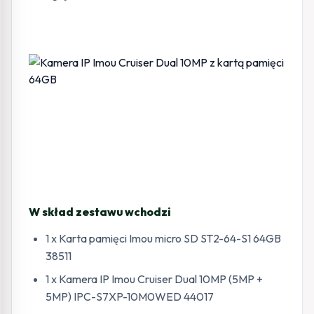
W skład zestawu wchodzi
1 x Karta pamięci Imou micro SD ST2-64-S1 64GB
38511
1 x Kamera IP Imou Cruiser Dual 10MP (5MP +
5MP) IPC-S7XP-10M0WED 44017