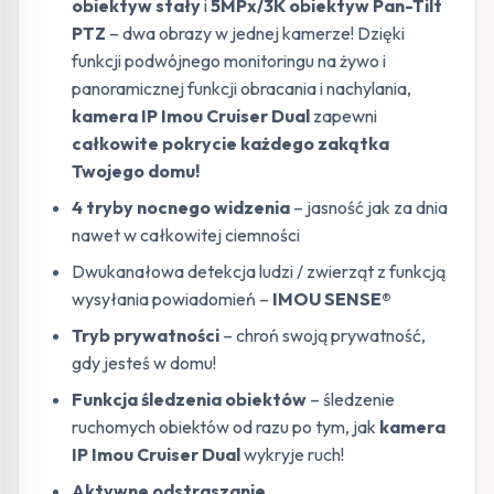
obiektyw stały
i
5MPx/3K obiektyw Pan-Tilt
PTZ
– dwa obrazy w jednej kamerze! Dzięki
funkcji podwójnego monitoringu na żywo i
panoramicznej funkcji obracania i nachylania,
kamera IP Imou Cruiser Dual
zapewni
całkowite pokrycie każdego zakątka
Twojego domu!
4 tryby nocnego widzenia
– jasność jak za dnia
nawet w całkowitej ciemności
Dwukanałowa detekcja ludzi / zwierząt z funkcją
wysyłania powiadomień –
IMOU SENSE®
Tryb prywatności
– chroń swoją prywatność,
gdy jesteś w domu!
Funkcja śledzenia obiektów
– śledzenie
ruchomych obiektów od razu po tym, jak
kamera
IP Imou Cruiser Dual
wykryje ruch!
Aktywne odstraszanie