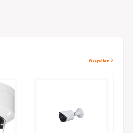
arrow_forward
Wszystkie