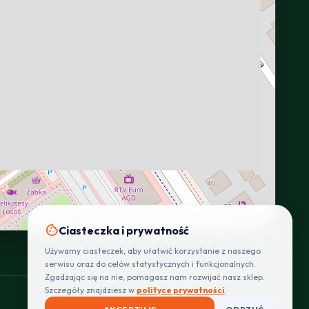
INTERACTIVE VIEW
cookie
Ciasteczka i prywatność
Używamy ciasteczek, aby ułatwić korzystanie z naszego
serwisu oraz do celów statystycznych i funkcjonalnych.
Zgadzając się na nie, pomagasz nam rozwijać nasz sklep.
Szczegóły znajdziesz w
polityce prywatności
.