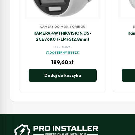
KAMERY DO MONITORINGU
KAMERA 4W1 HIKVISION DS-
Kam
2CE76K0T-LMFS(2.8mm)
SKU: 52623
check_circle
DOSTĘPNY 136SZT.
189,60
zł
Dodaj do koszyka