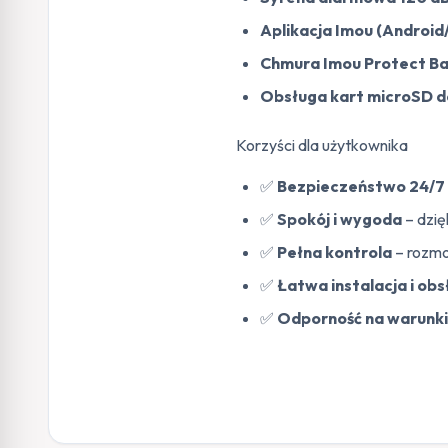
Aplikacja Imou (Android
Chmura Imou Protect Bas
Obsługa kart microSD 
Korzyści dla użytkownika
✅
Bezpieczeństwo 24/7
✅
Spokój i wygoda
– dzię
✅
Pełna kontrola
– rozmo
✅
Łatwa instalacja i ob
✅
Odporność na warunki