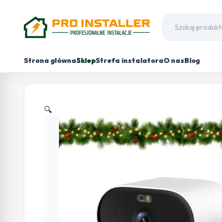
Strona główna
Sklep
Strefa instalatora
O nas
Blog
🔍