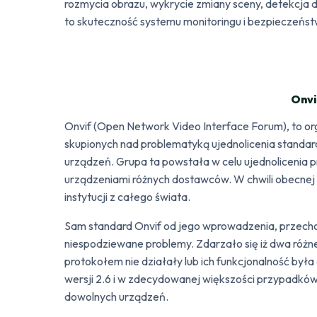
rozmycia obrazu, wykrycie zmiany sceny, detekcja dź
to skuteczność systemu monitoringu i bezpieczeńs
Onvi
Onvif (Open Network Video Interface Forum), to o
skupionych nad problematyką ujednolicenia standar
urządzeń. Grupa ta powstała w celu ujednolicenia p
urządzeniami różnych dostawców. W chwili obecnej 
instytucji z całego świata.
Sam standard Onvif od jego wprowadzenia, przechod
niespodziewane problemy. Zdarzało się iż dwa ró
protokołem nie działały lub ich funkcjonalność był
wersji 2.6 i w zdecydowanej większości przypadk
dowolnych urządzeń.