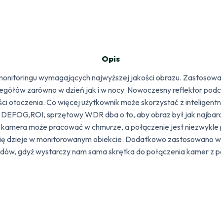
Opis
h monitoringu wymagających najwyższej jakości obrazu. Zastoso
gółów zarówno w dzień jak i w nocy. Nowoczesny reflektor podcz
ści otoczenia. Co więcej użytkownik może skorzystać z inteligent
tj. DEFOG,ROI, sprzętowy WDR dba o to, aby obraz był jak najbard
 kamera może pracować w chmurze, a połączenie jest niezwykle 
się dzieje w monitorowanym obiekcie. Dodatkowo zastosowano w 
dów, gdyż wystarczy nam sama skrętka do połączenia kamer z po