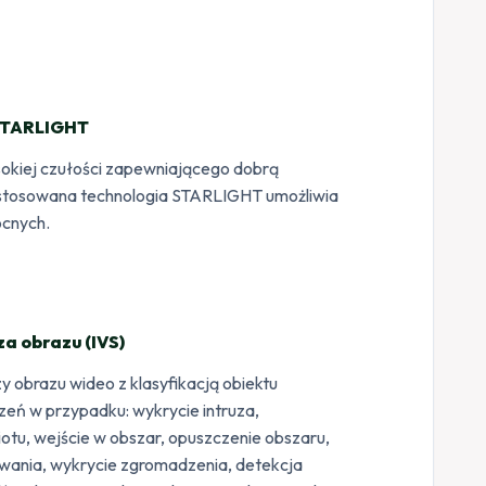
STARLIGHT
okiej czułości zapewniającego dobrą
astosowana technologia STARLIGHT umożliwia
ocnych.
za obrazu (IVS)
zy obrazu wideo z klasyfikacją obiektu
eń w przypadku: wykrycie intruza,
miotu, wejście w obszar, opuszczenie obszaru,
kowania, wykrycie zgromadzenia, detekcja