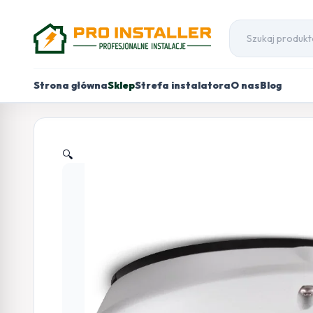
Strona główna
Sklep
Strefa instalatora
O nas
Blog
🔍