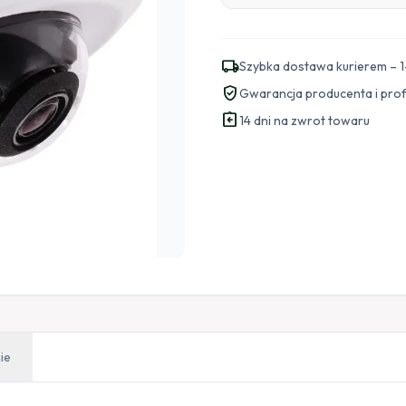
local_shipping
Szybka dostawa kurierem – 1
verified_user
Gwarancja producenta i pro
assignment_return
14 dni na zwrot towaru
ie