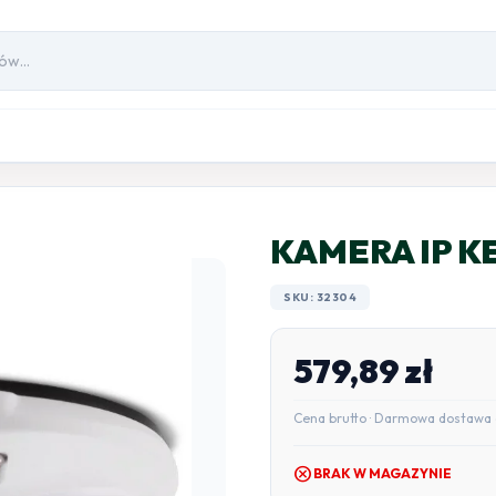
KAMERA IP K
SKU: 32304
579,89
zł
Cena brutto · Darmowa dostawa 
cancel
BRAK W MAGAZYNIE