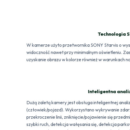
Technologia 
W kamerze użyto przetwornika SONY Starvis o wys
widoczność nawet przy minimalnym oświetleniu. Z
uzyskanie obrazu w kolorze również w warunkach n
Inteligentna anali
Dużą zaletą kamery jest obsługa inteligentnej anali
(człowiek/pojazd). Wykorzystano wykrywanie zdarz
przekroczenie linii, zniknięcie/pojawienie się przed
szybki ruch, detekcja wałęsania się, detekcja par