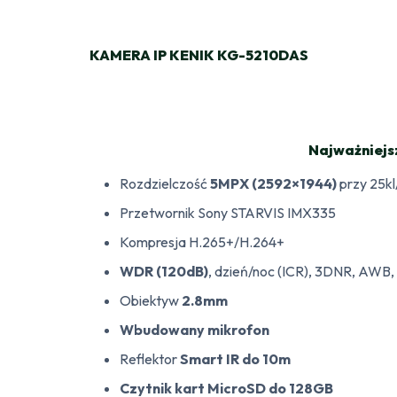
KAMERA IP KENIK KG-5210DAS
Najważniejs
Rozdzielczość
5MPX (2592×1944)
przy 25kl
Przetwornik Sony STARVIS IMX335
Kompresja H.265+/H.264+
WDR (120dB)
, dzień/noc (ICR), 3DNR, AWB
Obiektyw
2.8mm
Wbudowany mikrofon
Reflektor
Smart IR do 10m
Czytnik kart MicroSD do 128GB