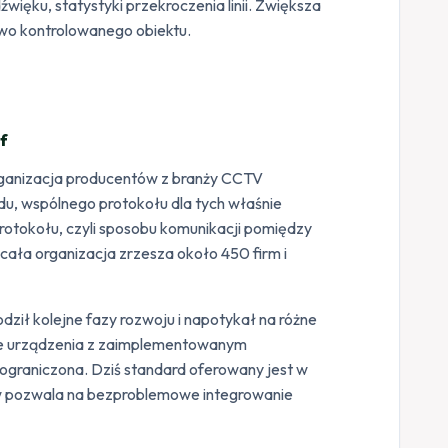
więku, statystyki przekroczenia linii. Zwiększa
two kontrolowanego obiektu.
f
rganizacja producentów z branży CCTV
du, wspólnego protokołu dla tych właśnie
rotokołu, czyli sposobu komunikacji pomiędzy
cała organizacja zrzesza około 450 firm i
ził kolejne fazy rozwoju i napotykał na różne
żne urządzenia z zaimplementowanym
a ograniczona. Dziś standard oferowany jest w
ów pozwala na bezproblemowe integrowanie