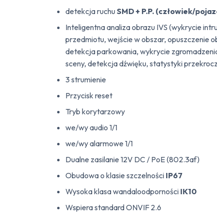
detekcja ruchu
SMD + P.P. (człowiek/pojaz
Inteligentna analiza obrazu IVS (wykrycie intru
przedmiotu, wejście w obszar, opuszczenie ob
detekcja parkowania, wykrycie zgromadzenia
sceny, detekcja dźwięku, statystyki przekroczen
3 strumienie
Przycisk reset
Tryb korytarzowy
we/wy audio 1/1
we/wy alarmowe 1/1
Dualne zasilanie 12V DC / PoE (802.3af)
Obudowa o klasie szczelności
IP67
Wysoka klasa wandaloodporności
IK10
Wspiera standard ONVIF 2.6