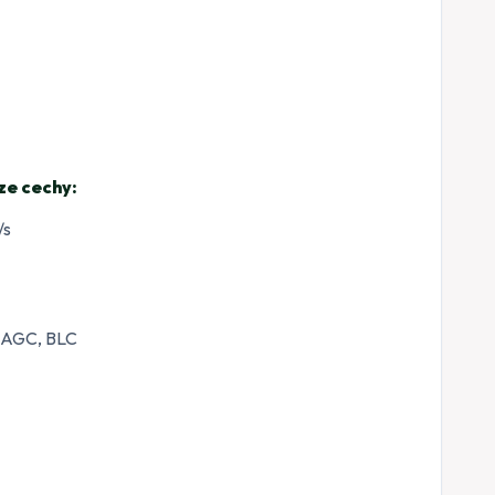
ze cechy:
/s
, AGC, BLC