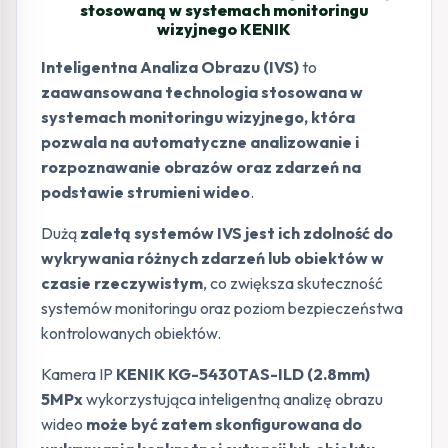
stosowaną w systemach monitoringu
wizyjnego KENIK
Inteligentna Analiza Obrazu (IVS)
to
zaawansowana technologia stosowana w
systemach monitoringu wizyjnego, która
pozwala na automatyczne analizowanie i
rozpoznawanie obrazów oraz zdarzeń na
podstawie strumieni wideo
.
Dużą
zaletą systemów IVS jest ich zdolność do
wykrywania różnych zdarzeń lub obiektów w
czasie rzeczywistym
, co zwiększa skuteczność
systemów monitoringu oraz poziom bezpieczeństwa
kontrolowanych obiektów.
Kamera IP
KENIK KG-5430TAS-ILD (2.8mm)
5MPx
wykorzystująca inteligentną analizę obrazu
wideo
może być zatem skonfigurowana do