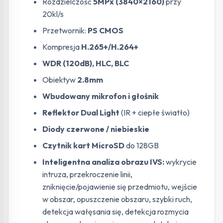
Rozdzielczość
5MPx (3840×2160)
przy
20kl/s
Przetwornik:
PS CMOS
Kompresja
H.265+/H.264+
WDR (120dB), HLC, BLC
Obiektyw
2.8mm
Wbudowany mikrofon i głośnik
Reflektor Dual Light
(IR + ciepłe światło)
Diody czerwone / niebieskie
Czytnik kart MicroSD
do 128GB
Inteligentna analiza obrazu IVS:
wykrycie
intruza, przekroczenie linii,
zniknięcie/pojawienie się przedmiotu, wejście
w obszar, opuszczenie obszaru, szybki ruch,
detekcja wałęsania się, detekcja rozmycia