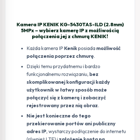
Kamera IP KENIK KG-5430TAS-ILD (2.8mm)
5MPx – wybierz kamerę IP z możliwością
połączenia jej z chmurą KENIK!
Każda kamera IP
Kenik
posiada
możliwość
połączenia poprzez chmurę
.
Dzięki temu przydatnemu i bardzo
funkcjonalnemu rozwiązaniu,
bez
skomplikowanej konfiguracji każdy
użytkownik w łatwy sposób może
połączyć się z kamerą i zobaczyć
rejestrowany przez nią obraz
.
Nie jest konieczne do tego
przekierowanie portów ani publiczny
adres IP
, wystarczy podłączenie do internetu
(również LTE) i
założenie konta na