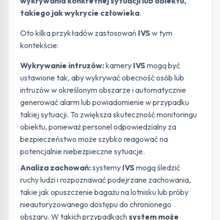
wykrywania konkretnej sytuacji lub obiektu,
takiego jak wykrycie człowieka
.
Oto kilka przykładów zastosowań
IVS
w tym
kontekście:
Wykrywanie intruzów:
kamery
IVS
mogą być
ustawione tak, aby wykrywać obecność osób lub
intruzów w określonym obszarze i automatycznie
generować alarm lub powiadomienie w przypadku
takiej sytuacji. To zwiększa skuteczność monitoringu
obiektu, ponieważ personel odpowiedzialny za
bezpieczeństwo może szybko reagować na
potencjalnie niebezpieczne sytuacje.
Analiza zachowań:
systemy
IVS
mogą śledzić
ruchy ludzi i rozpoznawać podejrzane zachowania,
takie jak opuszczenie bagażu na lotnisku lub próby
nieautoryzowanego dostępu do chronionego
obszaru. W takich przypadkach
system może