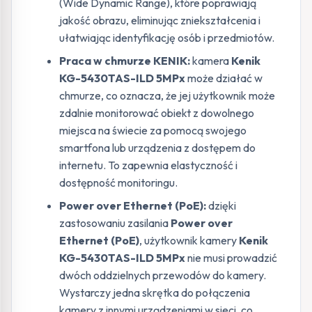
(Wide Dynamic Range), które poprawiają
jakość obrazu, eliminując zniekształcenia i
ułatwiając identyfikację osób i przedmiotów.
Praca w chmurze KENIK:
kamera
Kenik
KG-5430TAS-ILD 5MPx
może działać w
chmurze, co oznacza, że jej użytkownik może
zdalnie monitorować obiekt z dowolnego
miejsca na świecie za pomocą swojego
smartfona lub urządzenia z dostępem do
internetu. To zapewnia elastyczność i
dostępność monitoringu.
Power over Ethernet (PoE):
dzięki
zastosowaniu zasilania
Power over
Ethernet (PoE)
, użytkownik kamery
Kenik
KG-5430TAS-ILD 5MPx
nie musi prowadzić
dwóch oddzielnych przewodów do kamery.
Wystarczy jedna skrętka do połączenia
kamery z innymi urządzeniami w sieci, co