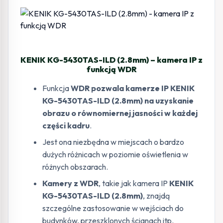
KENIK KG-5430TAS-ILD (2.8mm) – kamera IP z
funkcją WDR
Funkcja
WDR
pozwala kamerze IP KENIK
KG-5430TAS-ILD (2.8mm)
na uzyskanie
obrazu o równomiernej jasności w każdej
części kadru
.
Jest ona niezbędna w miejscach o bardzo
dużych różnicach w poziomie oświetlenia w
różnych obszarach.
Kamery z WDR
, takie jak kamera IP
KENIK
KG-5430TAS-ILD (2.8mm)
, znajdą
szczególne zastosowanie w wejściach do
budynków, przeszklonych ścianach itp.