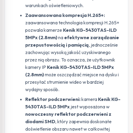
warunkach oświetleniowych.
Zaawansowana kompresja H.265+:
zaawansowana technologia kompresji H.265+
pozwala kamerze
Kenik KG-5430TAS-ILD
5MPx (2.8mm)
na
efektywne zarządzanie
przepustowością i pamięcią
, jednocześnie
zachowując wysoką jakość uzyskiwanego
przez nią obrazu. To oznacza, że użytkownik
kamery IP
Kenik KG-5430TAS-ILD 5MPx
(2.8mm)
może oszczędzać miejsce na dysku i
przesyłać strumienie wideo w bardziej
wydajny sposób.
Reflektor podczerwieni:
kamera
Kenik KG-
5430TAS-ILD 5MPx
jest wyposażona w
nowoczesny reflektor podczerwieni z
diodami SMD
, który zapewnia doskonałe
doświetlenie obszaru nawet w całkowitej