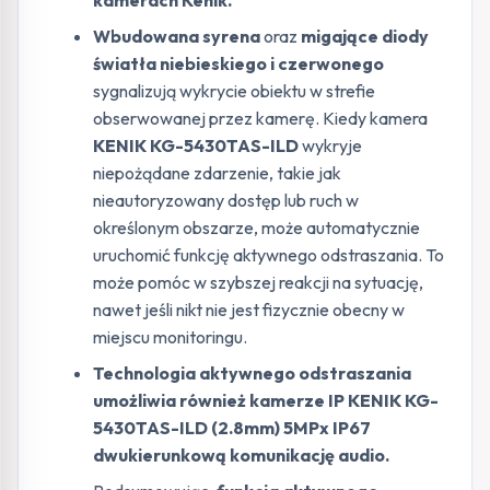
kamerach Kenik.
Wbudowana syrena
oraz
migające diody
światła niebieskiego i czerwonego
sygnalizują wykrycie obiektu w strefie
obserwowanej przez kamerę. Kiedy kamera
KENIK KG-5430TAS-ILD
wykryje
niepożądane zdarzenie, takie jak
nieautoryzowany dostęp lub ruch w
określonym obszarze, może automatycznie
uruchomić funkcję aktywnego odstraszania. To
może pomóc w szybszej reakcji na sytuację,
nawet jeśli nikt nie jest fizycznie obecny w
miejscu monitoringu.
Technologia aktywnego odstraszania
umożliwia również kamerze IP KENIK KG-
5430TAS-ILD (2.8mm) 5MPx IP67
dwukierunkową komunikację audio.