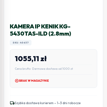
KAMERA IP KENIK KG-
5430TAS-ILD (2.8mm)
SKU: 40637
1055,11
zł
Cena brutto · Darmowa dostawa od 1000 zł
cancel
BRAK W MAGAZYNIE
local_shipping
Szybka dostawa kurierem – 1–3 dni robocze