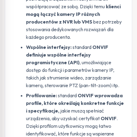
współpracować ze sobą. Dzięki temu
klienci
mogą łączyć kamery IP różnych
producentów z NVR lub VMS
bez potrzeby
stosowania dedykowanych rozwiązań dla
każdego producenta.
Wspólne interfejsy:
standard
ONVIF
definiuje wspólne interfejsy
programistyczne (API)
, umożliwiające
dostęp do funkcji i parametrów kamery IP,
takich jak strumienie wideo, zarządzanie
kamerą, sterowanie PTZ (pan-tilt-zoom) itp.
Profilowanie:
standard
ONVIF wprowadza
profile, które określają konkretne funkcje
i specyfikacje,
jakie muszą spełniać
urządzenia, aby uzyskać certyfikat
ONVIF
.
Dzięki profilom użytkownicy mogą łatwo
identyfikować, które funkcje są wspierane