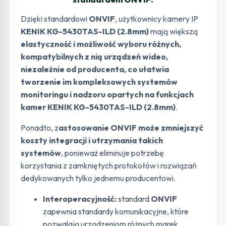
Dzięki standardowi
ONVIF
, użytkownicy kamery IP
KENIK KG-5430TAS-ILD (2.8mm)
mają większą
elastyczność i możliwość wyboru różnych,
kompatybilnych z nią urządzeń wideo,
niezależnie od producenta, co ułatwia
tworzenie im kompleksowych systemów
monitoringu i nadzoru opartych na funkcjach
kamer KENIK KG-5430TAS-ILD (2.8mm)
.
Ponadto, z
astosowanie ONVIF może zmniejszyć
koszty integracji i utrzymania takich
systemów
, ponieważ eliminuje potrzebę
korzystania z zamkniętych protokołów i rozwiązań
dedykowanych tylko jednemu producentowi.
Interoperacyjność:
standard
ONVIF
zapewnia standardy komunikacyjne, które
pozwalają urządzeniom różnych marek