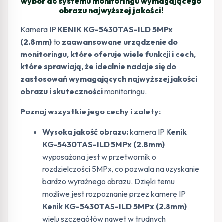
wybór do systemu monitoringu wymagającego
obrazu najwyższej jakości!
Kamera IP
KENIK KG-5430TAS-ILD 5MPx
(2.8mm)
to
zaawansowane urządzenie do
monitoringu, które oferuje wiele funkcji i cech,
które sprawiają, że idealnie nadaje się do
zastosowań wymagających najwyższej jakości
obrazu i skuteczności
monitoringu.
Poznaj wszystkie jego cechy i zalety:
Wysoka jakość obrazu:
kamera IP
Kenik
KG-5430TAS-ILD 5MPx (2.8mm)
wyposażona jest w przetwornik o
rozdzielczości 5MPx, co pozwala na uzyskanie
bardzo wyraźnego obrazu. Dzięki temu
możliwe jest rozpoznanie przez kamerę IP
Kenik KG-5430TAS-ILD 5MPx (2.8mm)
wielu szczegółów nawet w trudnych