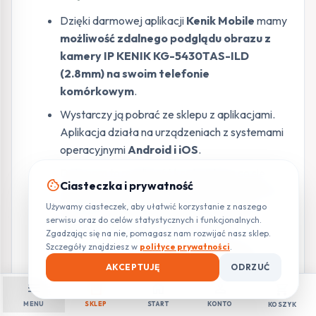
Dzięki darmowej aplikacji
Kenik Mobile
mamy
możliwość zdalnego podglądu obrazu z
kamery IP KENIK KG-5430TAS-ILD
(2.8mm) na swoim telefonie
komórkowym
.
Wystarczy ją pobrać ze sklepu z aplikacjami.
Aplikacja działa na urządzeniach z systemami
operacyjnymi
Android i iOS
.
Daje nam to możliwość kontroli tego co się
cookie
Ciasteczka i prywatność
dzieje w monitorowanym przez naszą kamerę
Używamy ciasteczek, aby ułatwić korzystanie z naszego
IP KENIK KG-5430TAS-ILD (2.8mm)
serwisu oraz do celów statystycznych i funkcjonalnych.
obiekcie z każdego miejsca na świecie.
Zgadzając się na nie, pomagasz nam rozwijać nasz sklep.
Szczegóły znajdziesz w
polityce prywatności
.
Przy połączeniu w chmurze
wystarczy
wpisać numer ID naszego egzemplarza
AKCEPTUJĘ
ODRZUĆ
kamery IP KENIK KG-5430TAS-ILD
menu
shopping_bag
home
person
shopping_cart
(2.8mm)
i cieszyć się zdalnym dostępem do
MENU
SKLEP
START
KONTO
KOSZYK