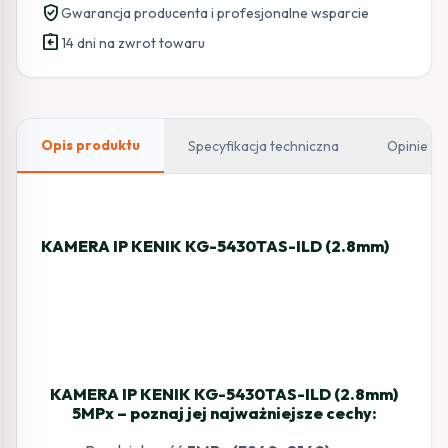
verified_user
Gwarancja producenta i profesjonalne wsparcie
assignment_return
14 dni na zwrot towaru
Opis produktu
Specyfikacja techniczna
Opinie
KAMERA IP KENIK KG-5430TAS-ILD (2.8mm)
KAMERA IP KENIK KG-5430TAS-ILD (2.8mm)
5MPx – poznaj jej najważniejsze cechy: