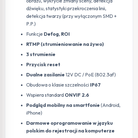
obrazu, wykrycie zmiany sceny, detekcja
dźwięku, statystyki przekroczenia linii,
detekcja twarzy (przy wyłączonym SMD +
P.P.)
Funkcje
Defog, ROI
RTMP (strumieniowanie na żywo)
3 strumienie
Przycisk reset
Dualne zasilanie
12V DC / PoE (802.3af)
Obudowa o klasie szczelności
IP67
Wspiera standard
ONVIF 2.6
Podgląd mobilny na smartfonie
(Android,
iPhone)
Darmowe oprogramowanie w języku
polskim do rejestracji na komputerze