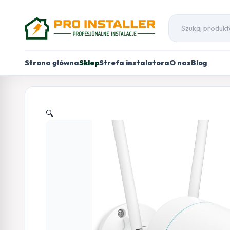
Strona główna
Sklep
Strefa instalatora
O nas
Blog
🔍