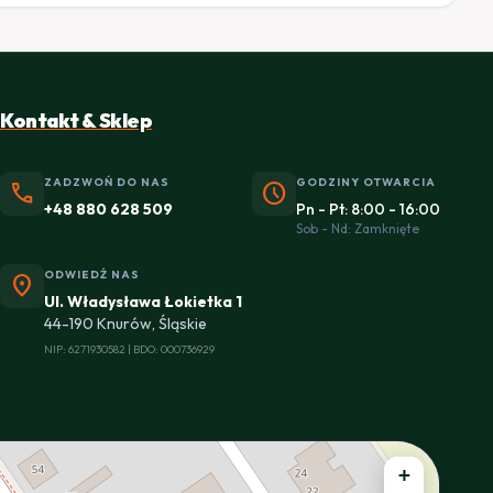
Kontakt & Sklep
ZADZWOŃ DO NAS
GODZINY OTWARCIA
phone
schedule
+48 880 628 509
Pn - Pt: 8:00 - 16:00
Sob - Nd: Zamknięte
ODWIEDŹ NAS
location_on
Ul. Władysława Łokietka 1
44-190 Knurów, Śląskie
NIP: 6271930582 | BDO: 000736929
+