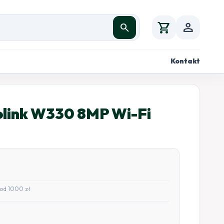
shopping_cart
person
search
Kontakt
olink W330 8MP Wi-Fi
od 1000 zł