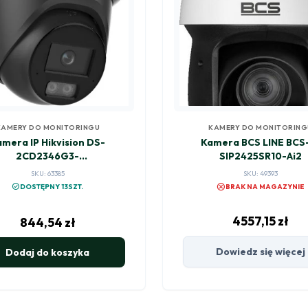
KAMERY DO MONITORINGU
KAMERY DO MONITORING
mera IP Hikvision DS-
Kamera BCS LINE BCS
2CD2346G3-
SIP2425SR10-Ai2
Z2UY(2.8/4mm)/BLACK
SKU: 63385
SKU: 49393
cancel
check_circle
DOSTĘPNY 13SZT.
BRAK NA MAGAZYNIE
4557,15
zł
844,54
zł
Dowiedz się więcej
Dodaj do koszyka