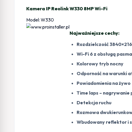
Kamera IP Reolink W330 8MP Wi-Fi
Model: W330
Najważniejsze cechy:
Rozdzielczość 3840×216
Wi-Fi 6 z obsługą pasma
Kolorowy tryb nocny
Odporność na warunki a
Powiadomienia na żywo
Time laps – nagrywanie
Detekcja ruchu
Rozmowa dwukierunkowa
Wbudowany reflektor i 