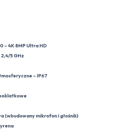
0 –
4K 8MP Ultra HD
 2,4/5 GHz
tmosferyczne – IP67
 poklatkowe
 (wbudowany mikrofon i głośnik)
syrena