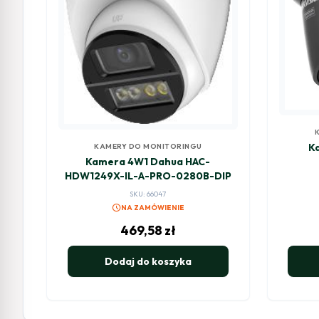
Ka
KAMERY DO MONITORINGU
Kamera 4W1 Dahua HAC-
HDW1249X-IL-A-PRO-0280B-DIP
I
SKU: 66047
schedule
NA ZAMÓWIENIE
469,58
zł
Dodaj do koszyka