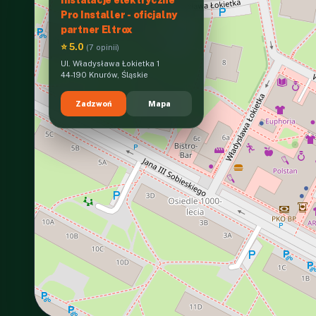
Pro Installer - oficjalny
partner Eltrox
⭐ 5.0
(7 opinii)
Ul. Władysława Łokietka 1
44-190 Knurów, Śląskie
Zadzwoń
Mapa