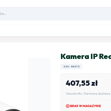
Kamera IP Re
SKU: 58875
407,55
zł
Cena brutto · Darmowa dostawa 
cancel
BRAK W MAGAZYNIE