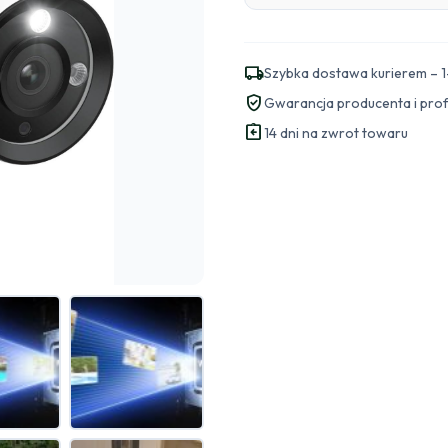
local_shipping
Szybka dostawa kurierem – 1
verified_user
Gwarancja producenta i pro
assignment_return
14 dni na zwrot towaru