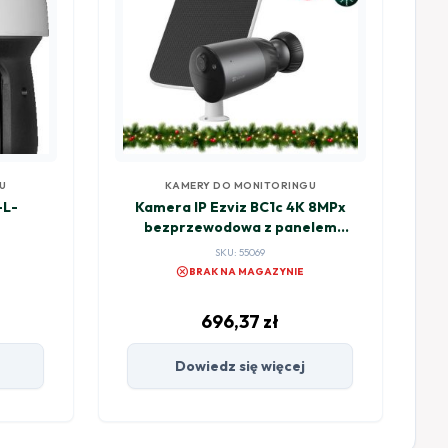
U
KAMERY DO MONITORINGU
-L-
Kamera IP Ezviz BC1c 4K 8MPx
bezprzewodowa z panelem
solarnym
SKU: 55069
cancel
BRAK NA MAGAZYNIE
696,37
zł
Dowiedz się więcej