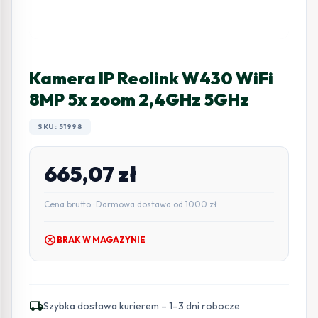
Kamera IP Reolink W430 WiFi
8MP 5x zoom 2,4GHz 5GHz
SKU: 51998
665,07
zł
Cena brutto · Darmowa dostawa od 1000 zł
cancel
BRAK W MAGAZYNIE
local_shipping
Szybka dostawa kurierem – 1–3 dni robocze