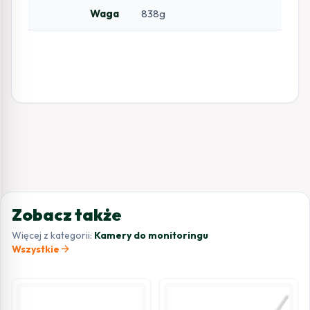
Waga
838g
Zobacz także
Więcej z kategorii:
Kamery do monitoringu
arrow_forward
Wszystkie