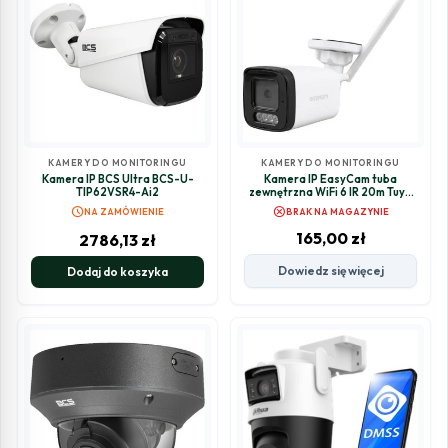
KAMERY DO MONITORINGU
KAMERY DO MONITORINGU
Kamera IP BCS Ultra BCS-U-
Kamera IP EasyCam tuba
TIP62VSR4-Ai2
zewnętrzna WiFi 6 IR 20m Tuya
3MP EC-3T4IR-Z6W
schedule
cancel
NA ZAMÓWIENIE
BRAK NA MAGAZYNIE
165,00
zł
2786,13
zł
Dowiedz się więcej
Dodaj do koszyka