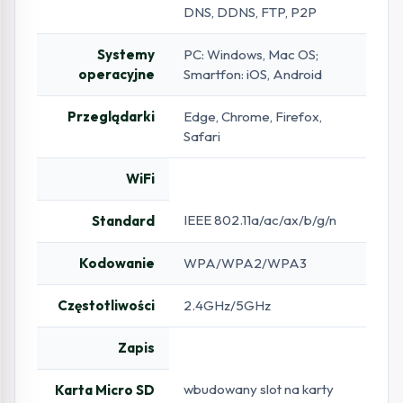
DNS, DDNS, FTP, P2P
Systemy
PC: Windows, Mac OS;
operacyjne
Smartfon: iOS, Android
Przeglądarki
Edge, Chrome, Firefox,
Safari
WiFi
IEEE 802.11a/ac/ax/b/g/n
Standard
Kodowanie
WPA/WPA2/WPA3
Częstotliwości
2.4GHz/5GHz
Zapis
wbudowany slot na karty
Karta Micro SD