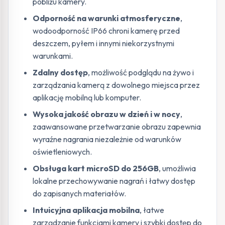
pobliżu kamery.
Odporność na warunki atmosferyczne
,
wodoodporność IP66 chroni kamerę przed
deszczem, pyłem i innymi niekorzystnymi
warunkami.
Zdalny dostęp
, możliwość podglądu na żywo i
zarządzania kamerą z dowolnego miejsca przez
aplikację mobilną lub komputer.
Wysoka jakość obrazu w dzień i w nocy
,
zaawansowane przetwarzanie obrazu zapewnia
wyraźne nagrania niezależnie od warunków
oświetleniowych.
Obsługa kart microSD do 256GB
, umożliwia
lokalne przechowywanie nagrań i łatwy dostęp
do zapisanych materiałów.
Intuicyjna aplikacja mobilna
, łatwe
zarządzanie funkcjami kamery i szybki dostęp do