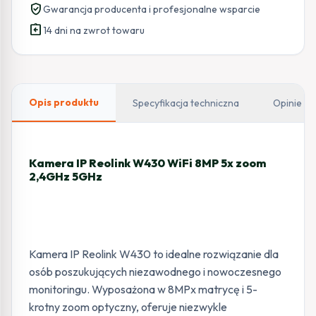
verified_user
Gwarancja producenta i profesjonalne wsparcie
assignment_return
14 dni na zwrot towaru
Opis produktu
Specyfikacja techniczna
Opinie
Kamera IP Reolink W430 WiFi 8MP 5x zoom
2,4GHz 5GHz
Kamera IP Reolink W430 to idealne rozwiązanie dla
osób poszukujących niezawodnego i nowoczesnego
monitoringu. Wyposażona w 8MPx matrycę i 5-
krotny zoom optyczny, oferuje niezwykle