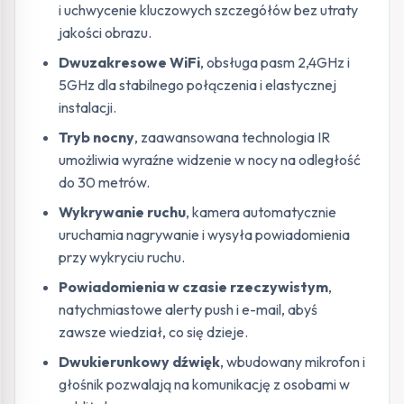
i uchwycenie kluczowych szczegółów bez utraty
jakości obrazu.
Dwuzakresowe WiFi
, obsługa pasm 2,4GHz i
5GHz dla stabilnego połączenia i elastycznej
instalacji.
Tryb nocny
, zaawansowana technologia IR
umożliwia wyraźne widzenie w nocy na odległość
do 30 metrów.
Wykrywanie ruchu
, kamera automatycznie
uruchamia nagrywanie i wysyła powiadomienia
przy wykryciu ruchu.
Powiadomienia w czasie rzeczywistym
,
natychmiastowe alerty push i e-mail, abyś
zawsze wiedział, co się dzieje.
Dwukierunkowy dźwięk
, wbudowany mikrofon i
głośnik pozwalają na komunikację z osobami w