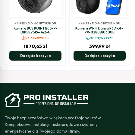
KAMERY DO MONITORINGU
KAMERY DO MONITORINGU
Kamera BCS POINT BCS-P-
Kamera WI-FI Dahua P3D-3F-
DIP58VSR4-Ai2-G
PV-0280B/0600B
schedule
check_circle
NA ZAMÓWIENIE
DOSTĘPNY 4SZT.
1870,65
zł
399,99
zł
Dodaj do koszyka
Dodaj do koszyka
Twoje bezpieczeństwo w rękach profesjonalistów.
Kompleksowe instalacje niskoprądowe i systemy
energetyczne dla Twojego domu i firmy.