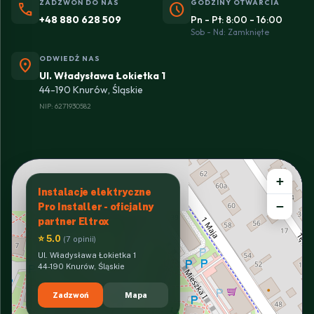
ZADZWOŃ DO NAS
GODZINY OTWARCIA
phone
schedule
+48 880 628 509
Pn - Pt: 8:00 - 16:00
Sob - Nd: Zamknięte
ODWIEDŹ NAS
location_on
Ul. Władysława Łokietka 1
44-190 Knurów, Śląskie
NIP: 6271930582
+
Instalacje elektryczne
−
Pro Installer - oficjalny
partner Eltrox
⭐ 5.0
(7 opinii)
Ul. Władysława Łokietka 1
44-190 Knurów, Śląskie
Zadzwoń
Mapa