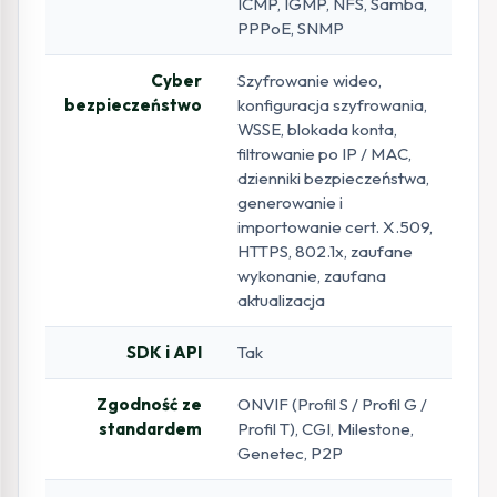
ICMP, IGMP, NFS, Samba,
PPPoE, SNMP
Cyber
Szyfrowanie wideo,
bezpieczeństwo
konfiguracja szyfrowania,
WSSE, blokada konta,
filtrowanie po IP / MAC,
dzienniki bezpieczeństwa,
generowanie i
importowanie cert. X.509,
HTTPS, 802.1x, zaufane
wykonanie, zaufana
aktualizacja
SDK i API
Tak
Zgodność ze
ONVIF (Profil S / Profil G /
standardem
Profil T), CGI, Milestone,
Genetec, P2P