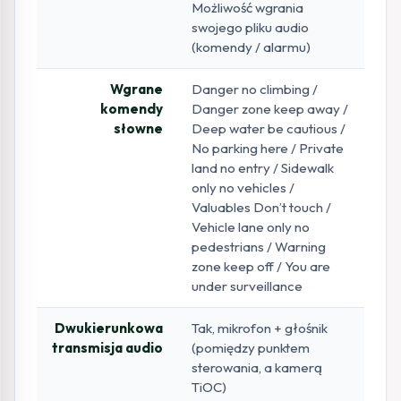
Możliwość wgrania
swojego pliku audio
(komendy / alarmu)
Wgrane
Danger no climbing /
komendy
Danger zone keep away /
słowne
Deep water be cautious /
No parking here / Private
land no entry / Sidewalk
only no vehicles /
Valuables Don’t touch /
Vehicle lane only no
pedestrians / Warning
zone keep off / You are
under surveillance
Dwukierunkowa
Tak, mikrofon + głośnik
transmisja audio
(pomiędzy punktem
sterowania, a kamerą
TiOC)