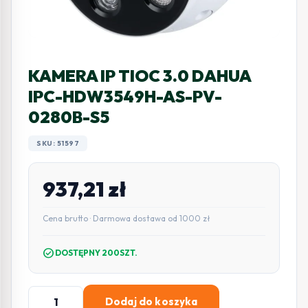
KAMERA IP TIOC 3.0 DAHUA
IPC-HDW3549H-AS-PV-
0280B-S5
SKU: 51597
937,21
zł
Cena brutto · Darmowa dostawa od 1000 zł
check_circle
DOSTĘPNY 200SZT.
ilość
Dodaj do koszyka