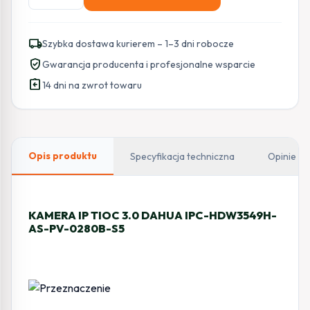
KAMERA
IP
TIOC
local_shipping
Szybka dostawa kurierem – 1–3 dni robocze
3.0
verified_user
Gwarancja producenta i profesjonalne wsparcie
DAHUA
assignment_return
IPC-
14 dni na zwrot towaru
HDW3549H-
AS-
PV-
0280B-
Opis produktu
Specyfikacja techniczna
Opinie
S5
KAMERA IP TIOC 3.0 DAHUA IPC-HDW3549H-
AS-PV-0280B-S5