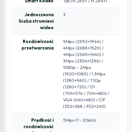
Smart Kodek
Tak (H.265+ / H.264+)
Jednoczesna
3
liczba strumieni
wideo
Rozdzielczość
5Mpx (2592×1944) /
przetwarzania
4Mpx (2688×1520) /
4Mpx (2560×1440) /
3Mpx (2304×1296) /
1080p – 2Mpx
(1920×1080) / 1.3Mpx
(1280×960) / 720p
(1280×720) / D1
(704×576 / 704×480) /
VGA (640×480) / CIF
(352×288 / 352×240)
Prędkość i
5Mpx (1 ~ 20kl/s)
rozdzielczość