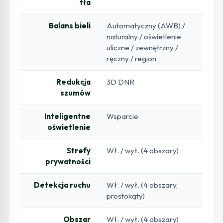
tła
Balans bieli
Automatyczny (AWB) /
naturalny / oświetlenie
uliczne / zewnętrzny /
ręczny / region
Redukcja
3D DNR
szumów
Inteligentne
Wsparcie
oświetlenie
Strefy
Wł. / wył. (4 obszary)
prywatności
Detekcja ruchu
Wł. / wył. (4 obszary,
prostokąty)
Obszar
Wł. / wył. (4 obszary)