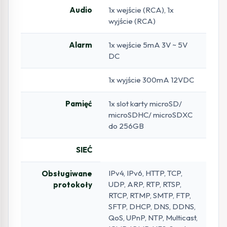
Audio
1x wejście (RCA), 1x
wyjście (RCA)
Alarm
1x wejście 5mA 3V ~ 5V
DC
1x wyjście 300mA 12VDC
Pamięć
1x slot karty microSD/
microSDHC/ microSDXC
do 256GB
SIEĆ
IPv4, IPv6, HTTP, TCP,
Obsługiwane
UDP, ARP, RTP, RTSP,
protokoły
RTCP, RTMP, SMTP, FTP,
SFTP, DHCP, DNS, DDNS,
QoS, UPnP, NTP, Multicast,