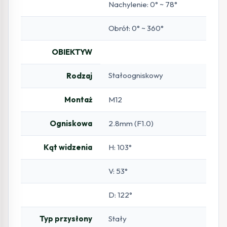
Nachylenie: 0° ~ 78°
Obrót: 0° ~ 360°
OBIEKTYW
Stałoogniskowy
Rodzaj
Montaż
M12
Ogniskowa
2.8mm (F1.0)
Kąt widzenia
H: 103°
V: 53°
D: 122°
Typ przysłony
Stały