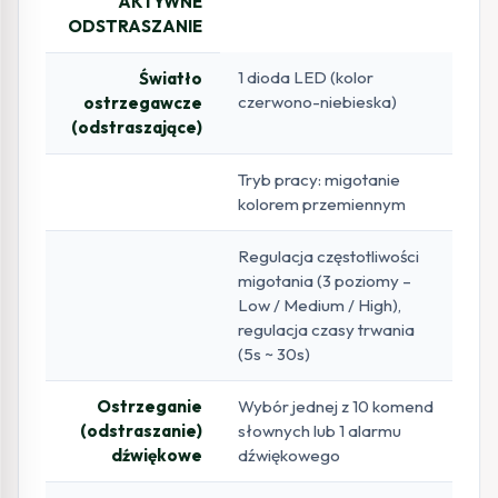
AKTYWNE
ODSTRASZANIE
1 dioda LED (kolor
Światło
czerwono-niebieska)
ostrzegawcze
(odstraszające)
Tryb pracy: migotanie
kolorem przemiennym
Regulacja częstotliwości
migotania (3 poziomy –
Low / Medium / High),
regulacja czasy trwania
(5s ~ 30s)
Ostrzeganie
Wybór jednej z 10 komend
(odstraszanie)
słownych lub 1 alarmu
dźwiękowe
dźwiękowego