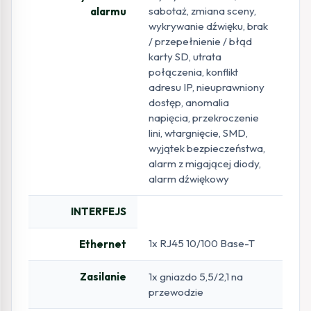
sabotaż, zmiana sceny,
alarmu
wykrywanie dźwięku, brak
/ przepełnienie / błąd
karty SD, utrata
połączenia, konflikt
adresu IP, nieuprawniony
dostęp, anomalia
napięcia, przekroczenie
lini, wtargnięcie, SMD,
wyjątek bezpieczeństwa,
alarm z migającej diody,
alarm dźwiękowy
INTERFEJS
1x RJ45 10/100 Base-T
Ethernet
Zasilanie
1x gniazdo 5,5/2,1 na
przewodzie