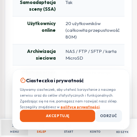
Samoadaptacja
Tak
sceny (SSA)
Użytkownicy
20 użytkowników
online
(całkowita przepustowość
80M)
Archiwizacja
NAS / FTP / SFTP / karta
sieciowa
MicroSD
Obsługa przez
IE: IE8 i nowsze wersje
przeglądarki
cookie
Ciasteczka i prywatność
www
Używamy ciasteczek, aby ułatwić korzystanie z naszego
serwisu oraz do celów statystycznych i funkcjonalnych.
Chrome
Zgadzając się na nie, pomagasz nam rozwijać nasz sklep.
Szczegóły znajdziesz w
polityce prywatności
.
Firefox
AKCEPTUJĘ
ODRZUĆ
menu
shopping_bag
home
person
shopping_cart
Safari: Safari 12 i nowsze
MENU
SKLEP
START
KONTO
KOSZYK
wersje