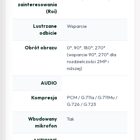
zainteresowania
(Roi)
Lustrzane
Wsparcie
odbicie
Obrót obrazu
0°, 90°, 180°, 270°
(wsparcie 90°, 270° dla
rozdzielczości 2MP i
niższej)
AUDIO
PCM / G.711a / G.711Mu /
Kompresja
G.726 / G.723
Wbudowany
Tak
mikrofon