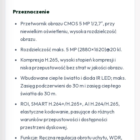
Przeznaczenie
Przetwornik obrazu CMOS 5 MP 1/2,7″, przy
niewielkim oświetleniu, wysoka rozdzielczość
obrazu.
Rozdzielczość maks. 5 MP (2880×1620)@20 kl.
Kompresja H.265, wysoki stopień kompresji i
niska przepustowość bez strat w jakości obrazu.
Wbudowane ciepłe światło i dioda IR LED; maks.
Zasięg podczerwieni do 30 m i zasięg ciepłego
światła do 30 m.
ROI, SMART H.264+/H.265+, AI H.264/H.265,
elastyczne kodowanie, pasujące do różnych
warunków przepustowości i dostępności
przestrzeni dyskowej.
Funkcje: Ręczna regulacja obrotu uchytu, WDR,