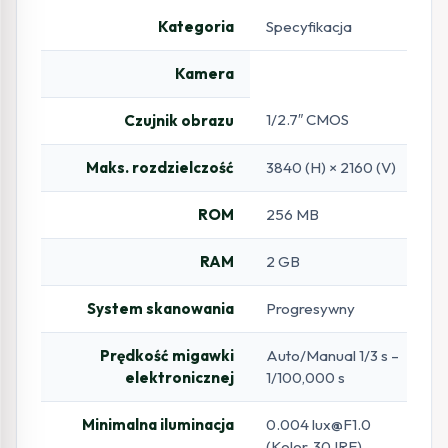
Kategoria
Specyfikacja
Kamera
1/2.7″ CMOS
Czujnik obrazu
Maks. rozdzielczość
3840 (H) × 2160 (V)
ROM
256 MB
RAM
2 GB
System skanowania
Progresywny
Prędkość migawki
Auto/Manual 1/3 s –
elektronicznej
1/100,000 s
Minimalna iluminacja
0.004 lux@F1.0
(Kolor, 30 IRE)