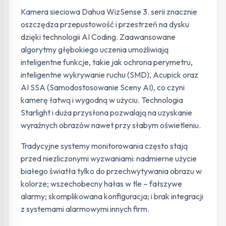
Kamera sieciowa Dahua WizSense 3. serii znacznie
oszczędza przepustowość i przestrzeń na dysku
dzięki technologii AI Coding. Zaawansowane
algorytmy głębokiego uczenia umożliwiają
inteligentne funkcje, takie jak ochrona perymetru,
inteligentne wykrywanie ruchu (SMD), Acupick oraz
AI SSA (Samodostosowanie Sceny AI), co czyni
kamerę łatwą i wygodną w użyciu. Technologia
Starlight i duża przysłona pozwalają na uzyskanie
wyraźnych obrazów nawet przy słabym oświetleniu.
Tradycyjne systemy monitorowania często stają
przed niezliczonymi wyzwaniami: nadmierne użycie
białego światła tylko do przechwytywania obrazu w
kolorze; wszechobecny hałas w tle – fałszywe
alarmy; skomplikowana konfiguracja; i brak integracji
z systemami alarmowymi innych firm.