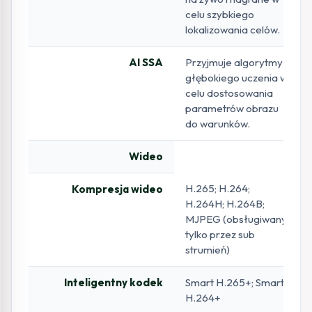
celu szybkiego
lokalizowania celów.
AI SSA
Przyjmuje algorytmy
głębokiego uczenia w
celu dostosowania
parametrów obrazu
do warunków.
Wideo
H.265; H.264;
Kompresja wideo
H.264H; H.264B;
MJPEG (obsługiwany
tylko przez sub
strumień)
Inteligentny kodek
Smart H.265+; Smart
H.264+