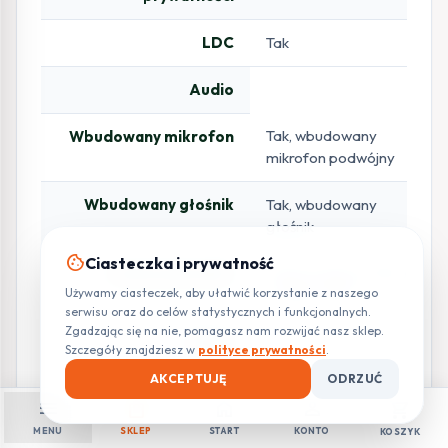
LDC
Tak
Audio
Tak, wbudowany
Wbudowany mikrofon
mikrofon podwójny
Wbudowany głośnik
Tak, wbudowany
głośnik
cookie
Ciasteczka i prywatność
Kompresja audio
PCM; G.711a; G.711Mu;
Używamy ciasteczek, aby ułatwić korzystanie z naszego
G.726; G.723
serwisu oraz do celów statystycznych i funkcjonalnych.
Zgadzając się na nie, pomagasz nam rozwijać nasz sklep.
Alarm
Szczegóły znajdziesz w
polityce prywatności
.
AKCEPTUJĘ
ODRZUĆ
Brak karty SD; karta
Zdarzenie alarmowe
menu
shopping_bag
home
person
shopping_cart
SD pełna; błąd karty
SD; rozłączenie sieci;
MENU
SKLEP
START
KONTO
KOSZYK