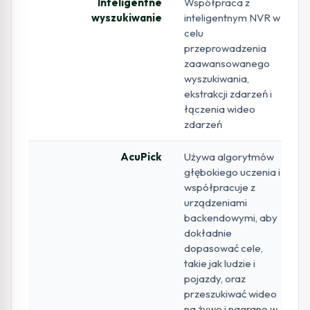
Inteligentne
Współpraca z
wyszukiwanie
inteligentnym NVR w
celu
przeprowadzenia
zaawansowanego
wyszukiwania,
ekstrakcji zdarzeń i
łączenia wideo
zdarzeń
AcuPick
Używa algorytmów
głębokiego uczenia i
współpracuje z
urządzeniami
backendowymi, aby
dokładnie
dopasować cele,
takie jak ludzie i
pojazdy, oraz
przeszukiwać wideo
na żywo i nagrane w