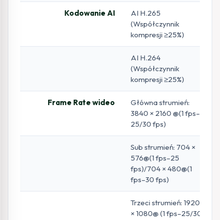
Kodowanie AI
AI H.265
(Współczynnik
kompresji ≥25%)
AI H.264
(Współczynnik
kompresji ≥25%)
Frame Rate wideo
Główna strumień:
3840 × 2160 @(1 fps–
25/30 fps)
Sub strumień: 704 ×
576@(1 fps–25
fps)/704 × 480@(1
fps–30 fps)
Trzeci strumień: 1920
× 1080@ (1 fps–25/30