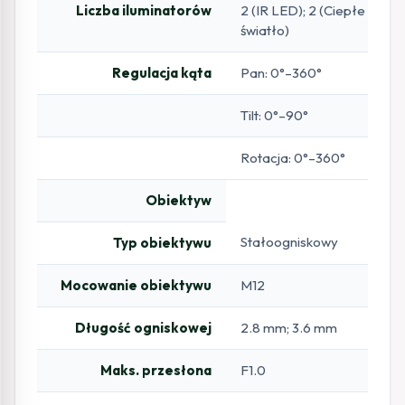
Liczba iluminatorów
2 (IR LED); 2 (Ciepłe
światło)
Regulacja kąta
Pan: 0°–360°
Tilt: 0°–90°
Rotacja: 0°–360°
Obiektyw
Stałoogniskowy
Typ obiektywu
Mocowanie obiektywu
M12
Długość ogniskowej
2.8 mm; 3.6 mm
Maks. przesłona
F1.0