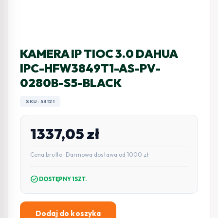
KAMERA IP TIOC 3.0 DAHUA
IPC-HFW3849T1-AS-PV-
0280B-S5-BLACK
SKU: 53121
1337,05
zł
Cena brutto · Darmowa dostawa od 1000 zł
check_circle
DOSTĘPNY 1SZT.
Dodaj do koszyka