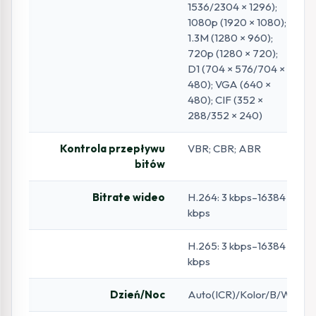
1536/2304 × 1296);
1080p (1920 × 1080);
1.3M (1280 × 960);
720p (1280 × 720);
D1 (704 × 576/704 ×
480); VGA (640 ×
480); CIF (352 ×
288/352 × 240)
Kontrola przepływu
VBR; CBR; ABR
bitów
Bitrate wideo
H.264: 3 kbps–16384
kbps
H.265: 3 kbps–16384
kbps
Dzień/Noc
Auto(ICR)/Kolor/B/W