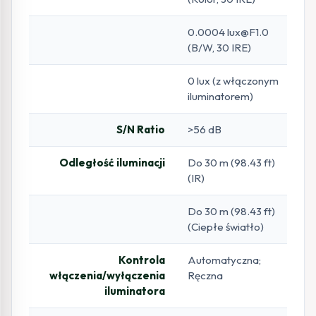
0.0004 lux@F1.0
(B/W, 30 IRE)
0 lux (z włączonym
iluminatorem)
S/N Ratio
>56 dB
Odległość iluminacji
Do 30 m (98.43 ft)
(IR)
Do 30 m (98.43 ft)
(Ciepłe światło)
Kontrola
Automatyczna;
włączenia/wyłączenia
Ręczna
iluminatora