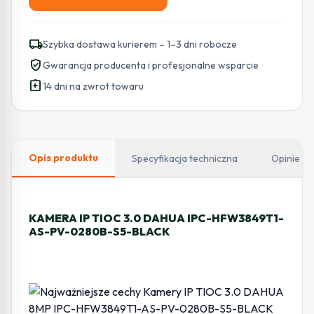
ilość
KAMERA
IP
local_shipping
Szybka dostawa kurierem – 1–3 dni robocze
TIOC
verified_user
Gwarancja producenta i profesjonalne wsparcie
3.0
assignment_return
DAHUA
14 dni na zwrot towaru
IPC-
HFW3849T1-
AS-
PV-
Opis produktu
Specyfikacja techniczna
Opinie
0280B-
S5-
BLACK
KAMERA IP TIOC 3.0 DAHUA IPC-HFW3849T1-
AS-PV-0280B-S5-BLACK