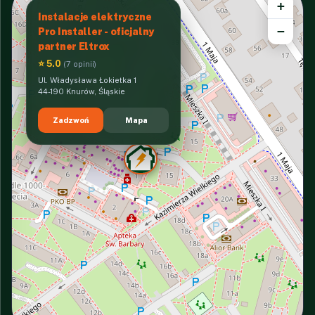
+
Instalacje elektryczne
−
Pro Installer - oficjalny
partner Eltrox
⭐ 5.0
(7 opinii)
Ul. Władysława Łokietka 1
44-190 Knurów, Śląskie
Zadzwoń
Mapa
INTERACTIVE VIEW