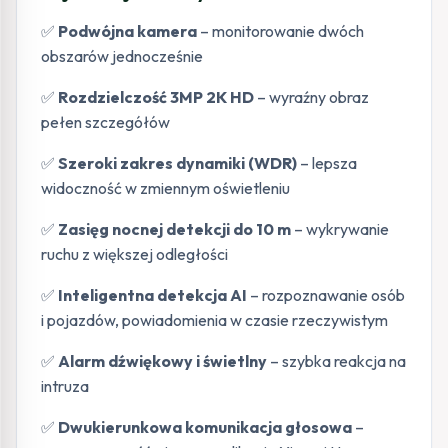
✅
Podwójna kamera
– monitorowanie dwóch
obszarów jednocześnie
✅
Rozdzielczość 3MP 2K HD
– wyraźny obraz
pełen szczegółów
✅
Szeroki zakres dynamiki (WDR)
– lepsza
widoczność w zmiennym oświetleniu
✅
Zasięg nocnej detekcji do 10 m
– wykrywanie
ruchu z większej odległości
✅
Inteligentna detekcja AI
– rozpoznawanie osób
i pojazdów, powiadomienia w czasie rzeczywistym
✅
Alarm dźwiękowy i świetlny
– szybka reakcja na
intruza
✅
Dwukierunkowa komunikacja głosowa
–