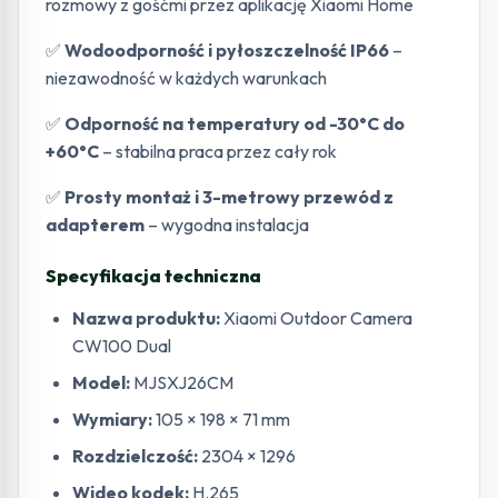
rozmowy z gośćmi przez aplikację Xiaomi Home
✅
Wodoodporność i pyłoszczelność IP66
–
niezawodność w każdych warunkach
✅
Odporność na temperatury od -30°C do
+60°C
– stabilna praca przez cały rok
✅
Prosty montaż i 3-metrowy przewód z
adapterem
– wygodna instalacja
Specyfikacja techniczna
Nazwa produktu:
Xiaomi Outdoor Camera
CW100 Dual
Model:
MJSXJ26CM
Wymiary:
105 × 198 × 71 mm
Rozdzielczość:
2304 × 1296
Wideo kodek:
H.265