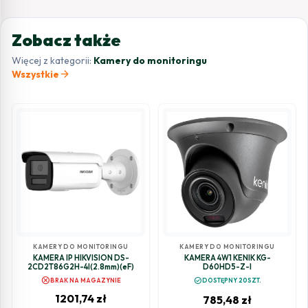
Zobacz także
Więcej z kategorii:
Kamery do monitoringu
arrow_forward
Wszystkie
KAMERY DO MONITORINGU
KAMERY DO MONITORINGU
KAMERA IP HIKVISION DS-
KAMERA 4W1 KENIK KG-
2CD2T86G2H-4I(2.8mm)(eF)
D60HD5-Z-I
cancel
check_circle
BRAK NA MAGAZYNIE
DOSTĘPNY 20SZT.
1201,74
zł
785,48
zł