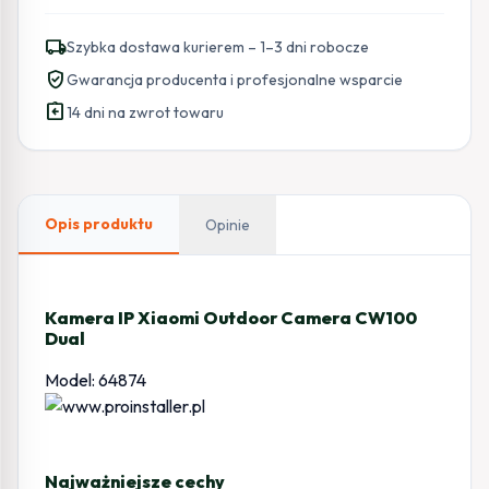
IP
Xiaomi
local_shipping
Szybka dostawa kurierem – 1–3 dni robocze
Outdoor
verified_user
Gwarancja producenta i profesjonalne wsparcie
Camera
assignment_return
CW100
14 dni na zwrot towaru
Dual
Opis produktu
Opinie
Kamera IP Xiaomi Outdoor Camera CW100
Dual
Model: 64874
Najważniejsze cechy