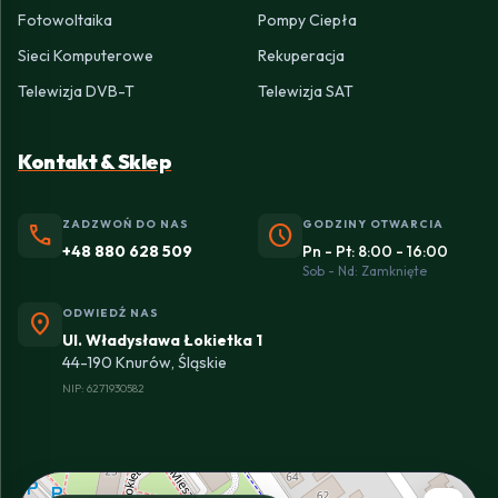
Fotowoltaika
Pompy Ciepła
Sieci Komputerowe
Rekuperacja
Telewizja DVB-T
Telewizja SAT
Kontakt & Sklep
ZADZWOŃ DO NAS
GODZINY OTWARCIA
phone
schedule
+48 880 628 509
Pn - Pt: 8:00 - 16:00
Sob - Nd: Zamknięte
ODWIEDŹ NAS
location_on
Ul. Władysława Łokietka 1
44-190 Knurów, Śląskie
NIP: 6271930582