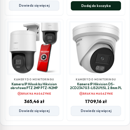
Dowiedz się więcej
Dodaj do koszyka
KAMERY DO MONITORINGU
KAMERY DO MONITORINGU
Kamera IP Hilook by Hikvision
Kamera IP Hikvision DS-
obrotowa PTZ 2MP PTZ-N2MP
2CD2347G3-LIS2UY/SL 2.8mm PL
cancel
cancel
BRAK NA MAGAZYNIE
BRAK NA MAGAZYNIE
365,46
zł
1709,16
zł
Dowiedz się więcej
Dowiedz się więcej