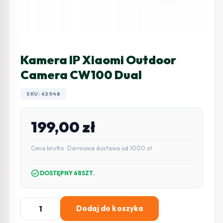
Kamera IP Xiaomi Outdoor
Camera CW100 Dual
SKU: 62048
199,00
zł
Cena brutto · Darmowa dostawa od 1000 zł
check_circle
DOSTĘPNY 68SZT.
ilość
Dodaj do koszyka
Kamera