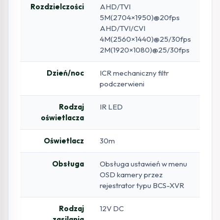
Rozdzielczości
AHD/TVI
5M(2704×1950)@20fps
AHD/TVI/CVI
4M(2560×1440)@25/30fps
2M(1920×1080)@25/30fps
Dzień/noc
ICR mechaniczny filtr
podczerwieni
Rodzaj
IR LED
oświetlacza
Oświetlacz
30m
Obsługa
Obsługa ustawień w menu
OSD kamery przez
rejestrator typu BCS-XVR
Rodzaj
12V DC
zasilania