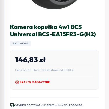
Kamera kopułka 4w1 BCS
Universal BCS-EA15FR3-G(H2)
SKU: 41100
146,83
zł
Cena brutto · Darmowa dostawa od 1000 zł
cancel
BRAK W MAGAZYNIE
local_shipping
Szybka dostawa kurierem – 1–3 dni robocze