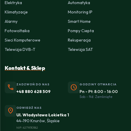
Elektryka
Automatyka
Klimatyzacje
Monitoring IP
Alarmy
Smart Home
Fotowoltaika
Pompy Ciepła
Sieci Komputerowe
Rekuperacja
Telewizja DVB-T
Telewizja SAT
Kontakt & Sklep
ZADZWOŃ DO NAS
GODZINY OTWARCIA
phone
schedule
+48 880 628 509
Pn - Pt: 8:00 - 16:00
Sob - Nd: Zamknięte
ODWIEDŹ NAS
location_on
Ul. Władysława Łokietka 1
44-190 Knurów, Śląskie
NIP: 6271930582