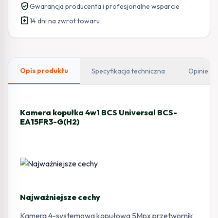
verified_user
Gwarancja producenta i profesjonalne wsparcie
assignment_return
14 dni na zwrot towaru
Opis produktu
Specyfikacja techniczna
Opinie
Kamera kopułka 4w1 BCS Universal BCS-
EA15FR3-G(H2)
Najważniejsze cechy
Kamera 4-systemowa kopułowa 5Mpx przetwornik