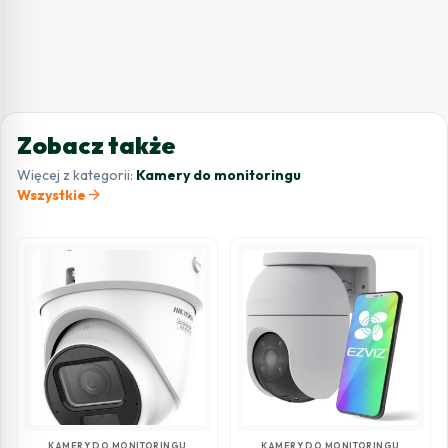
Zobacz także
Więcej z kategorii:
Kamery do monitoringu
arrow_forward
Wszystkie
KAMERY DO MONITORINGU
KAMERY DO MONITORINGU