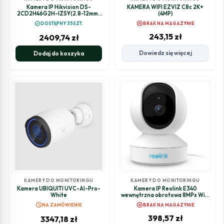
Kamera IP Hikvision DS-
KAMERA WIFI EZVIZ C8c 2K+
2CD2H46G2H-IZSY(2.8-12mm)
(4MP)
(eF)
cancel
check_circle
DOSTĘPNY 35SZT.
BRAK NA MAGAZYNIE
243,15
zł
2409,74
zł
Dowiedz się więcej
Dodaj do koszyka
KAMERY DO MONITORINGU
KAMERY DO MONITORINGU
Kamera UBIQUITI UVC-AI-Pro-
Kamera IP Reolink E340
White
wewnętrzna obrotowa 8MPx WiFi
biała
schedule
cancel
NA ZAMÓWIENIE
BRAK NA MAGAZYNIE
398,57
zł
3347,18
zł