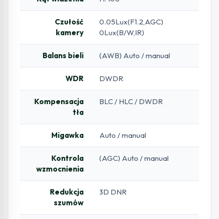
Czułość
0.05Lux(F1.2,AGC)
kamery
0Lux(B/W,IR)
Balans bieli
(AWB) Auto / manual
WDR
DWDR
Kompensacja
BLC / HLC / DWDR
tła
Migawka
Auto / manual
Kontrola
(AGC) Auto / manual
wzmocnienia
Redukcja
3D DNR
szumów