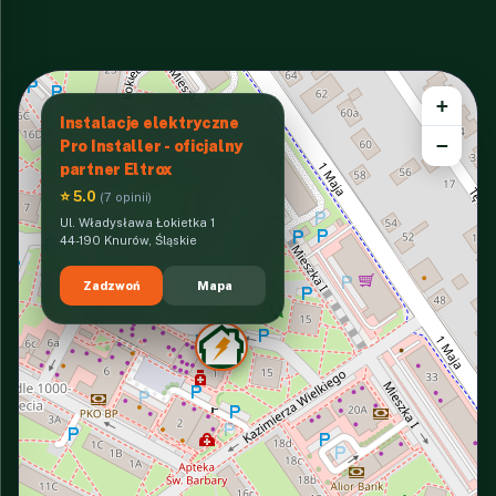
+
Instalacje elektryczne
−
Pro Installer - oficjalny
partner Eltrox
⭐ 5.0
(7 opinii)
Ul. Władysława Łokietka 1
44-190 Knurów, Śląskie
Zadzwoń
Mapa