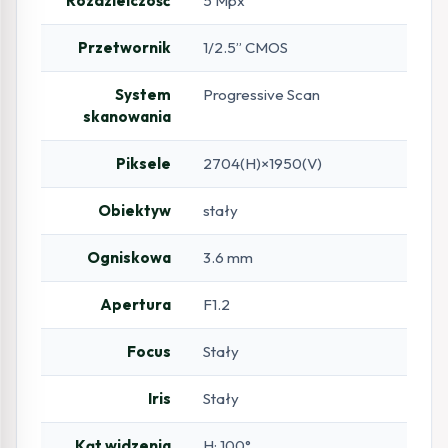
Rozdzielczość
5 Mpx
Przetwornik
1/2.5” CMOS
System
Progressive Scan
skanowania
Piksele
2704(H)×1950(V)
Obiektyw
stały
Ogniskowa
3.6 mm
Apertura
F1.2
Focus
Stały
Iris
Stały
Kąt widzenia
H: 100°