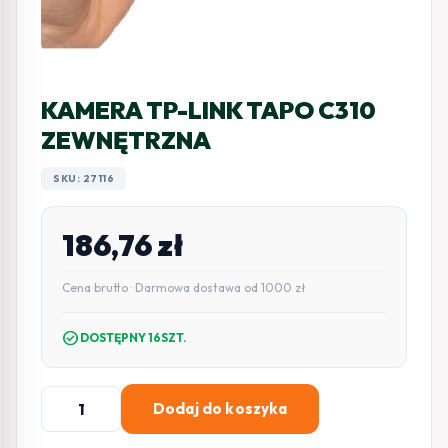
KAMERA TP-LINK TAPO C310
ZEWNĘTRZNA
SKU: 27116
186,76
zł
Cena brutto · Darmowa dostawa od 1000 zł
check_circle
DOSTĘPNY 16SZT.
ilość
Dodaj do koszyka
KAMERA
TP-