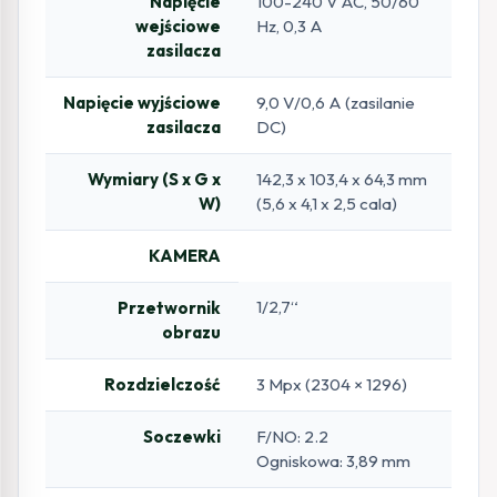
Napięcie
100-240 V AC, 50/60
wejściowe
Hz, 0,3 A
zasilacza
Napięcie wyjściowe
9,0 V/0,6 A (zasilanie
zasilacza
DC)
Wymiary (S x G x
142,3 x 103,4 x 64,3 mm
W)
(5,6 x 4,1 x 2,5 cala)
KAMERA
1/2,7“
Przetwornik
obrazu
Rozdzielczość
3 Mpx (2304 × 1296)
Soczewki
F/NO: 2.2
Ogniskowa: 3,89 mm