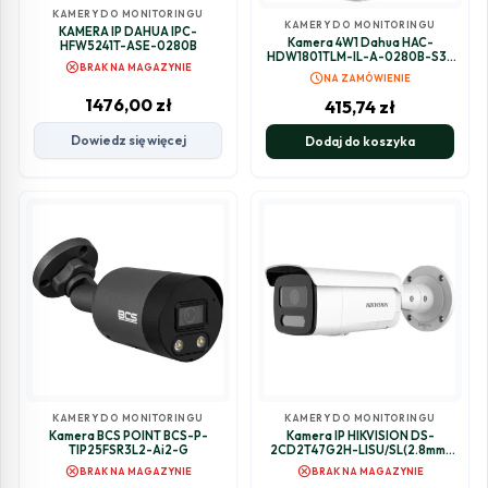
KAMERY DO MONITORINGU
KAMERY DO MONITORINGU
KAMERA IP DAHUA IPC-
Kamera 4W1 Dahua HAC-
HFW5241T-ASE-0280B
HDW1801TLM-IL-A-0280B-S3-
cancel
BRAK NA MAGAZYNIE
DIP
schedule
NA ZAMÓWIENIE
1476,00
zł
415,74
zł
Dowiedz się więcej
Dodaj do koszyka
KAMERY DO MONITORINGU
KAMERY DO MONITORINGU
Kamera BCS POINT BCS-P-
Kamera IP HIKVISION DS-
TIP25FSR3L2-Ai2-G
2CD2T47G2H-LISU/SL(2.8mm)
(eF)
cancel
cancel
BRAK NA MAGAZYNIE
BRAK NA MAGAZYNIE