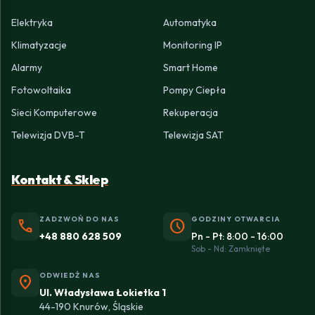
Elektryka
Automatyka
Klimatyzacje
Monitoring IP
Alarmy
Smart Home
Fotowoltaika
Pompy Ciepła
Sieci Komputerowe
Rekuperacja
Telewizja DVB-T
Telewizja SAT
Kontakt & Sklep
ZADZWOŃ DO NAS
GODZINY OTWARCIA
phone
schedule
+48 880 628 509
Pn - Pt: 8:00 - 16:00
Sob - Nd: Zamknięte
ODWIEDŹ NAS
location_on
Ul. Władysława Łokietka 1
44-190 Knurów, Śląskie