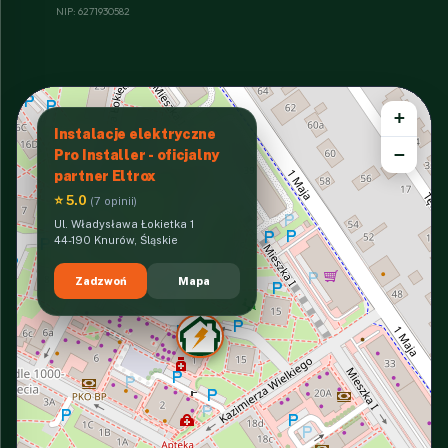
NIP: 6271930582
+
Instalacje elektryczne
−
Pro Installer - oficjalny
partner Eltrox
⭐ 5.0
(7 opinii)
Ul. Władysława Łokietka 1
44-190 Knurów, Śląskie
Zadzwoń
Mapa