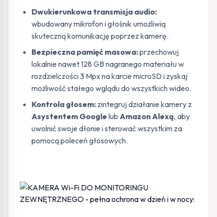
Dwukierunkowa transmisja audio:
wbudowany mikrofon i głośnik umożliwią
skuteczną komunikację poprzez kamerę.
Bezpieczna pamięć masowa:
przechowuj
lokalnie nawet 128 GB nagranego materiału w
rozdzielczości 3 Mpx na karcie microSD i zyskaj
możliwość stałego wglądu do wszystkich wideo.
Kontrola głosem:
zintegruj działanie kamery z
Asystentem Google
lub
Amazon Alexą
, aby
uwolnić swoje dłonie i sterować wszystkim za
pomocą poleceń głosowych.