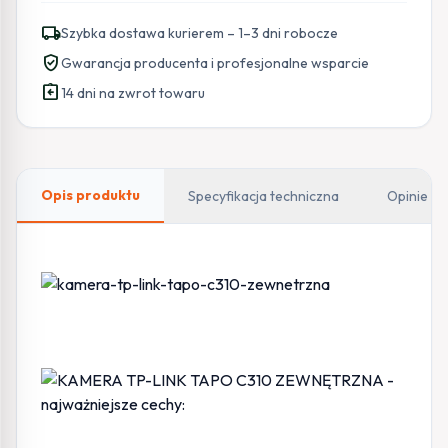
LINK
local_shipping
Szybka dostawa kurierem – 1–3 dni robocze
TAPO
verified_user
Gwarancja producenta i profesjonalne wsparcie
C310
assignment_return
ZEWNĘTRZNA
14 dni na zwrot towaru
Opis produktu
Specyfikacja techniczna
Opinie