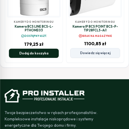
KAMERY DO MONITORINGU
KAMERY DO MONITORINGU
Kamera BCS LINE BCS-L-
Kamera IP BCS POINT BCS-P-
PTHOME03
TIP28FCL3-Ai1
cancel
check_circle
DOSTĘPNY 4SZT.
BRAK NA MAGAZYNIE
1100,85
zł
179,25
zł
Dowiedz się więcej
Dodaj do koszyka
Twoje bezpieczeństwo w rękach profesjonalistów.
Kompleksowe instalacje niskoprądowe i systemy
energetyczne dla Twojego domu i firmy.