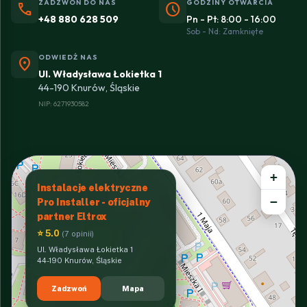
ZADZWOŃ DO NAS
GODZINY OTWARCIA
phone
schedule
+48 880 628 509
Pn - Pt: 8:00 - 16:00
Sob - Nd: Zamknięte
ODWIEDŹ NAS
location_on
Ul. Władysława Łokietka 1
44-190 Knurów, Śląskie
NIP: 6271930582
+
Instalacje elektryczne
−
Pro Installer - oficjalny
partner Eltrox
⭐ 5.0
(7 opinii)
Ul. Władysława Łokietka 1
44-190 Knurów, Śląskie
Zadzwoń
Mapa