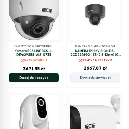
KAMERY DO MONITORINGU
KAMERY DO MONITORINGU
Kamera BCS LINE BCS-L-
KAMERA IP HIKVISION DS-
DIP62VSR8-Ai2-0735
2CD2746G2-IZS (2.8-12mm) (C)
(BLACK)
schedule
cancel
NA ZAMÓWIENIE
BRAK NA MAGAZYNIE
2667,87
zł
3671,55
zł
Dowiedz się więcej
Dodaj do koszyka