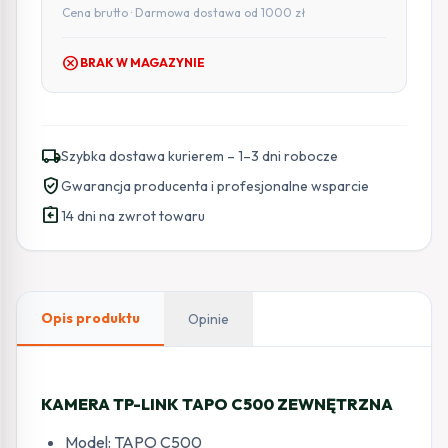
Cena brutto · Darmowa dostawa od 1000 zł
cancel
BRAK W MAGAZYNIE
local_shipping
Szybka dostawa kurierem – 1–3 dni robocze
verified_user
Gwarancja producenta i profesjonalne wsparcie
assignment_return
14 dni na zwrot towaru
Opis produktu
Opinie
KAMERA TP-LINK TAPO C500 ZEWNĘTRZNA
Model: TAPO C500