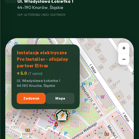
Ul. Władysława Łokietka 1
44-190 Knurów, Śląskie
NIP: 6271930582 | BDO: 000736929
+
Instalacje elektryczne
−
Pro Installer - oficjalny
partner Eltrox
⭐ 5.0
(7 opinii)
Ul. Władysława Łokietka 1
44-190 Knurów, Śląskie
Zadzwoń
Mapa