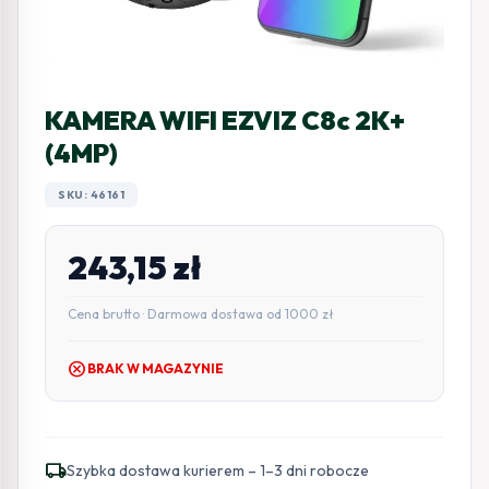
KAMERA WIFI EZVIZ C8c 2K+
(4MP)
SKU: 46161
243,15
zł
Cena brutto · Darmowa dostawa od 1000 zł
cancel
BRAK W MAGAZYNIE
local_shipping
Szybka dostawa kurierem – 1–3 dni robocze