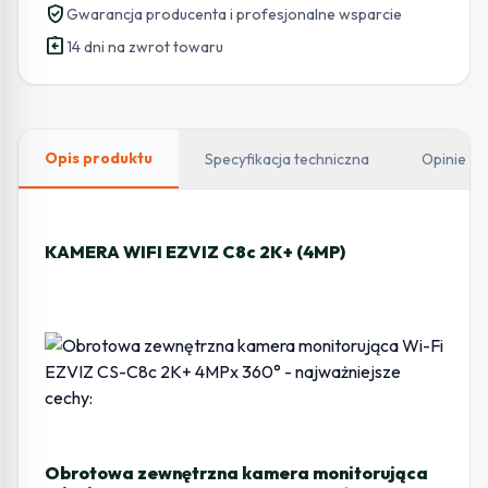
verified_user
Gwarancja producenta i profesjonalne wsparcie
assignment_return
14 dni na zwrot towaru
Opis produktu
Specyfikacja techniczna
Opinie
KAMERA WIFI EZVIZ C8c 2K+ (4MP)
Obrotowa zewnętrzna kamera monitorująca