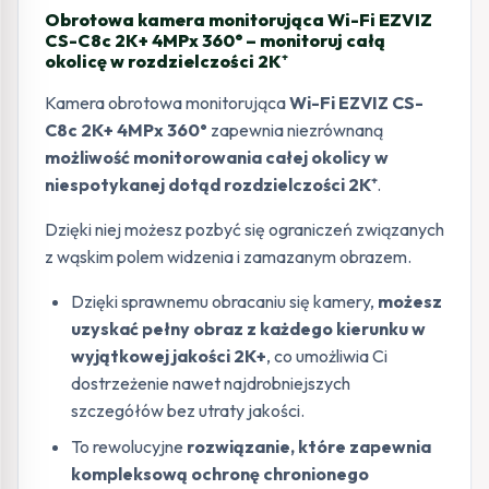
Obrotowa kamera monitorująca Wi-Fi EZVIZ
CS-C8c 2K+ 4MPx 360° – monitoruj całą
okolicę w rozdzielczości 2K⁺
Kamera obrotowa monitorująca
Wi-Fi EZVIZ CS-
C8c 2K+ 4MPx 360°
zapewnia niezrównaną
możliwość monitorowania całej okolicy w
niespotykanej dotąd rozdzielczości 2K⁺
.
Dzięki niej możesz pozbyć się ograniczeń związanych
z wąskim polem widzenia i zamazanym obrazem.
Dzięki sprawnemu obracaniu się kamery,
możesz
uzyskać pełny obraz z każdego kierunku w
wyjątkowej jakości 2K+
, co umożliwia Ci
dostrzeżenie nawet najdrobniejszych
szczegółów bez utraty jakości.
To rewolucyjne
rozwiązanie, które zapewnia
kompleksową ochronę chronionego