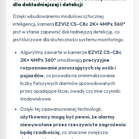
dla dokładniejszej i detekcji
Dzięki wbudowanemu modułowi sztucznej
inteligencji, kamera
EZVIZ CS-C8c 2K+ 4MPx 360°
jest w stanie zapewnić dokładniejszą detekcję, co
jest kluczowe dla skuteczności systemu monitoringu.
Algorytmy zawarte w kamerze
EZVIZ CS-C8c
2K+ 4MPx 360°
umożliwiają
precyzyjne
rozpoznawanie poruszających się osób i
pojazdów
, co pozwala na zminimalizowanie
liczby fałszywych alarmów spowodowanych
przez opadające liście, owady czy inne czynniki
środowiskowe.
Dzięki tej zaawansowanej technologii,
użytkownicy mogą być pewni, że alarmy
niewywołane przez rzeczywiste zagrożenia
będą rzadkością
, co znacznie zwiększa