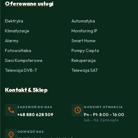
Oferowane usługi
Elektryka
Automatyka
Klimatyzacje
Monitoring IP
Alarmy
Smart Home
Fotowoltaika
Pompy Ciepła
Sieci Komputerowe
Rekuperacja
Telewizja DVB-T
Telewizja SAT
Kontakt & Sklep
ZADZWOŃ DO NAS
GODZINY OTWARCIA
phone
schedule
+48 880 628 509
Pn - Pt: 8:00 - 16:00
Sob - Nd: Zamknięte
ODWIEDŹ NAS
location_on