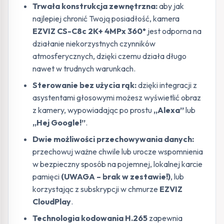
Trwała konstrukcja zewnętrzna:
aby jak
najlepiej chronić Twoją posiadłość, kamera
EZVIZ CS-C8c 2K+ 4MPx 360°
jest odporna na
działanie niekorzystnych czynników
atmosferycznych, dzięki czemu działa długo
nawet w trudnych warunkach.
Sterowanie bez użycia rąk:
dzięki integracji z
asystentami głosowymi możesz wyświetlić obraz
z kamery, wypowiadając po prostu
„Alexa”
lub
„Hej Google!”
.
Dwie możliwości przechowywania danych:
przechowuj ważne chwile lub urocze wspomnienia
w bezpieczny sposób na pojemnej, lokalnej karcie
pamięci
(UWAGA – brak w zestawie!)
, lub
korzystając z subskrypcji w chmurze
EZVIZ
CloudPlay
.
Technologia kodowania H.265
zapewnia