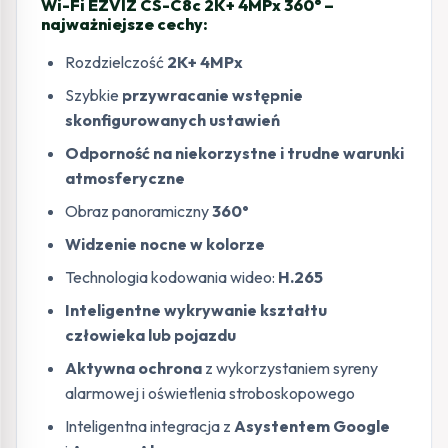
Wi-Fi EZVIZ CS-C8c 2K+ 4MPx 360° –
najważniejsze cechy:
Rozdzielczość
2K+ 4MPx
Szybkie
przywracanie wstępnie
skonfigurowanych ustawień
Odporność na niekorzystne i trudne warunki
atmosferyczne
Obraz panoramiczny
360°
Widzenie nocne w kolorze
Technologia kodowania wideo:
H.265
Inteligentne wykrywanie kształtu
człowieka lub pojazdu
Aktywna ochrona
z wykorzystaniem syreny
alarmowej i oświetlenia stroboskopowego
Inteligentna integracja z
Asystentem Google