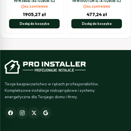
HFW3841E-AS-0280B-S2
HFW1500TLM-IL-A-0280B-S2
schedule
schedule
NA ZAMÓWIENIE
NA ZAMÓWIENIE
1905,27
zł
477,24
zł
Dodaj do koszyka
Dodaj do koszyka
Twoje bezpieczeństwo w rękach profesjonalistów.
Kompleksowe instalacje niskoprądowe i systemy
energetyczne dla Twojego domu i firmy.