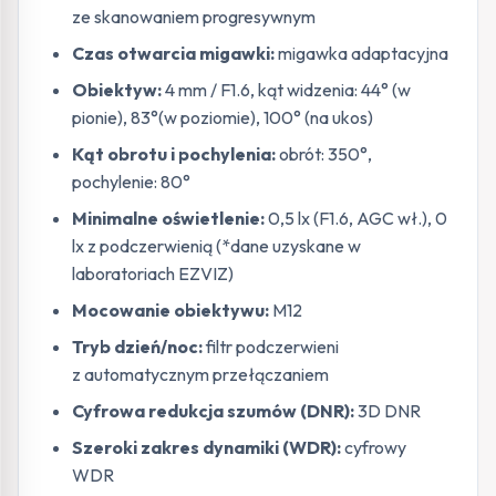
ze skanowaniem progresywnym
Czas otwarcia migawki:
migawka adaptacyjna
Obiektyw:
4 mm / F1.6, kąt widzenia: 44° (w
pionie), 83°(w poziomie), 100° (na ukos)
Kąt obrotu i pochylenia:
obrót: 350°,
pochylenie: 80°
Minimalne oświetlenie:
0,5 lx (F1.6, AGC wł.), 0
lx z podczerwienią (*dane uzyskane w
laboratoriach EZVIZ)
Mocowanie obiektywu:
M12
Tryb dzień/noc:
filtr podczerwieni
z automatycznym przełączaniem
Cyfrowa redukcja szumów (DNR):
3D DNR
Szeroki zakres dynamiki (WDR):
cyfrowy
WDR