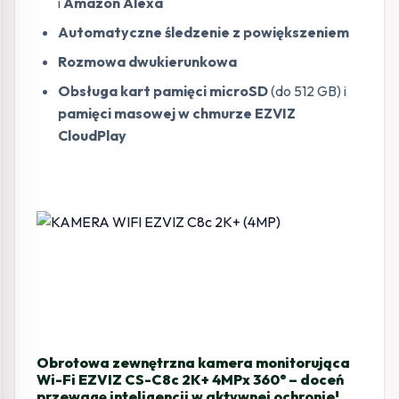
i
Amazon Alexa
Automatyczne śledzenie z powiększeniem
Rozmowa dwukierunkowa
Obsługa kart pamięci microSD
(do 512 GB) i
pamięci masowej w chmurze EZVIZ
CloudPlay
Obrotowa zewnętrzna kamera monitorująca
Wi-Fi EZVIZ CS-C8c 2K+ 4MPx 360° – doceń
przewagę inteligencji w aktywnej ochronie!