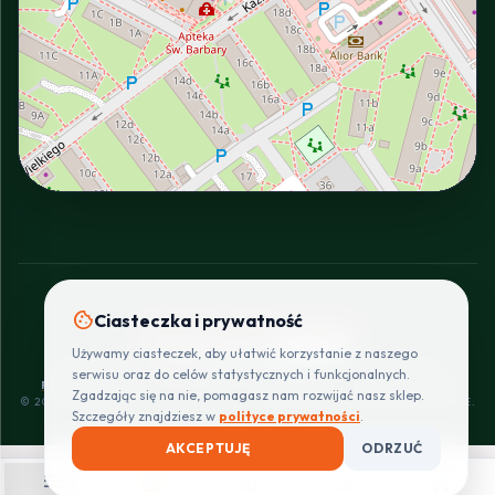
INTERACTIVE VIEW
cookie
Ciasteczka i prywatność
SZYBKIE I BEZPIECZNE PŁATNOŚCI
Używamy ciasteczek, aby ułatwić korzystanie z naszego
POLITYKA
REGULAMIN
CENNIK
ZWROTY I
serwisu oraz do celów statystycznych i funkcjonalnych.
PRYWATNOŚCI
DOSTAW
REKLAMACJE
Zgadzając się na nie, pomagasz nam rozwijać nasz sklep.
© 2026 PROINSTALLER.PL - KNURÓW. WSZYSTKIE PRAWA ZASTRZEŻONE.
Szczegóły znajdziesz w
polityce prywatności
.
AKCEPTUJĘ
ODRZUĆ
menu
shopping_bag
home
person
shopping_cart