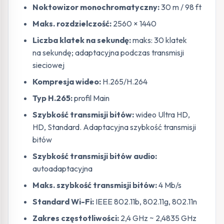
Noktowizor monochromatyczny:
30 m / 98 ft
Maks. rozdzielczość:
2560 × 1440
Liczba klatek na sekundę:
maks: 30 klatek
na sekundę; adaptacyjna podczas transmisji
sieciowej
Kompresja wideo:
H.265/H.264
Typ H.265:
profil Main
Szybkość transmisji bitów:
wideo Ultra HD,
HD, Standard. Adaptacyjna szybkość transmisji
bitów
Szybkość transmisji bitów audio:
autoadaptacyjna
Maks. szybkość transmisji bitów:
4 Mb/s
Standard Wi-Fi:
IEEE 802.11b, 802.11g, 802.11n
Zakres częstotliwości:
2,4 GHz ~ 2,4835 GHz