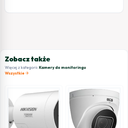
Zobacz także
Więcej z kategorii:
Kamery do monitoringu
arrow_forward
Wszystkie