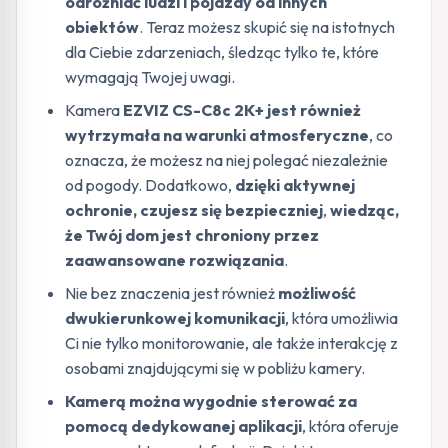
odróżniać ludzi i pojazdy od innych
obiektów
. Teraz możesz skupić się na istotnych
dla Ciebie zdarzeniach, śledząc tylko te, które
wymagają Twojej uwagi.
Kamera
EZVIZ CS-C8c 2K+ jest również
wytrzymała na warunki atmosferyczne
, co
oznacza, że możesz na niej polegać niezależnie
od pogody. Dodatkowo,
dzięki aktywnej
ochronie, czujesz się bezpieczniej
,
wiedząc,
że Twój dom jest chroniony przez
zaawansowane rozwiązania
.
Nie bez znaczenia jest również
możliwość
dwukierunkowej komunikacji
, która umożliwia
Ci nie tylko monitorowanie, ale także interakcję z
osobami znajdującymi się w pobliżu kamery.
Kamerą można wygodnie sterować za
pomocą dedykowanej aplikacji
, która oferuje