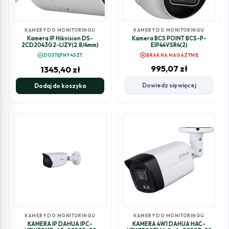
KAMERY DO MONITORINGU
KAMERY DO MONITORINGU
Kamera IP Hikvision DS-
Kamera BCS POINT BCS-P-
2CD2043G2-LIZY(2.8/4mm)
EIP44VSR4(2)
cancel
check_circle
DOSTĘPNY 4SZT.
BRAK NA MAGAZYNIE
995,07
zł
1345,40
zł
Dowiedz się więcej
Dodaj do koszyka
KAMERY DO MONITORINGU
KAMERY DO MONITORINGU
KAMERA IP DAHUA IPC-
KAMERA 4W1 DAHUA HAC-