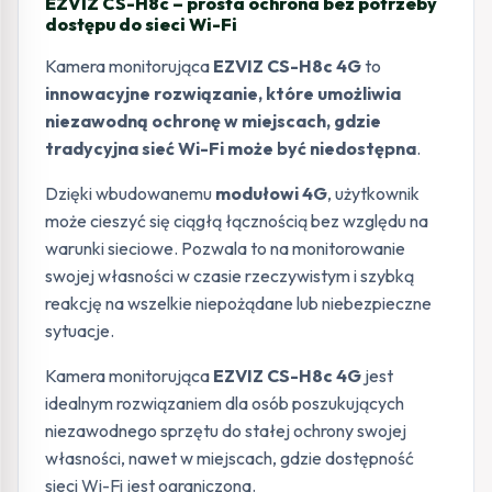
EZVIZ CS-H8c – prosta ochrona bez potrzeby
dostępu do sieci Wi-Fi
Kamera monitorująca
EZVIZ CS-H8c 4G
to
innowacyjne rozwiązanie, które umożliwia
niezawodną ochronę w miejscach, gdzie
tradycyjna sieć Wi-Fi może być niedostępna
.
Dzięki wbudowanemu
modułowi 4G
, użytkownik
może cieszyć się ciągłą łącznością bez względu na
warunki sieciowe. Pozwala to na monitorowanie
swojej własności w czasie rzeczywistym i szybką
reakcję na wszelkie niepożądane lub niebezpieczne
sytuacje.
Kamera monitorująca
EZVIZ CS-H8c 4G
jest
idealnym rozwiązaniem dla osób poszukujących
niezawodnego sprzętu do stałej ochrony swojej
własności, nawet w miejscach, gdzie dostępność
sieci Wi-Fi jest ograniczona.