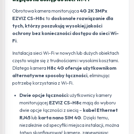
Obrotowa kamera monitorująca
4G 2K 3MPx
EZVIZ CS-H8c
to
doskonałe rozwiązanie dla
tych, którzy poszukują wysokiej jakości
ochrony bez konieczności dostępu do sieci Wi-
Fi
.
Instalacja sieci Wi-Fi w nowych lub dużych obiektach
często wiąże się z trudnościami i wysokimi kosztami.
Dlatego kamera
H8c 4G oferuje użytkownikom
alternatywne sposoby łączności
, eliminując
potrzebę korzystania z Wi-Fi.
Dwie opcje łączności:
użytkownicy kamery
monitorującej
EZVIZ CS-H8c
mają do wyboru
dwie opcje łączności z siecią –
kabel Ethernet
RJ45
lub
karta nano SIM 4G
. Dzięki temu,
niezależnie od specyfiki miejsca instalacji, można
łatwo skonfigurować kamerę, zapewniając