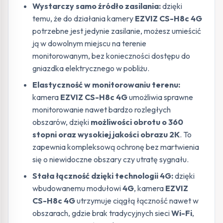
Wystarczy samo źródło zasilania:
dzięki
temu, że do działania kamery
EZVIZ CS-H8c 4G
potrzebne jest jedynie zasilanie, możesz umieścić
ją w dowolnym miejscu na terenie
monitorowanym, bez konieczności dostępu do
gniazdka elektrycznego w pobliżu.
Elastyczność w monitorowaniu terenu:
kamera
EZVIZ CS-H8c 4G
umożliwia sprawne
monitorowanie nawet bardzo rozległych
obszarów, dzięki
możliwości obrotu o 360
stopni oraz wysokiej jakości obrazu 2K
. To
zapewnia kompleksową ochronę bez martwienia
się o niewidoczne obszary czy utratę sygnału.
Stała łączność dzięki technologii 4G:
dzięki
wbudowanemu modułowi
4G
, kamera
EZVIZ
CS-H8c 4G
utrzymuje ciągłą łączność nawet w
obszarach, gdzie brak tradycyjnych sieci
Wi-Fi
,