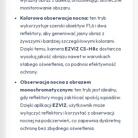
wyraźny obraz z daleka, umożliwiając skuteczne
monitorowanie obszaru.
Kolorowa obserwacja nocna:
ten tryb
wykorzystuje szeroki obiektyw F1,6 i dwa
reflektory, aby generować jasny obraz z
żywszymi i bardziej szczegółowymi kolorami.
Dzięki temu, kamera
EZVIZ CS-H8c
dostarcza
wysoką jakość obrazu nawet w warunkach
słabego oświetlenia, co podnosi efektywność
ochrony.
Obserwacja nocna z obrazem
monochromatycznym:
ten tryb jest idealny,
gdy reflektory mogą zakłócać spokój sąsiadów.
Dzięki aplikacji
EZVIZ
, użytkownik może
wyłączyć reflektory i korzystać z obserwacji
nocnej na podczerwień, co zapewnia dyskretną
ochronę bez zbędnego oświetlenia.