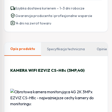
EZVIZ
local_shipping
Szybka dostawa kurierem – 1–3 dni robocze
H8c
verified_user
Gwarancja producenta i profesjonalne wsparcie
(3MP,4G)
assignment_return
14 dni na zwrot towaru
Opis produktu
Specyfikacja techniczna
Opinie
KAMERA WIFI EZVIZ CS-H8c (3MP,4G)