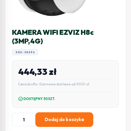
KAMERA WIFI EZVIZ H8c
(3MP,4G)
SKU: 45696
444,33
zł
Cena brutto · Darmowa dostawa od 1000 zł
check_circle
DOSTĘPNY 30SZT.
ilość
Dodaj do koszyka
KAMERA
WIFI