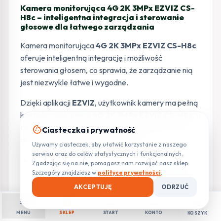
Kamera monitorująca 4G 2K 3MPx EZVIZ CS-
H8c – inteligentna integracja i sterowanie
głosowe dla łatwego zarządzania
Kamera monitorująca
4G 2K 3MPx EZVIZ CS-H8c
oferuje inteligentną integrację i możliwość
sterowania głosem, co sprawia, że zarządzanie nią
jest niezwykle łatwe i wygodne.
Dzięki aplikacji
EZVIZ
, użytkownik kamery ma pełną
kontrolę nad kamerą
4G 2K 3MPx EZVIZ CS-H8c
, a
dodatkowo może korzystać z poleceń głosowych,
cookie
Ciasteczka i prywatność
aby wygodnie sterować urządzeniem.
Używamy ciasteczek, aby ułatwić korzystanie z naszego
serwisu oraz do celów statystycznych i funkcjonalnych.
Łatwe zarządzanie za pomocą aplikacji
Zgadzając się na nie, pomagasz nam rozwijać nasz sklep.
EZVIZ:
aplikacja
EZVIZ zapewnia intuicyjny
Szczegóły znajdziesz w
polityce prywatności
.
interfejs użytkownika
, umożliwiający łatwe
AKCEPTUJĘ
ODRZUĆ
zarządzanie kamerą
H8c 4G
. Dzięki tej aplikacji,
menu
shopping_bag
home
person
shopping_cart
użytkownik może przeglądać obraz z kamery,
MENU
SKLEP
START
KONTO
KOSZYK