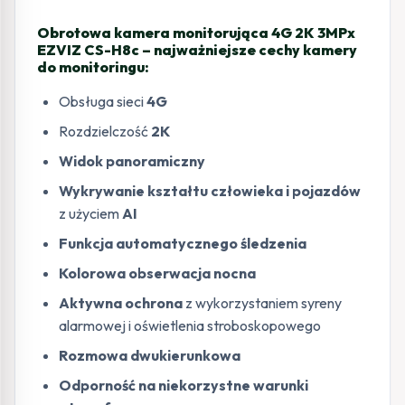
Obrotowa kamera monitorująca 4G 2K 3MPx
EZVIZ CS-H8c – najważniejsze cechy kamery
do monitoringu:
Obsługa sieci
4G
Rozdzielczość
2K
Widok panoramiczny
Wykrywanie kształtu człowieka i pojazdów
z użyciem
AI
Funkcja automatycznego śledzenia
Kolorowa obserwacja nocna
Aktywna ochrona
z wykorzystaniem syreny
alarmowej i oświetlenia stroboskopowego
Rozmowa dwukierunkowa
Odporność na niekorzystne warunki