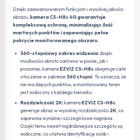
Dzięki zaawansowanym funkcjom i wysokiej jakości
obrazu,
kamera CS-H8c 4G gwarantuje
kompleksową ochronę, minimalizując ilość
martwych punktów i zapewniając pełne
pokrycie monitorowanego obszaru
.
360-stopniowy zakres widzenia:
dzięki
możliwości obrotu zarówno w pionie, jak i
poziomie, kamera
EZVIZ CS-H8c
obejmuje całe
otoczenie w zakresie
360 stopni
. To oznacza, że
nie ma ślepych punktów, a monitorowany teren
jest widoczny z każdego kierunku.
Rozdzielczość 2K:
kamera
EZVIZ CS-H8c
generuje obraz w wysokiej rozdzielczości
2K
, co
zapewnia wyraźne i szczegółowe nagrania.
Dzięki temu nawet najdrobniejsze szczegóły są
widoczne, co ułatwia identyfikację osób i