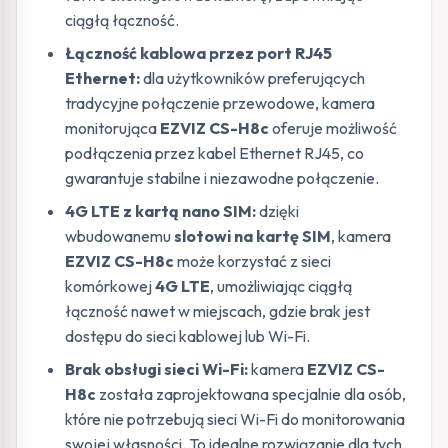
ciągłą łączność.
Łączność kablowa przez port RJ45
Ethernet:
dla użytkowników preferujących
tradycyjne połączenie przewodowe, kamera
monitorująca
EZVIZ CS-H8c
oferuje możliwość
podłączenia przez kabel Ethernet RJ45, co
gwarantuje stabilne i niezawodne połączenie.
4G LTE z kartą nano SIM:
dzięki
wbudowanemu
slotowi na kartę SIM
, kamera
EZVIZ CS-H8c
może korzystać z sieci
komórkowej
4G LTE
, umożliwiając ciągłą
łączność nawet w miejscach, gdzie brak jest
dostępu do sieci kablowej lub Wi-Fi.
Brak obsługi sieci Wi-Fi:
kamera
EZVIZ CS-
H8c
została zaprojektowana specjalnie dla osób,
które nie potrzebują sieci Wi-Fi do monitorowania
swojej własności. To idealne rozwiązanie dla tych,