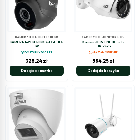
KAMERY DO MONITORINGU
KAMERY DO MONITORINGU
KAMERA 4W1 KENIK KG-D30HD-
Kamera BCS LINE BCS-L-
IW
TIP12FR3
schedule
check_circle
DOSTĘPNY 100SZT.
NA ZAMÓWIENIE
328,24
zł
584,25
zł
Dodaj do koszyka
Dodaj do koszyka