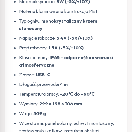
Moc maksymalna:
8W (-5%/+10%)
Materiał: laminowana konstrukcja PET
Typ ogniw:
monokrystaliczny krzem
słoneczny
Napięcie robocze:
5.4V (-5%/+10%)
Prąd roboczy:
1.5A (-5%/+10%)
Klasa ochrony:
IP65 – odporność na warunki
atmosferyczne
Złącze:
USB-C
Długość przewodu:
4 m
Temperatura pracy:
-20℃ do +60℃
Wymiary:
299 × 198 × 106 mm
Waga:
509 g
W zestawie: panel solarny, uchwyt montażowy,
zestaw śrub i kołków, instrukcja obsługi