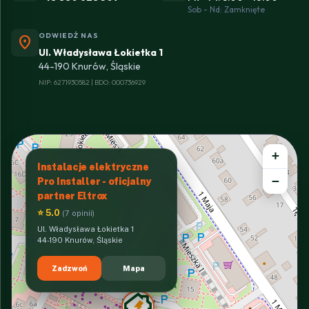
Sob - Nd: Zamknięte
ODWIEDŹ NAS
location_on
Ul. Władysława Łokietka 1
44-190 Knurów, Śląskie
NIP: 6271930582 | BDO: 000736929
+
Instalacje elektryczne
−
Pro Installer - oficjalny
partner Eltrox
⭐ 5.0
(7 opinii)
Ul. Władysława Łokietka 1
44-190 Knurów, Śląskie
Zadzwoń
Mapa