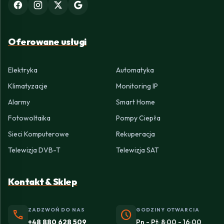
Oferowane usługi
Elektryka
Automatyka
Klimatyzacje
Monitoring IP
Alarmy
Smart Home
Fotowoltaika
Pompy Ciepła
Sieci Komputerowe
Rekuperacja
Telewizja DVB-T
Telewizja SAT
Kontakt & Sklep
ZADZWOŃ DO NAS
GODZINY OTWARCIA
phone
schedule
+48 880 628 509
Pn - Pt: 8:00 - 16:00