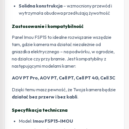
Solidna konstrukcja
– wzmocniony przewód i
wytrzymała obudowa przedłużają żywotność
Zastosowanie i kompatybilność
Panel Imou FSP15 to idealne rozwiązanie wszędzie
tam, gdzie kamera ma działać niezależnie od
gniazdka elektrycznego – na podwórku, w ogrodzie,
na działce czy przy bramie. Jest kompatybilny z
następującymi modelami kamer:
AOV PT Pro, AOV PT, Cell PT, Cell PT 4G, Cell 3C
Dzięki temu masz pewność, że Twoja kamera będzie
działać bez przerw i bez kabli
.
Specyfikacja techniczna
Model:
Imou FSP15-IMOU