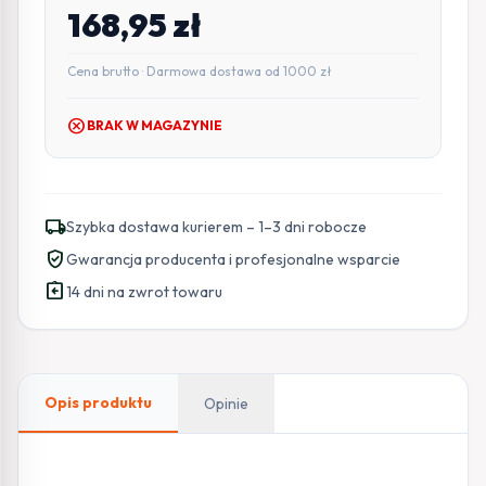
168,95
zł
Cena brutto · Darmowa dostawa od 1000 zł
cancel
BRAK W MAGAZYNIE
local_shipping
Szybka dostawa kurierem – 1–3 dni robocze
verified_user
Gwarancja producenta i profesjonalne wsparcie
assignment_return
14 dni na zwrot towaru
Opis produktu
Opinie