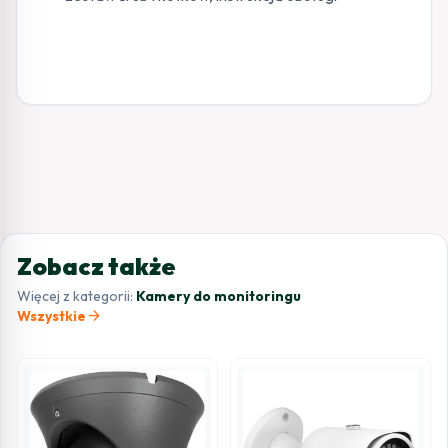
Zobacz także
Więcej z kategorii:
Kamery do monitoringu
arrow_forward
Wszystkie