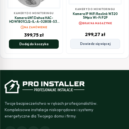
KAMERY DO MONITORINGU
KAMERY DO MONITORINGU
Kamera IP WiFi Reolink W320
5Mpix Wi-Fi P2P
Kamera 4W1 Dahua HAC-
HDW1801CLQ-IL-A-0280B-S3-
cancel
BRAK NA MAGAZYNIE
DIP
schedule
NA ZAMÓWIENIE
299,27
zł
399,75
zł
Dowiedz się więcej
Dodaj do koszyka
Twoje bezpieczeństwo w rękach profesjonalistów.
Kompleksowe instalacje niskoprądowe i systemy
energetyczne dla Twojego domu i firmy.