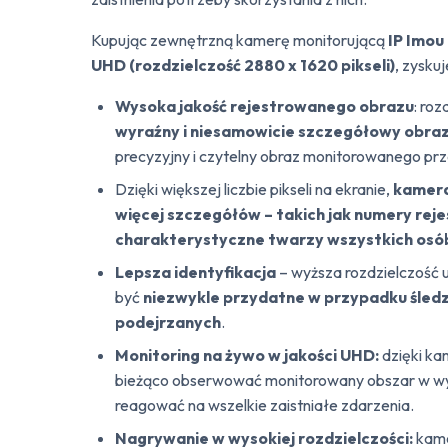
Kupując zewnętrzną kamerę monitorującą
IP Imou
UHD (rozdzielczość 2880 x 1620 pikseli)
, zyskuj
Wysoka jakość rejestrowanego obrazu
: ro
wyraźny i niesamowicie szczegółowy obra
precyzyjny i czytelny obraz monitorowanego pr
Dzięki większej liczbie pikseli na ekranie,
kamera
więcej szczegółów – takich jak numery rej
charakterystyczne twarzy wszystkich osób
Lepsza identyfikacja
– wyższa rozdzielczość u
być
niezwykle przydatne w przypadku śledz
podejrzanych
.
Monitoring na żywo w jakości UHD:
dzięki k
bieżąco obserwować monitorowany obszar w wyso
reagować na wszelkie zaistniałe zdarzenia.
Nagrywanie w wysokiej rozdzielczości:
kame