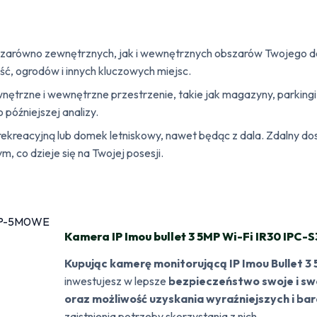
 zarówno zewnętrznych, jak i wewnętrznych obszarów Twojego do
ść, ogrodów i innych kluczowych miejsc.
wnętrzne i wewnętrzne przestrzenie, takie jak magazyny, parkingi
późniejszej analizy.
 rekreacyjną lub domek letniskowy, nawet będąc z dala. Zdalny do
, co dzieje się na Twojej posesji.
Kamera IP Imou bullet 3 5MP Wi-Fi IR30 IPC
Kupując kamerę monitorującą IP Imou Bullet 3
inwestujesz w lepsze
bezpieczeństwo swoje i swo
oraz możliwość uzyskania wyraźniejszych i ba
zaistnienia potrzeby skorzystania z nich.