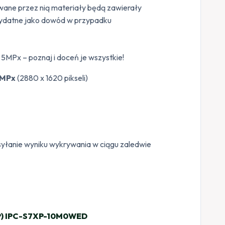
ywane przez nią materiały będą zawierały
rzydatne jako dowód w przypadku
5MPx – poznaj i doceń je wszystkie!
5MPx
(2880 x 1620 pikseli)
yłanie wyniku wykrywania w ciągu zaledwie
5MP) IPC-S7XP-10M0WED