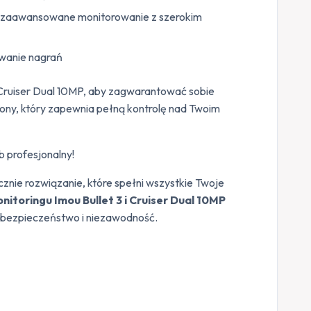
: zaawansowane monitorowanie z szerokim
wanie nagrań
i Cruiser Dual 10MP, aby zagwarantować sobie
ony, który zapewnia pełną kontrolę nad Twoim
b profesjonalny!
nie rozwiązanie, które spełni wszystkie Twoje
itoringu Imou Bullet 3 i Cruiser Dual 10MP
ć, bezpieczeństwo i niezawodność.