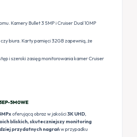
mu. Kamery Bullet 3 5MP i Cruiser Dual 10MP
 czy biura. Karty pamięci 32GB zapewnią, że
stęp i szeroki zasięg monitorowania kamer Cruiser
-S3EP-5M0WE
 5MPx
oferującą obraz w jakości
3K UHD
,
ich bliskich, skuteczniejszy monitoring
rdziej przydatnych nagrań
w przypadku