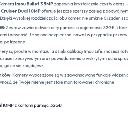
 Kamera
Imou Bullet 3 5MP
zapewnia krystalicznie czysty obraz,
 Cruiser Dual 10MP
oferuje jeszcze szerszy zasięg z podwójny
zięki wysokiej rozdzielczości obu kamer, nie umknie Ci żaden sz
GB
: Zestaw zawiera dwie karty pamięci o pojemności 32GB, które 
ami i pewność, że są one bezpieczne, nawet w przypadku przerw w
iej potrzebne.
mery są proste w montażu, a dzięki aplikacji Imou Life, możesz 
czasie rzeczywistym oraz powiadomienia o wykrytym ruchu spraw
, gdzie się znajdujesz.
unków
: Kamery wyposażone są w zaawansowane funkcje widzenia
ość, że Twoje mienie jest stale monitorowane i chronione.