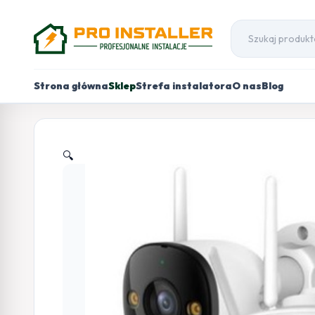
Strona główna
Sklep
Strefa instalatora
O nas
Blog
🔍