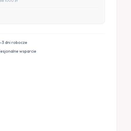
od 1000 zł
–3 dni robocze
fesjonalne wsparcie