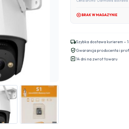
Cena brutto · Darmowa dostawa 
cancel
BRAK W MAGAZYNIE
local_shipping
Szybka dostawa kurierem – 1
verified_user
Gwarancja producenta i pro
assignment_return
14 dni na zwrot towaru