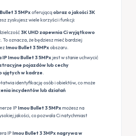
 Bullet 3 5MPx
oferującą
obraz o jakości 3K
esz zyskujesz wiele korzyści i funkcji:
zdzielczość
3K UHD zapewnia Ci wyjątkowo
z
. To oznacza, że będziesz mieć bardziej
zez
Imou Bullet 3 5MPx
obszaru.
 IP Imou Bullet 3 5MPx
jest w stanie uchwycić
estracyjne pojazdów lub cechy
 ujętych w kadrze
.
łatwia identyfikację osób i obiektów, co może
enia incydentów lub działań
amerze IP
Imou Bullet 3 5MPx
możesz na
kiej jakości, co pozwala Ci natychmiast
ra IP
Imou Bullet 3 3MPx nagrywa w