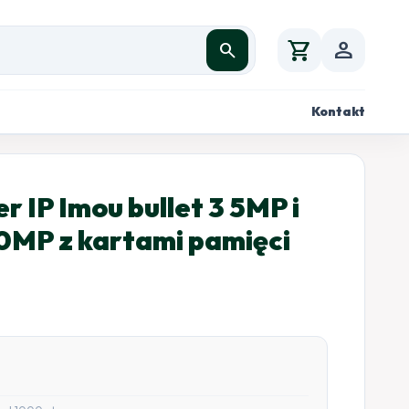
shopping_cart
person
search
Kontakt
 IP Imou bullet 3 5MP i
10MP z kartami pamięci