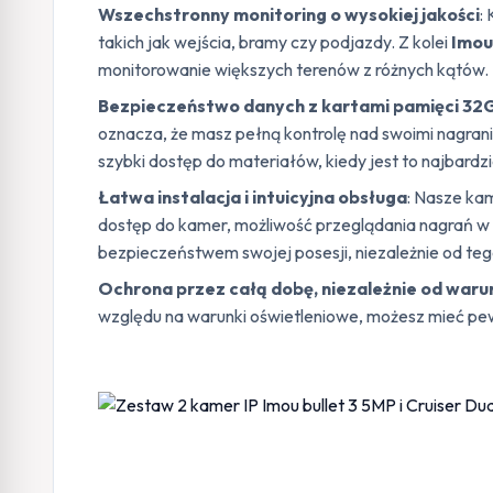
Wszechstronny monitoring o wysokiej jakości
:
takich jak wejścia, bramy czy podjazdy. Z kolei
Imou
monitorowanie większych terenów z różnych kątów. D
Bezpieczeństwo danych z kartami pamięci 32
oznacza, że masz pełną kontrolę nad swoimi nagrani
szybki dostęp do materiałów, kiedy jest to najbardz
Łatwa instalacja i intuicyjna obsługa
: Nasze ka
dostęp do kamer, możliwość przeglądania nagrań w 
bezpieczeństwem swojej posesji, niezależnie od tego
Ochrona przez całą dobę, niezależnie od war
względu na warunki oświetleniowe, możesz mieć pewn