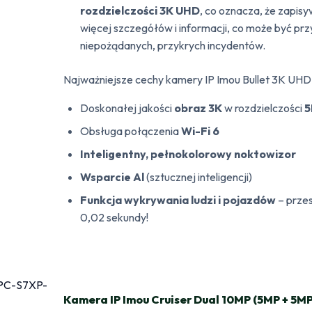
rozdzielczości 3K UHD
, co oznacza, że zapis
więcej szczegółów i informacji, co może być p
niepożądanych, przykrych incydentów.
Najważniejsze cechy kamery IP Imou Bullet 3K UHD 
Doskonałej jakości
obraz 3K
w rozdzielczości
Obsługa połączenia
Wi-Fi 6
Inteligentny, pełnokolorowy noktowizor
Wsparcie Al
(sztucznej inteligencji)
Funkcja wykrywania ludzi i pojazdów
– przes
0,02 sekundy!
Kamera IP Imou Cruiser Dual 10MP (5MP + 