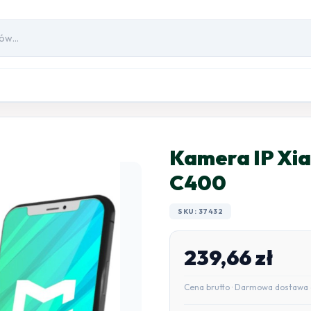
Kamera IP Xi
C400
SKU: 37432
239,66
zł
Cena brutto · Darmowa dostawa 