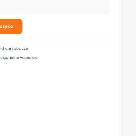
oszyka
–3 dni robocze
fesjonalne wsparcie