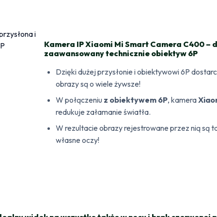
Kamera IP Xiaomi Mi Smart Camera C400 – d
zaawansowany technicznie obiektyw 6P
Dzięki dużej przysłonie i obiektywowi 6P dosta
obrazy są o wiele żywsze!
W połączeniu
z obiektywem 6P
, kamera
Xiao
redukuje załamanie światła.
W rezultacie obrazy rejestrowane przez nią są ta
własne oczy!
ealny widok na wszystko także w nocy i brak czerwonej 