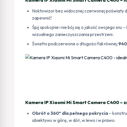
Noktowizor bez widocznej czerwonej poświaty dl
zapewnić!
Śpij spokojnie i nie bój się o jakość swojego snu
wizualnego zanieczyszczania przestrzeni.
Światło podczerwone o długości fali równej
940
Kamera IP Xiaomi Mi Smart Camera C400 – zm
Obrót o 360° dla pełnego pokrycia
– konstr
obiektywu w górę, w dół, w lewo i w prawo.