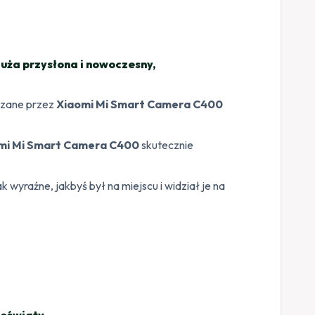
uża przysłona i nowoczesny,
rczane przez
Xiaomi Mi Smart Camera C400
mi Mi Smart Camera C400
skutecznie
k wyraźne, jakbyś był na miejscu i widział je na
poświaty