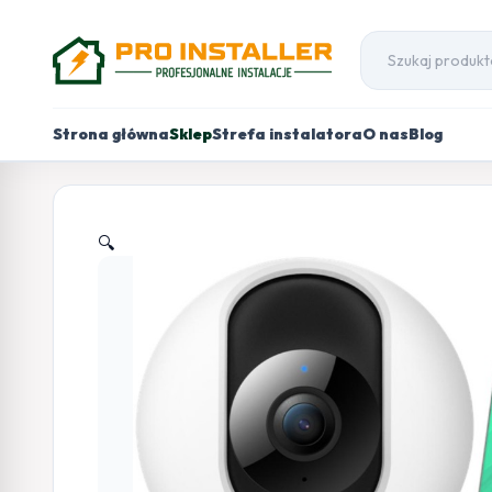
Strona główna
Sklep
Strefa instalatora
O nas
Blog
🔍