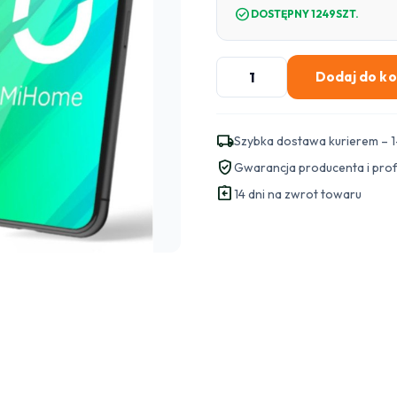
check_circle
DOSTĘPNY 1249SZT.
ilość
Dodaj do k
Kamera
IP
Xiaomi
local_shipping
Szybka dostawa kurierem – 1
Mi
verified_user
Gwarancja producenta i pro
Smart
assignment_return
Camera
14 dni na zwrot towaru
C400