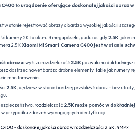
a C400
to
urządzenie oferujące doskonałej jakości obraz w 
st w stanie rejestrować obrazy o bardzo wysokiej jakości i szcze
ość kamery 2K to około 3 megapiksele, podczas gdy
2.5K
, jakim
amera 2.5K
Xiaomi Mi Smart Camera C400 jest w stanie uchwy
ość obrazu:
wyższa rozdzielczość
2.5K
pozwala na dokładniejsz
żesz dostrzec nawet bardzo drobne elementy, takie jak numery r
ście monitorowania.
ści
2.5K
, będziesz w stanie bardziej przybliżyć obraz – bez utrat
ngu.
ezpieczeństwa, rozdzielczość
2.5K może pomóc w dokładniej
e w przypadku zdarzeń wymagających identyfikacji.