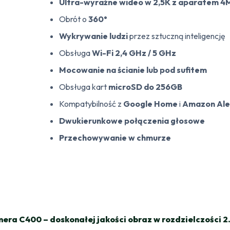
Ultra-wyraźne wideo w 2,5K z aparatem 4
Obrót o
360°
Wykrywanie ludzi
przez sztuczną inteligencję
Obsługa
Wi-Fi 2,4 GHz / 5 GHz
Mocowanie na ścianie lub pod sufitem
Obsługa kart
microSD do 256GB
Kompatybilność z
Google Home
i
Amazon Al
Dwukierunkowe połączenia głosowe
Przechowywanie w chmurze
era C400 – doskonałej jakości obraz w rozdzielczości 2