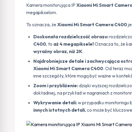
Kamera monitorująca IP
Xiaomi Mi Smart Camer
megapikselom.
To oznacza, że
Xiaomi Mi Smart Camera C400
je
Doskonała rozdzielczość obrazu:
rozdzielcz
C400
, to
aż 4 megapiksele!
Oznacza to, że k
wyraźny obraz, niż 2K
.
Najdrobniejsze detale i zachwycająca ostr
Xiaomi Mi Smart Camera C400
. Od teraz mo
inne szczegóły, które mogą być ważne w kontek
Zoom i przybliżenie:
dzięki wyższej rozdzielczo
dokładniej, na przykład w nagraniach z monitori
Wykrywanie detali:
w przypadku monitoringu b
innych istotnych detali
, co może być kluczow