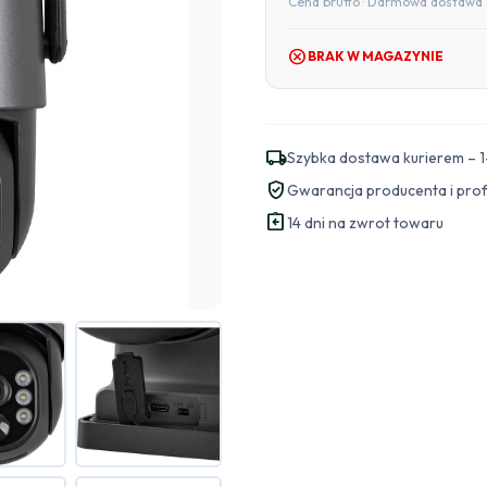
Cena brutto · Darmowa dostawa 
cancel
BRAK W MAGAZYNIE
local_shipping
Szybka dostawa kurierem – 1
verified_user
Gwarancja producenta i pro
assignment_return
14 dni na zwrot towaru