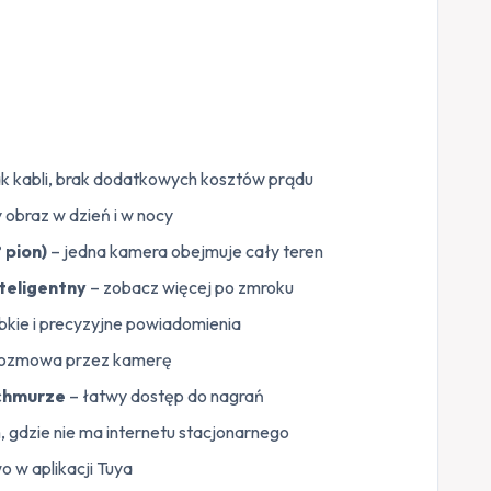
ak kabli, brak dodatkowych kosztów prądu
 obraz w dzień i w nocy
 pion)
– jedna kamera obejmuje cały teren
nteligentny
– zobacz więcej po zmroku
bkie i precyzyjne powiadomienia
rozmowa przez kamerę
 chmurze
– łatwy dostęp do nagrań
 gdzie nie ma internetu stacjonarnego
o w aplikacji Tuya