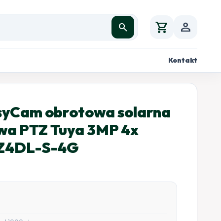
shopping_cart
person
search
Kontakt
syCam obrotowa solarna
a PTZ Tuya 3MP 4x
Z4DL-S-4G