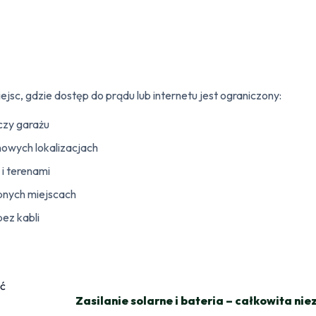
c, gdzie dostęp do prądu lub internetu jest ograniczony:
czy garażu
owych lokalizacjach
i terenami
pnych miejscach
bez kabli
Zasilanie solarne i bateria – całkowita ni