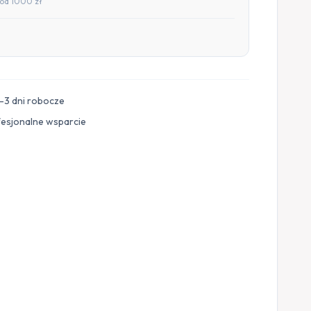
od 1000 zł
–3 dni robocze
fesjonalne wsparcie