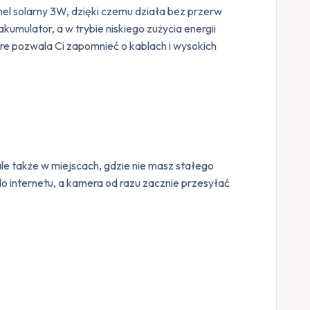
nel solarny 3W, dzięki czemu działa bez przerw
umulator, a w trybie niskiego zużycia energii
óre pozwala Ci zapomnieć o kablach i wysokich
 ale także w miejscach, gdzie nie masz stałego
o internetu, a kamera od razu zacznie przesyłać