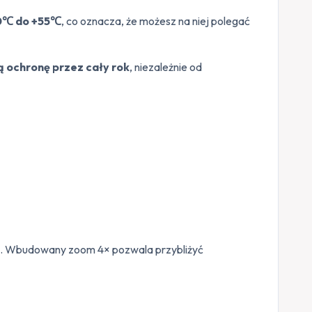
0℃ do +55℃
, co oznacza, że możesz na niej polegać
ą ochronę przez cały rok
, niezależnie od
e. Wbudowany zoom 4× pozwala przybliżyć