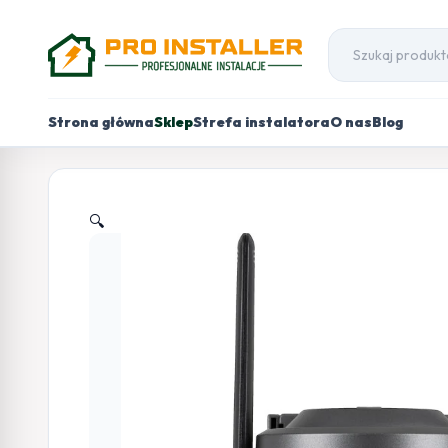
Strona główna
Sklep
Strefa instalatora
O nas
Blog
🔍