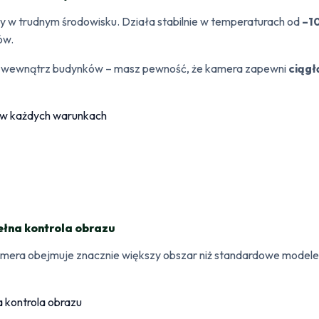
 w trudnym środowisku. Działa stabilnie w temperaturach od
–1
ów.
z i wewnątrz budynków – masz pewność, że kamera zapewni
ciągł
ełna kontrola obrazu
mera obejmuje znacznie większy obszar niż standardowe model