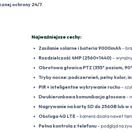
ecznej ochrony 24/7
.
Najważniejsze cechy:
Zasilanie solarne i bateria 9000mAh
– br
Rozdzielczość 4MP (2560×1440)
– wyraźny
Obrotowa głowica PTZ (355° poziom, 90°
Tryby nocne: podczerwień, pełny kolor, i
PIR + inteligentne wykrywanie ruchu
– szy
Dwukierunkowa komunikacja głosowa
– 
Nagrywanie na kartę SD do 256GB lub w
Obsługa 4G LTE
– kamera działa nawet tam,
Pełna kontrola z telefonu
– podgląd na żyw