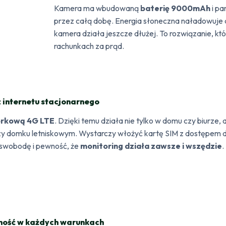
Kamera ma wbudowaną
baterię 9000mAh
i pa
przez całą dobę. Energia słoneczna naładowuje ak
kamera działa jeszcze dłużej. To rozwiązanie, kt
rachunkach za prąd.
 internetu stacjonarnego
órkową 4G LTE
. Dzięki temu działa nie tylko w domu czy biurze,
czy domku letniskowym. Wystarczy włożyć kartę SIM z dostępem d
ą swobodę i pewność, że
monitoring działa zawsze i wszędzie
.
dność w każdych warunkach